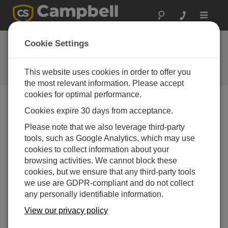
Toggle
navigat
Hydro-Link
Cookie Settings
(Windows Install)
This website uses cookies in order to offer you
Get the latest download
the most relevant information. Please accept
cookies for optimal performance.
Cookies expire 30 days from acceptance.
ダウンロードメニュー
Please note that we also leverage third-party
tools, such as Google Analytics, which may use
ダウンロードにすぐにアクセスしたいです
cookies to collect information about your
か?
ログイン
または
登録
browsing activities. We cannot block these
cookies, but we ensure that any third-party tools
we use are GDPR-compliant and do not collect
バージョン：
2.02.16
any personally identifiable information.
ファイルサイズ：
73.2 MB
更新日：
View our privacy policy
14-06-2022