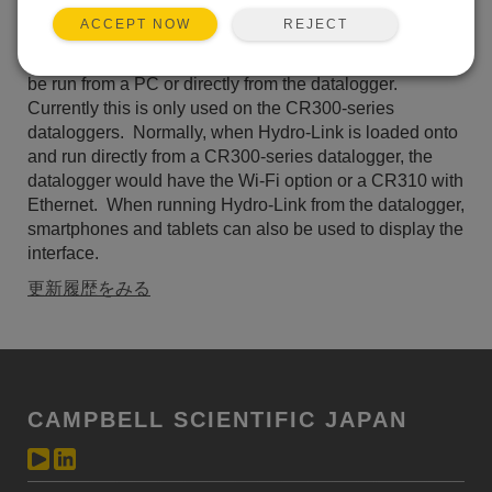
リストに加える
REJECT
ACCEPT NOW
Hydro-Link is a browser-based user interface that can
be run from a PC or directly from the datalogger.
Currently this is only used on the CR300-series
dataloggers. Normally, when Hydro-Link is loaded onto
and run directly from a CR300-series datalogger, the
datalogger would have the Wi-Fi option or a CR310 with
Ethernet. When running Hydro-Link from the datalogger,
smartphones and tablets can also be used to display the
interface.
更新履歴をみる
CAMPBELL SCIENTIFIC JAPAN