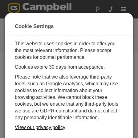
Toggle
navigat
Hydro-Link (Zip File)
Cookie Settings
- German
This website uses cookies in order to offer you
Get the latest download
the most relevant information. Please accept
cookies for optimal performance.
Cookies expire 30 days from acceptance.
ダウンロードメニュー
Please note that we also leverage third-party
tools, such as Google Analytics, which may use
ダウンロードにすぐにアクセスしたいです
cookies to collect information about your
か?
ログイン
または
登録
browsing activities. We cannot block these
cookies, but we ensure that any third-party tools
we use are GDPR-compliant and do not collect
バージョン：
2.02
any personally identifiable information.
ファイルサイズ：
71.9 MB
更新日：
View our privacy policy
15-04-2021