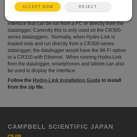
リストに加える
REJECT
ACCEPT NOW
Hydro-Link
(German Version)
is a browser-based user
interface that can be run from a PC or directly from the
datalogger. Currently this is only used on the CR300-
series dataloggers. Normally, when Hydro-Link is
loaded onto and run directly from a CR300-series
datalogger, the datalogger would have the Wi-Fi option
or a CR310 with Ethernet. When running Hydro-Link
from the datalogger, smartphones and tablets can also
be used to display the interface.
Follow the
Hydro-Link Installation Guide
to install
from the zip file.
CAMPBELL SCIENTIFIC JAPAN