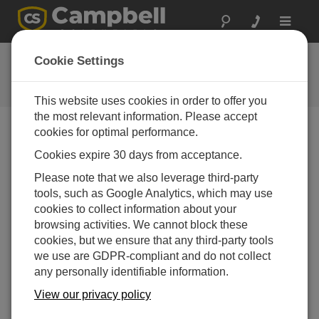
Toggle
navigat
イギリス：車両性能
Cookie Settings
および耐久性試験
This website uses cookies in order to offer you
the most relevant information. Please accept
cookies for optimal performance.
Campbell Scientificのデータ取得システムは、英国を拠
Cookies expire 30 days from acceptance.
点とする自動車メーカー、ローバーの車両テストに広
Please note that we also leverage third-party
く使用されています。ローバーはロングブリッジ、ソ
tools, such as Google Analytics, which may use
リハル、ゲイドンの各工場で、Campbell Scientificのデ
cookies to collect information about your
ータ取得システムを使用して新車をテストしていま
browsing activities. We cannot block these
す。ローバーは世界中でCampbell Scientificの機器を使
cookies, but we ensure that any third-party tools
用して、極度の高温や低温の気候における性能と耐久
we use are GDPR-compliant and do not collect
性をテストしています。同社は CR9000、CR7、
any personally identifiable information.
CR10X を組み合わせて使用​​しており、50 台を超える
Campbell Scientific システムを保有しています。
View our privacy policy