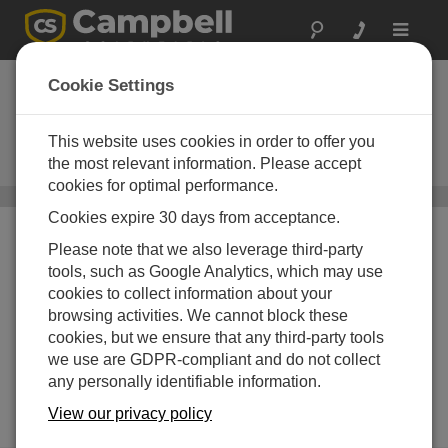
Toggle
navigat
GRANITEコンポーネ
Cookie Settings
ント
This website uses cookies in order to offer you
分散型データ収集計測および電源
モジュール
the most relevant information. Please accept
cookies for optimal performance.
分散データ収集
/ GRANITEコンポーネント
Cookies expire 30 days from acceptance.
Please note that we also leverage third-party
tools, such as Google Analytics, which may use
cookies to collect information about your
browsing activities. We cannot block these
cookies, but we ensure that any third-party tools
we use are GDPR-compliant and do not collect
any personally identifiable information.
View our privacy policy