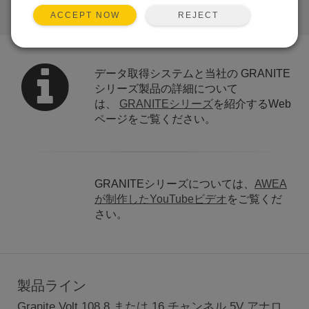
REJECT
ACCEPT NOW
リンク
データ取得システムと当社の GRANITE
シリーズ製品の詳細について
は、
GRANITEシリーズ
を紹介するWeb
ページをご覧ください。
GRANITEシリーズについては、
AWEA
が制作したYouTubeビデオ
をご覧くだ
さい。
製品ライン
Granite Volt 108 8 または 16 チャンネル 5V アナロ