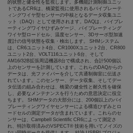
的状態と健全性を監視します。多機能計測制御ユニッ
トであるCR6は、橋梁監視に使用されるバイブレーテ
ィングワイヤ型センサーの中核となるデータ収集ユニ
ット（DAQ）として使用されます。DAQは、バイブレ
ーティングワイヤひずみゲージ、バイブレーティング
ワイヤ型ロードセル、温度センサー、3Dサーボ型加速
度計の信号状態を収集・検出します。 SHMシステム
は、CR6ユニット4台、CR1000Xユニット2台、CR800
ユニット2台、VOLT116ユニット6台、そして
AM16/32B拡張周辺機器8台で構成され、合計500個以
上のセンサーを計測しています。これらのDAQからの
データは、光ファイバーを介して共通制御室に伝送さ
れています。このセンサー、データ収集、そしてデー
タ伝送の組み合わせは、橋梁の健全性と耐久性を確保
し、必要なメンテナンスを行うための意思決定に役立
ちます。 SHMデータの大部分には、200個以上のバイ
ブレーティングワイヤセンサーによる構造ひずみとロ
ードセルの測定データが含まれています。これらのセ
ンサーは、Campbell Scientific CR6によって測定さ
れ、特許取得済みのVSPECT® 技術を用いてノイズの
ない同時データを提供します。 結論 USBRLプロジェ