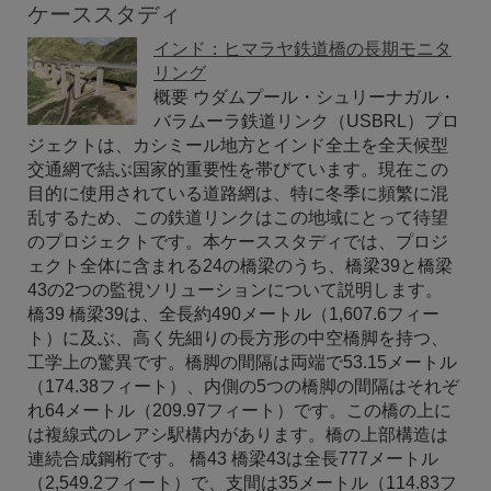
ケーススタディ
インド：ヒマラヤ鉄道橋の長期モニタ
リング
概要 ウダムプール・シュリーナガル・
バラムーラ鉄道リンク（USBRL）プロ
ジェクトは、カシミール地方とインド全土を全天候型
交通網で結ぶ国家的重要性を帯びています。現在この
目的に使用されている道路網は、特に冬季に頻繁に混
乱するため、この鉄道リンクはこの地域にとって待望
のプロジェクトです。本ケーススタディでは、プロジ
ェクト全体に含まれる24の橋梁のうち、橋梁39と橋梁
43の2つの監視ソリューションについて説明します。
橋39 橋梁39は、全長約490メートル（1,607.6フィー
ト）に及ぶ、高く先細りの長方形の中空橋脚を持つ、
工学上の驚異です。橋脚の間隔は両端で53.15メートル
（174.38フィート）、内側の5つの橋脚の間隔はそれぞ
れ64メートル（209.97フィート）です。この橋の上に
は複線式のレアシ駅構内があります。橋の上部構造は
連続合成鋼桁です。 橋43 橋梁43は全長777メートル
（2,549.2フィート）で、支間は35メートル（114.83フ