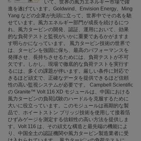
いて、世界の風力エネルギー市場で躍
進を遂げています。Goldwind、Envision Energy、Ming
Yang などの企業が先頭に立って、世界中でその名を馳
せています。風力エネルギー部門が成長を続けるにつ
れ、風力タービンの開発、認証、運用において、効果
的な負荷テストと監視がいかに重要であるかがますま
す明らかになっています。 風力タービン技術の世界で
は、タービンを強固に保ち、最高のパフォーマンスを
発揮させ、長持ちさせるためには、負荷テストが不可
欠です。しかし、現場で徹底的な負荷テストを実行す
るには、多くの課題が伴います。厳しい条件に対応で
きるほど頑丈で、正確なデータを提供できるほど信頼
性の高い監視システムが必要です。 Campbell Scientific
の Granite™ Volt 116 XD モジュールは、中国における
風力タービンの負荷試験のハードルを克服するために
大いに役立っています。このモジュールは画期的な製
品で、ホイートストン ブリッジ技術を使用して接着箔
ひずみゲージを測定する信頼性の高い方法を提供しま
す。Volt 116 は、その頑丈な構造と最先端の機能によ
り、中国全土の認証機関や風力タービン製造業者に受
け入れられています。 風力タービンの負荷テストに