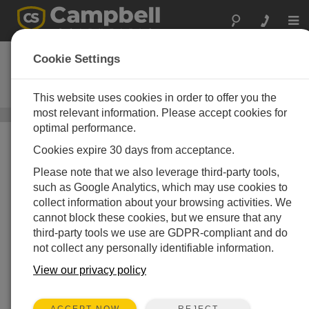
Togg
navi
Granite Volt 116
Cookie Settings
16 または 32 チャンネル 5V アナ
ログ入力モジュール
This website uses cookies in order to offer you the
most relevant information. Please accept cookies for
GRANITEコンポーネント
/ Granite Volt 116
optimal performance.
Cookies expire 30 days from acceptance.
Please note that we also leverage third-party tools,
such as Google Analytics, which may use cookies to
collect information about your browsing activities. We
cannot block these cookies, but we ensure that any
third-party tools we use are GDPR-compliant and do
not collect any personally identifiable information.
View our privacy policy
REJECT