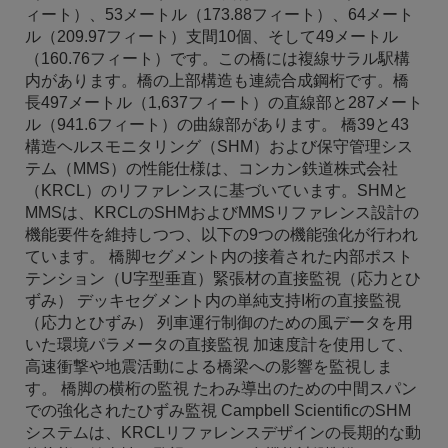
ィート）、53メートル（173.88フィート）、64メート
ル（209.97フィート）支間10個、そして49メートル
（160.76フィート）です。この橋には複線サラル駅構
内があります。橋の上部構造も連続合成鋼桁です。橋
長497メートル（1,637フィート）の直線部と287メート
ル（941.6フィート）の曲線部があります。 橋39と43
構造ヘルスモニタリング（SHM）および保守管理シス
テム（MMS）の性能仕様は、コンカン鉄道株式会社
（KRCL）のリファレンスに基づいています。SHMと
MMSは、KRCLのSHMおよびMMSリファレンス設計の
機能要件を維持しつつ、以下の9つの機能強化が行われ
ています。 橋脚セグメント内の接着された内部ポスト
テンション（U字型垂直）緊張材の直接監視（応力とひ
ずみ） デッキセグメント内の単純支持I桁の直接監視
（応力とひずみ） 列車運行制御のための風データを用
いた環境パラメータの直接監視 加速度計を使用して、
高速衝撃や地震活動による橋梁への影響を監視しま
す。 橋脚の横桁の監視 たわみ導出のための中間スパン
での強化されたひずみ監視 Campbell ScientificのSHM
システムは、KRCLリファレンスデザインの長期的な動