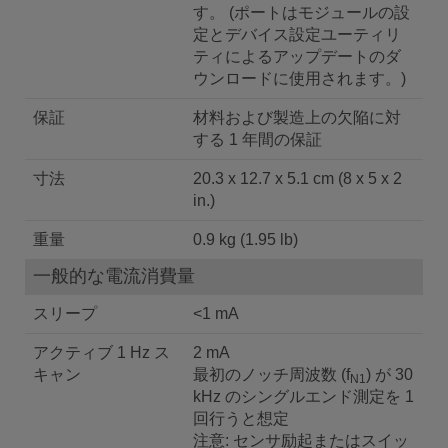
す。 (ポートはモジュールの設
定とデバイス設定ユーティリ
ティによるアップデートのダ
ウンロードに使用されます。)
保証
材料および製造上の欠陥に対
する 1 年間の保証
寸法
20.3 x 12.7 x 5.1 cm (8 x 5 x 2
in.)
重量
0.9 kg (1.95 lb)
一般的な電流消費量
スリープ
<1 mA
アクティブ 1 Hz ス
2 mA
キャン
最初のノッチ周波数 (f
) が 30
N1
kHz のシングルエンド測定を 1
回行うと想定
注意: センサ励起またはスイッ