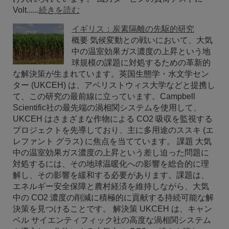
Volt......
続きを読む
イギリス：炭素隔離の先駆的研究
概要 気候変動との戦いにおいて、大気
中の温室効果ガス濃度の上昇という地
球規模の課題に対処するための革新的
な解決策が生まれています。英国生態学・水文学セン
ター (UKCEH) は、アベリストウィス大学などと提携し
て、この研究の最前線に立っています。Campbell
Scientific社の最先端の渦相関システムを使用して、
UKCEH はさまざまな作物による CO2 吸収を監視する
プロジェクトを先導しており、主に多用途のススキ (エ
レファント グラス) に焦点を当てています。 課題 大気
中の温室効果ガス濃度の上昇という差し迫った問題に
対処するには、その地球温暖化への影響を総合的に理
解し、その影響を緩和する必要があります。課題は、
エネルギー安全保障と農村経済を維持しながら、大気
中の CO2 濃度の削減に積極的に貢献する持続可能な解
決策を見つけることです。 解決策 UKCEH は、キャン
ベル サイエンティフィック社の高度な渦相関システム