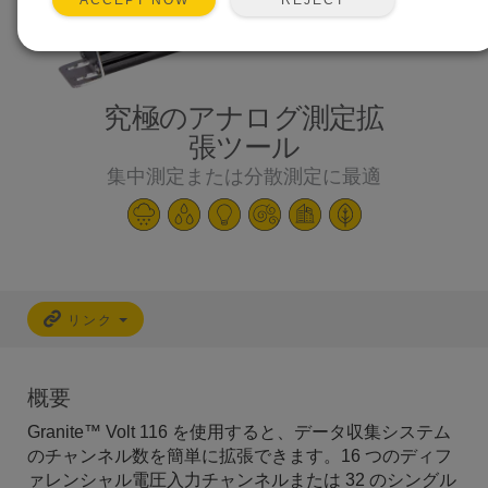
ACCEPT NOW
究極のアナログ測定拡
張ツール
集中測定または分散測定に最適
リンク
概要
Granite™ Volt 116 を使用すると、データ収集システム
のチャンネル数を簡単に拡張できます。16 つのディフ
ァレンシャル電圧入力チャンネルまたは 32 のシングル