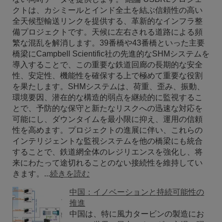
クトは、カシミールとインド全土を結ぶ信頼性の高い
全天候型輸送リンクを提供する、革新的なインフラ整
備プロジェクトです。天候に左右される道路による頻
繁な混乱を解消します。39番橋や43番橋といった主要
橋梁にCampbell Scientific社の先進的なSHMシステムを
導入することで、この重要な鉄道回廊の長期的な安全
性、安定性、機能性を確保する上で極めて重要な役割
を果たします。SHMシステムは、荷重、歪み、振動、
環境要因、潜在的な構造的弱点を継続的に監視するこ
とで、予防的な保守と新たなリスクへの迅速な対応を
可能にし、ダウンタイムを最小限に抑え、運用の信頼
性を高めます。プロジェクトの進展に伴い、これらの
インテリジェントな監視システムを他の橋梁にも統合
することで、鉄道網全体のレジリエンスを強化し、将
来にわたって途切れることのない接続性を維持してい
きます。...
続きを読む
中国：イノベーションと持続可能性の
推進
中国は、特に風力タービンの製造にお