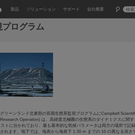
製品
ソリューション
サポート
会社概要
視プログラム
ランド北東部の長期生態系監視プログラムにCampbell Scientif
cal Research Operation) は、高緯度北極圏の生態系のダイナミクスに関
のマストに分かれており、最も基本的な気候パラメータは両方の場所で記
ます。地下では、地表から地表下 1.30 m までの 10 の異なる深さ