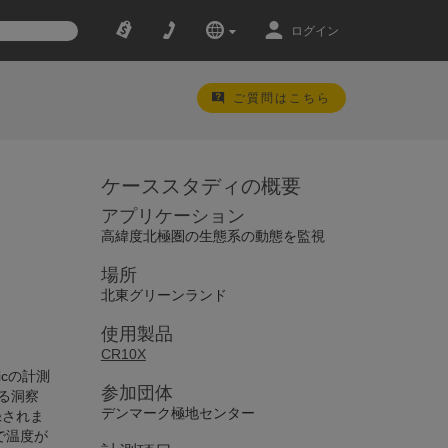
ログイン
ご質問はこちら
ケーススタディの概要
アプリケーション
高緯度北極圏の生態系の動態を監視
場所
北東グリーンランド
使用製品
CR10X
icの計測
参加団体
する洞察
デンマーク極地センター
録されま
で温度が