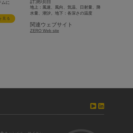
計測項目
テムに
地上：風速、風向、気温、日射量、降
水量、潮汐。地下：各深さの温度
を見る
関連ウェブサイト
ZERO Web site