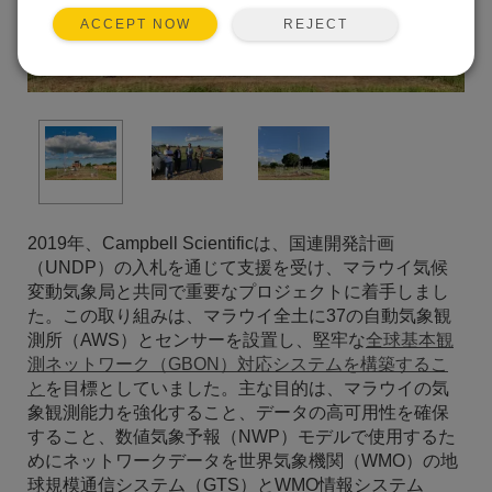
REJECT
ACCEPT NOW
2019年、Campbell Scientificは、国連開発計画
（UNDP）の入札を通じて支援を受け、マラウイ気候
変動気象局と共同で重要なプロジェクトに着手しまし
た。この取り組みは、マラウイ全土に37の自動気象観
測所（AWS）とセンサーを設置し、堅牢な
全球基本観
測ネットワーク（GBON）対応システムを構築するこ
と
を目標としていました。主な目的は、マラウイの気
象観測能力を強化すること、データの高可用性を確保
すること、数値気象予報（NWP）モデルで使用するた
めにネットワークデータを世界気象機関（WMO）の地
球規模通信システム（GTS）とWMO情報システム