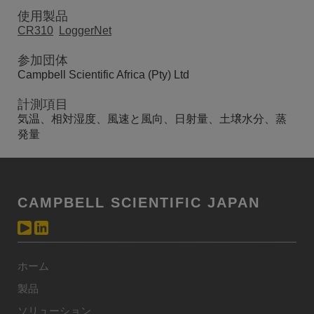
使用製品
CR310
LoggerNet
参加団体
Campbell Scientific Africa (Pty) Ltd
計測項目
気温、相対湿度、風速と風向、日射量、土壌水分、蒸
発量
CAMPBELL SCIENTIFIC JAPAN
ホーム
製品
ソリューション