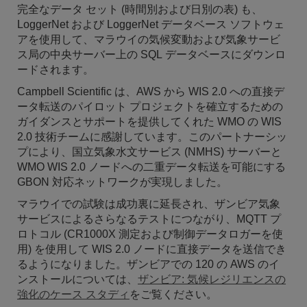
完全なデータ セット (時間別および日別の表) も、
LoggerNet および LoggerNet データベース ソフトウェ
アを使用して、マラウイの気候変動および気象サービ
ス局の中央サーバー上の SQL データベースにダウンロ
ードされます。
Campbell Scientific は、AWS から WIS 2.0 への直接デ
ータ転送のパイロット プロジェクトを確立するための
ガイダンスとサポートを提供してくれた WMO の WIS
2.0 技術チームに感謝しています。このパートナーシッ
プにより、国立気象水文サービス (NMHS) サーバーと
WMO WIS 2.0 ノードへの二重データ転送を可能にする
GBON 対応ネットワークが実現しました。
マラウイでの試験は成功裏に延長され、ザンビア気象
サービスによるさらなるテストにつながり、MQTT プ
ロトコル (CR1000X 測定および制御データロガーを使
用) を使用して WIS 2.0 ノードに直接データを送信でき
るようになりました。ザンビアでの 120 の AWS のイ
ンストールについては、
ザンビア: 気候レジリエンスの
強化のケース スタディ
をご覧ください。