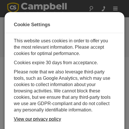
Toggle
navigat
マラウイ：官民連携
Cookie Settings
による気象観測の強
化
This website uses cookies in order to offer you
the most relevant information. Please accept
重大な環境問題への取り組み
cookies for optimal performance.
Cookies expire 30 days from acceptance.
Please note that we also leverage third-party
tools, such as Google Analytics, which may use
cookies to collect information about your
browsing activities. We cannot block these
cookies, but we ensure that any third-party tools
we use are GDPR-compliant and do not collect
any personally identifiable information.
View our privacy policy