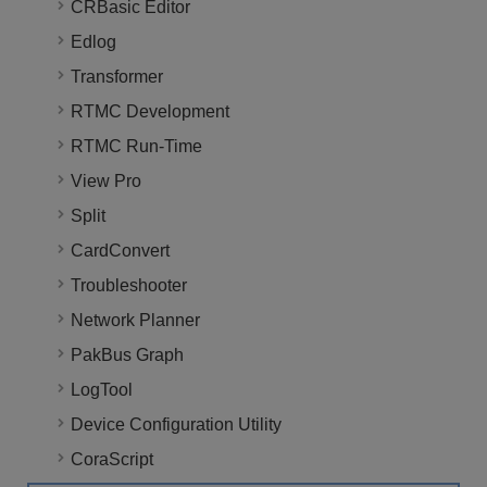
CRBasic Editor
Edlog
Transformer
RTMC Development
RTMC Run-Time
View Pro
Split
CardConvert
Troubleshooter
Network Planner
PakBus Graph
LogTool
Device Configuration Utility
CoraScript