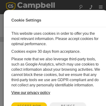
Togg
navi
LoggerNet
Cookie Settings
データロガーサポートソフトウェ
ア
This website uses cookies in order to offer you the
most relevant information. Please accept cookies for
一般的なプログラミングとデータ収集
/ LoggerNet
optimal performance.
Cookies expire 30 days from acceptance.
Please note that we also leverage third-party tools,
such as Google Analytics, which may use cookies to
collect information about your browsing activities. We
cannot block these cookies, but we ensure that any
third-party tools we use are GDPR-compliant and do
not collect any personally identifiable information.
View our privacy policy
REJECT