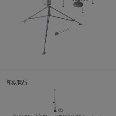
Enclosures & Mounting
メインステーションマウント
7～10 フィートの亜鉛メッキ鋼管三脚、接地
キット付き (CM106B)
CM106B は、センサ、ソーラーパネル、アンテナ、
計器筐体の取り付け用に設計された、調整可能な汎
用三脚です。
同梱品:
ENC12/14
,
CM204
雨量計マウント
類似製品
雨量計取付用短脚ポール
CM300 は、23 インチの短い脚が付いた 23 インチ
の取り付けポールです。
同梱品:
CM270