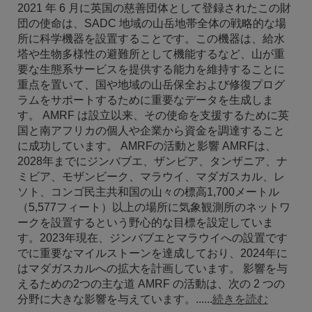
2021 年 6 月に英国の慈善団体として登録されたこの財
団の使命は、SADC 地域の山岳地帯全体の戦略的な場
所に科学機器を設置することです。この機器は、給水
塔や生物多様性の避難所として機能するなど、山が重
要な生態系サービスを提供する能力を維持することに
重点を置いて、国や地域の山岳保全および修復プログ
ラムをサポートするために重要なデータを生成しま
す。 AMRF は設立以来、その使命を支援するために英
国と南アフリカの個人や企業から資金を調達すること
に成功しています。 AMRFの活動と影響 AMRFは、
2028年までにジンバブエ、ザンビア、タンザニア、ナ
ミビア、モザンビーク、マラウイ、マダガスカル、レ
ソト、コンゴ民主共和国の山々の標高1,700メートル
（5,577フィート）以上の場所に気象観測所のネットワ
ークを設置するという野心的な目標を設定していま
す。2023年現在、ジンバブエとマラウイへの設置です
でに重要なマイルストーンを達成しており、2024年に
はマダガスカルへの拡大を計画しています。 影響を与
えるための2つの主な道 AMRF の活動は、次の 2 つの
分野に大きな影響を与えています。......
続きを読む