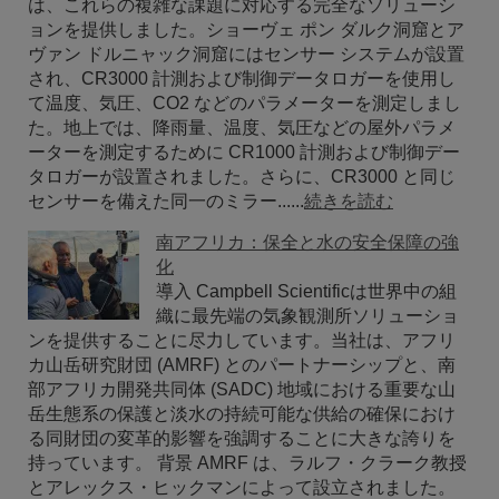
は、これらの複雑な課題に対応する完全なソリューシ
ョンを提供しました。ショーヴェ ポン ダルク洞窟とア
ヴァン ドルニャック洞窟にはセンサー システムが設置
され、CR3000 計測および制御データロガーを使用し
て温度、気圧、CO2 などのパラメーターを測定しまし
た。地上では、降雨量、温度、気圧などの屋外パラメ
ーターを測定するために CR1000 計測および制御デー
タロガーが設置されました。さらに、CR3000 と同じ
センサーを備えた同一のミラー......
続きを読む
南アフリカ：保全と水の安全保障の強
化
導入 Campbell Scientificは世界中の組
織に最先端の気象観測所ソリューショ
ンを提供することに尽力しています。当社は、アフリ
カ山岳研究財団 (AMRF) とのパートナーシップと、南
部アフリカ開発共同体 (SADC) 地域における重要な山
岳生態系の保護と淡水の持続可能な供給の確保におけ
る同財団の変革的影響を強調することに大きな誇りを
持っています。 背景 AMRF は、ラルフ・クラーク教授
とアレックス・ヒックマンによって設立されました。