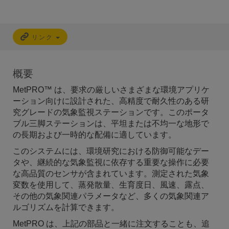
気圧計 (CS100)
CS100 は、600 ～ 1100 hPa (mBar) の範囲の気圧
を測定する研究グレードの圧力センサです。
リンク
温湿度計
気温・湿度プローブ (EE181-L)
概要
EE181 は、過酷な環境での長期の無人アプリケー
MetPRO™ は、要求の厳しいさまざまな環境アプリケ
ションに最適な、頑丈で正確な気温と相対湿度
ーション向けに設計された、高精度で耐久性のある研
(RH) プローブです。
究グレードの気象監視ステーションです。このポータ
同梱品:
RAD10E
ブル三脚ステーションは、平坦または不均一な地形で
の長期および一時的な配備に適しています。
雨量計
このシステムには、環境研究における防御可能なデー
タや、継続的な気象監視に依存する重要な操作に必要
標準（ヤードポンド法）雨量計（TE525WS-
な高品質のセンサが含まれています。測定された気象
L）
変数を使用して、蒸発散量、生育度日、風速、露点、
TE525WS-L 傾斜式雨量計は、8 インチ漏斗オリフ
ィスに関する米国国立気象局の推奨事項に準拠して
その他の気象関連パラメータなど、多くの気象関連ア
います。
ルゴリズムを計算できます。
MetPRO は、上記の部品と一緒に注文することも、追