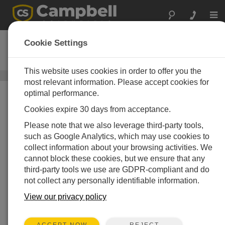
Togg
navi
MetPRO
Cookie Settings
研究用気象観測ステーション
This website uses cookies in order to offer you the
蒸発散と商業用灌漑機器
/ MetPRO
most relevant information. Please accept cookies for
optimal performance.
Cookies expire 30 days from acceptance.
Please note that we also leverage third-party tools,
such as Google Analytics, which may use cookies to
collect information about your browsing activities. We
cannot block these cookies, but we ensure that any
third-party tools we use are GDPR-compliant and do
not collect any personally identifiable information.
View our privacy policy
REJECT