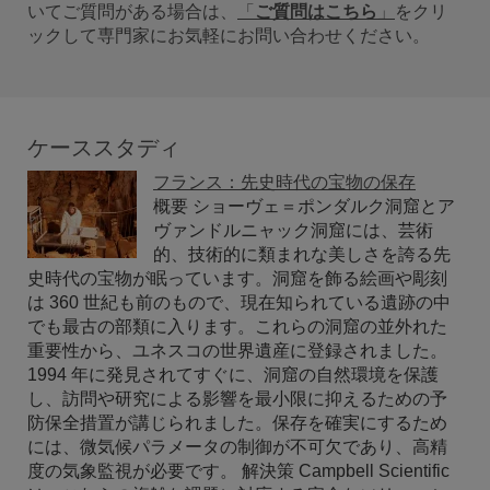
いてご質問がある場合は、
「
ご質問はこちら
」
をクリ
ックして専門家にお気軽にお問い合わせください。
ケーススタディ
フランス：先史時代の宝物の保存
概要 ショーヴェ＝ポンダルク洞窟とア
ヴァンドルニャック洞窟には、芸術
的、技術的に類まれな美しさを誇る先
史時代の宝物が眠っています。洞窟を飾る絵画や彫刻
は 360 世紀も前のもので、現在知られている遺跡の中
でも最古の部類に入ります。これらの洞窟の並外れた
重要性から、ユネスコの世界遺産に登録されました。
1994 年に発見されてすぐに、洞窟の自然環境を保護
し、訪問や研究による影響を最小限に抑えるための予
防保全措置が講じられました。保存を確実にするため
には、微気候パラメータの制御が不可欠であり、高精
度の気象監視が必要です。 解決策 Campbell Scientific