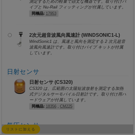
測定するための軽量で頑丈な機器です。取り付けパ
イプと Nu-Rail フィッティングが付属しています。
同梱品:
17953
2次元超音波風向風速計 (WINDSONIC1-L)
WindSonic1 は、風速と風向を測定する 2 次元超音
波風向風速計です。取り付けパイプ キットが付属
しています。
日射センサ
日射センサ (CS320)
CS320 は、広範囲の太陽短波放射を測定する加熱
式デジタルサーモパイル日射計です。取り付け用ハ
ードウェアが付属しています。
同梱品:
18356
,
CM225
気圧センサ
リストに加える