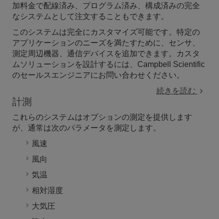
加料金で配線済み、プログラム済み、構成済みの完全
Metric Rain Gage (TE525MM-L)
なシステムとして注文することもできます。
The TE525MM tipping-bucket rain gage has a 24.5
cm funnel.
このシステムは完全にカスタマイズ可能です。特定の
アプリケーションのニーズを満たすために、センサ、
測定周辺機器、通信デバイスを追加できます。カスタ
雨量計用ウインドスクリーン
ムソリューションを設計するには、Campbell Scientific
のセールスエンジニアにお問い合わせください。
アルター型雨量計風防（260-953）
260-953 は、風による降水量測定誤差を最小限に抑
続きを読む
えるために使用されるアルター型スクリーンです。
計測
これらのシステムはオプションの測定を提供します
が、通常は次のパラメータを測定します。
ウインドスクリーン無し
雨や雪の測定における風の影響を最小限に抑える必
風速
要がない場合のオプション。
風向
気温
土壌水分
相対湿度
土壌水分含有量反射計（CS655）
大気圧
CS655 は、土壌の体積水分含有量、バルク電気伝
導率、温度を監視するマルチパラメータ スマート