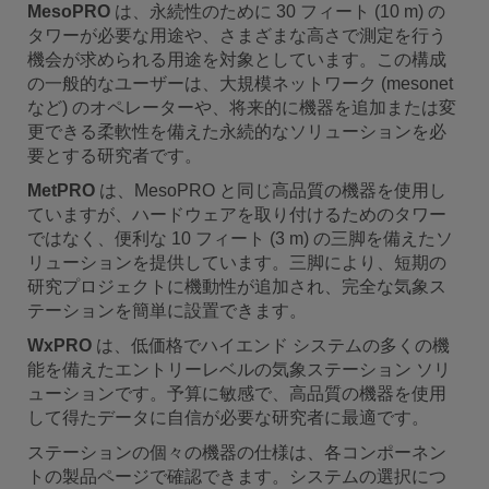
MesoPRO
は、永続性のために 30 フィート (10 m) の
カスタム ソフトウェアを使用する場合は、このオ
タワーが必要な用途や、さまざまな高さで測定を行う
プションを選択してください。テクニカル セール
機会が求められる用途を対象としています。この構成
ス エンジニアにご相談ください。
の一般的なユーザーは、大規模ネットワーク (mesonet
など) のオペレーターや、将来的に機器を追加または変
更できる柔軟性を備えた永続的なソリューションを必
Communications
要とする研究者です。
MetPRO
は、MesoPRO と同じ高品質の機器を使用し
通信仕様
ていますが、ハードウェアを取り付けるためのタワー
このステーションの通信オプションはデータロガー
ではなく、便利な 10 フィート (3 m) の三脚を備えたソ
と統合されており、データロギング セクションで
選択されます。
リューションを提供しています。三脚により、短期の
研究プロジェクトに機動性が追加され、完全な気象ス
テーションを簡単に設置できます。
WxPRO
は、低価格でハイエンド システムの多くの機
能を備えたエントリーレベルの気象ステーション ソリ
ューションです。予算に敏感で、高品質の機器を使用
して得たデータに自信が必要な研究者に最適です。
ステーションの個々の機器の仕様は、各コンポーネン
トの製品ページで確認できます。システムの選択につ