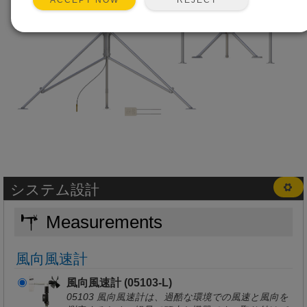
ACCEPT NOW
システム設計
Measurements
風向風速計
風向風速計 (05103-L)
05103 風向風速計は、過酷な環境での風速と風向を