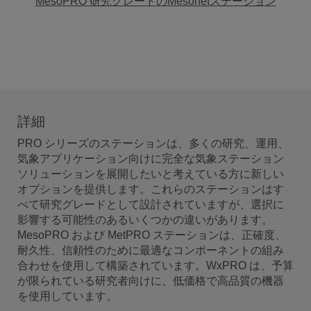
MesoPRO 研究グレードのMesonetステーション
Jボルト付き雨量計取付ポール
CM300 は、コンクリート基礎にポールを取り付け
るために使用される J ボルト キットを備えた 23 イ
ンチの取り付けポールです。
同梱品:
CM270
Software
詳細
PRO シリーズのステーションは、多くの研究、運用、
スタンダード ソフトウェア パッケージ
気象アプリケーション向けに完全な気象ステーション
(LoggerNet)
ソリューションを展開したいと考えている方に新しい
LoggerNet は、データロガーと PC 間のプログラミ
オプションを提供します。これらのステーションはす
ング、通信、およびデータ取得をサポートするソフ
べて研究グレードとして設計されていますが、選択に
トウェア パッケージです。これは、サーバ アプリ
影響する可能性のあるいくつかの違いがあります。
ケーションと複数のクライアント アプリケーショ
ンが 1 つの製品に統合された構成になっています。
MesoPRO および MetPRO ステーションは、正確度、
耐久性、信頼性のために最適なコンポーネントの組み
合わせを使用して構築されています。WxPRO は、予算
が限られている研究者向けに、低価格で高品質の機器
ソフトウェア無し
を使用しています。
LoggerNet をすでにお持ちの場合、またはアプリケ
ーション用に構築された特別なソフトウェアまたは