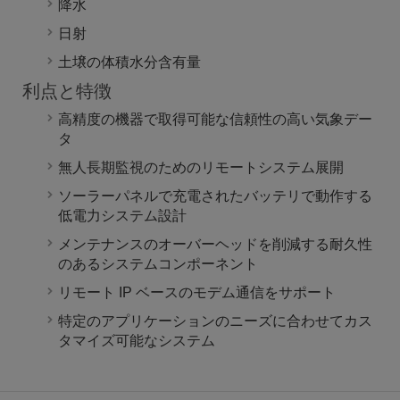
降水
センサです。
日射
土壌の体積水分含有量
土壌水分センサ無し
利点と特徴
土壌水分を測定する必要がない場合のオプション。
高精度の機器で取得可能な信頼性の高い気象デー
タ
Data Logging & Control
無人長期監視のためのリモートシステム展開
ソーラーパネルで充電されたバッテリで動作する
計測・制御データロガー（CR6）
低電力システム設計
CR6 計測・制御データロガーにはユニバーサル (U)
端子があり、アナログ、デジタル、スマートなど、
メンテナンスのオーバーヘッドを削減する耐久性
ほぼすべてのセンサに接続できます。
のあるシステムコンポーネント
リモート IP ベースのモデム通信をサポート
特定のアプリケーションのニーズに合わせてカス
Wi-Fi 対応 計測・制御データロガー (CR6-
タマイズ可能なシステム
WIFI)
この CR6 計測・制御データロガーには Wi-Fi 機能
も組み込まれているため、短距離のワイヤレス IP
通信に最適です。