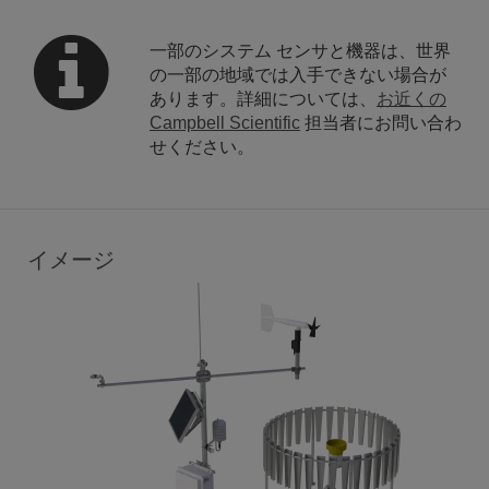
一部のシステム センサと機器は、世界
900 MHz 無線を備えた計測・制御データロガ
の一部の地域では入手できない場合が
ー (CR6-RF451)
あります。詳細については、
お近くの
この CR6 計測・制御データロガーには、長距離無
Campbell Scientific
担当者にお問い合わ
線通信用の 900 MHz 周波数ホッピング拡散スペク
せください。
トル 1 W 無線も内蔵されています。日本国内では
使用できません。
イメージ
Power
20 W ソーラーパネル (SP20)
SP20 は、平均以上の電力要件が求められる厳しい
用途向けに追加の充電機能を提供する汎用ソーラー
パネルです。太陽光の照射範囲が狭い、太陽の角度
が低い、または寒冷な気候の地域に設置するのにも
適しています。
同梱品:
BP12