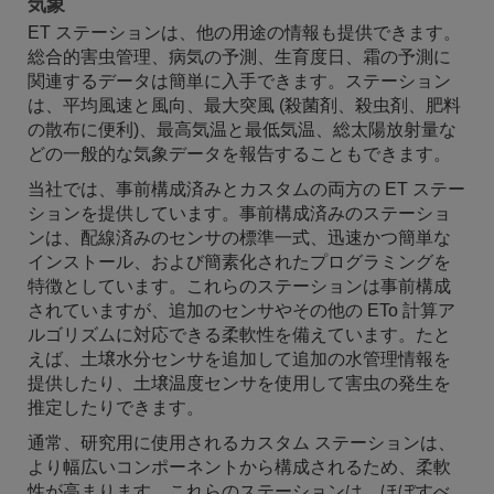
気象
ET ステーションは、他の用途の情報も提供できます。
総合的害虫管理、病気の予測、生育度日、霜の予測に
関連するデータは簡単に入手できます。ステーション
は、平均風速と風向、最大突風 (殺菌剤、殺虫剤、肥料
の散布に便利)、最高気温と最低気温、総太陽放射量な
どの一般的な気象データを報告することもできます。
当社では、事前構成済みとカスタムの両方の ET ステー
ションを提供しています。事前構成済みのステーショ
ンは、配線済みのセンサの標準一式、迅速かつ簡単な
インストール、および簡素化されたプログラミングを
特徴としています。これらのステーションは事前構成
されていますが、追加のセンサやその他の ETo 計算ア
ルゴリズムに対応できる柔軟性を備えています。たと
えば、土壌水分センサを追加して追加の水管理情報を
提供したり、土壌温度センサを使用して害虫の発生を
推定したりできます。
通常、研究用に使用されるカスタム ステーションは、
より幅広いコンポーネントから構成されるため、柔軟
性が高まります。これらのステーションは、ほぼすべ