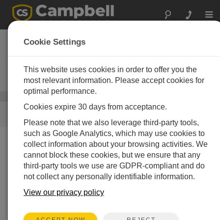
Togg
navi
蒸発散と商業用灌漑
Cookie Settings
機器
This website uses cookies in order to offer you the
信頼性の高い高性能ETo監視シス
テム
most relevant information. Please accept cookies for
optimal performance.
気象
/ 蒸発散と商業用灌漑機器
Cookies expire 30 days from acceptance.
リンク
Please note that we also leverage third-party tools,
such as Google Analytics, which may use cookies to
collect information about your browsing activities. We
私たちがお手伝いできること
cannot block these cookies, but we ensure that any
Campbell Scientific は、蒸発と蒸散による水分損失を計
third-party tools we use are GDPR-compliant and do
算するための、事前構成済みおよびカスタムの ETo 測
not collect any personally identifiable information.
定および制御システムを提供しています。これらの測
View our privacy policy
定と計算は、さまざまな方法で配布および表示できる
ため、植物管理者 (ゴルフ コース管理者、商業農家、園
芸家、芝生専門家、住宅所有者) が、植物の健康を促進
REJECT