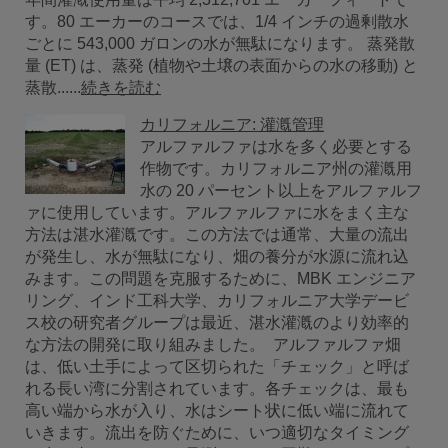
す。80 エーカーのコースでは、1/4 インチの過剰散水
ごとに 543,000 ガロンの水が無駄になります。 蒸発散
量 (ET) は、蒸発 (植物や土壌の表面からの水の移動) と
蒸散......
続きを読む
カリフォルニア: 灌漑管理
アルファルファは水を多く必要とする
作物です。カリフォルニア州の灌漑用
水の 20 パーセント以上をアルファルフ
ァに使用しています。アルファルファに水をまく主な
方法は湛水灌漑です。この方法では通常、大量の流出
が発生し、水が無駄になり、畑の養分が水源に流れ込
みます。この問題を克服するために、MBK エンジニア
リング、インド工科大学、カリフォルニア大学デービ
ス校の研究者グループは最近、湛水灌漑のより効率的
な方法の開発に取り組みました。 アルファルファ畑
は、低い土手によって区切られた「チェック」と呼ば
れる長い湾に分割されています。各チェックは、最も
高い端から水が入り、水はシート状に低い端に流れて
いきます。流出を防ぐために、いつ適切なタイミング