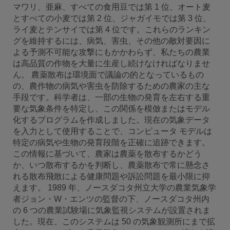
マワリ、亜麻、すべての食用豆では第 1 位、オート麦
とすべての小麦では第 2 位、ジャガイモでは第 3 位、
ライ麦とテンサイでは第 4 位です。これらのランキン
グを維持するには、病気、害虫、その他の敵対要因に
よる予測不可能な攻撃にもかかわらず、私たちの農業
は高品質の作物を大量に生産し続けなければなりませ
ん。 農薬散布は環境面で議論の的となっているもの
の、農作物の病気や害虫を防除するための農家の主な
手段です。科学者は、一部の生物の発育を左右する重
要な気象条件を特定し、この関係を模倣またはモデル
化するプログラムを作成しました。現在の気象データ
を入力として使用することで、コンピュータ モデルは
特定の病気や生物の発育段階を正確に追跡できます。
この情報に基づいて、農家は農薬を散布するかどう
か、いつ散布するかを判断し、農薬散布で常に懸念さ
れる散布飛散による健康問題や訴訟問題を最小限に抑
えます。 1989 年、ノースダコタ州立大学の農業気象学
者ジョン・W・エンツの監督の下、ノースダコタ州内
の 6 つの農業試験場に気象監視システムが設置されま
した。現在、このシステムは 50 の気象観測所にまで拡