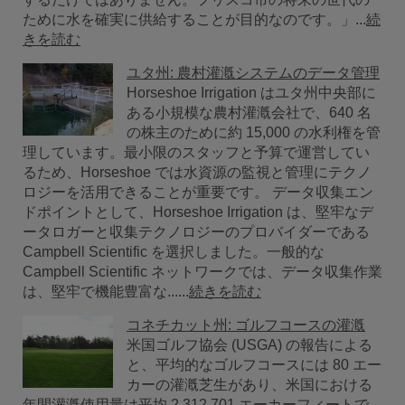
ために水を確実に供給することが目的なのです。」...
続
きを読む
ユタ州: 農村灌漑システムのデータ管理
Horseshoe Irrigation はユタ州中央部に
ある小規模な農村灌漑会社で、640 名
の株主のために約 15,000 の水利権を管
理しています。最小限のスタッフと予算で運営してい
るため、Horseshoe では水資源の監視と管理にテクノ
ロジーを活用できることが重要です。 データ収集エン
ドポイントとして、Horseshoe Irrigation は、堅牢なデ
ータロガーと収集テクノロジーのプロバイダーである
Campbell Scientific を選択しました。一般的な
Campbell Scientific ネットワークでは、データ収集作業
は、堅牢で機能豊富な......
続きを読む
コネチカット州: ゴルフコースの灌漑
米国ゴルフ協会 (USGA) の報告による
と、平均的なゴルフコースには 80 エー
カーの灌漑芝生があり、米国における
年間灌漑使用量は平均 2,312,701 エーカーフィートで