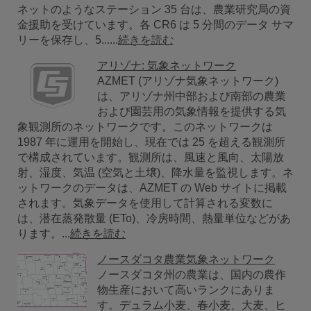
ネットのようなステーション 35 台は、農業研究局の資
金援助を受けています。各 CR6 は 5 分間のデータ サマ
リーを保存し、5......
続きを読む
アリゾナ: 気象ネットワーク
AZMET (アリゾナ気象ネットワーク)
は、アリゾナ州中部および南部の農業
および園芸用の気象情報を提供する気
象観測所のネットワークです。このネットワークは
1987 年に運用を開始し、現在では 25 を超える観測所
で構成されています。観測所は、風速と風向、太陽放
射、湿度、気温 (空気と土壌)、降水量を監視します。ネ
ットワークのデータは、AZMET の Web サイトに掲載
されます。気象データを使用して計算される変数に
は、潜在蒸発散量 (ETo)、冷房時間、熱量単位などがあ
ります。...
続きを読む
ノースダコタ農業気象ネットワーク
ノースダコタ州の農業は、国内の農作
物生産において高いランクにありま
す。デュラム小麦、春小麦、大麦、ヒ