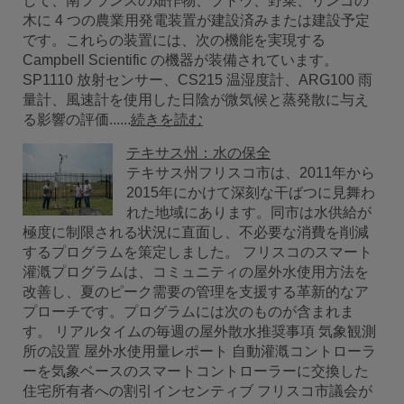
して、南フランスの畑作物、ブドウ、野菜、リンゴの
木に 4 つの農業用発電装置が建設済みまたは建設予定
です。これらの装置には、次の機能を実現する
Campbell Scientific の機器が装備されています。
SP1110 放射センサー、CS215 温湿度計、ARG100 雨
量計、風速計を使用した日陰が微気候と蒸発散に与え
る影響の評価......
続きを読む
テキサス州：水の保全
テキサス州フリスコ市は、2011年から
2015年にかけて深刻な干ばつに見舞わ
れた地域にあります。同市は水供給が
極度に制限される状況に直面し、不必要な消費を削減
するプログラムを策定しました。 フリスコのスマート
灌漑プログラムは、コミュニティの屋外水使用方法を
改善し、夏のピーク需要の管理を支援する革新的なア
プローチです。プログラムには次のものが含まれま
す。 リアルタイムの毎週の屋外散水推奨事項 気象観測
所の設置 屋外水使用量レポート 自動灌漑コントローラ
ーを気象ベースのスマートコントローラーに交換した
住宅所有者への割引インセンティブ フリスコ市議会が