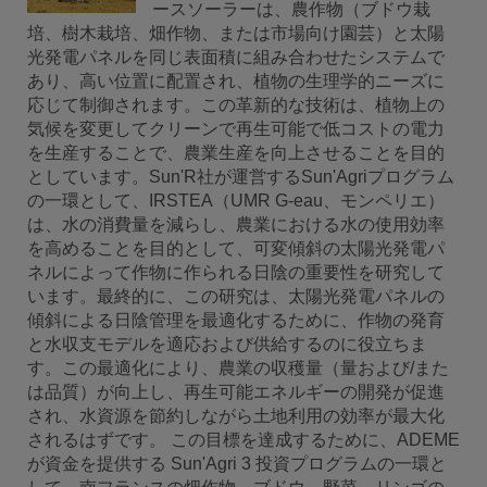
ースソーラーは、農作物（ブドウ栽
培、樹木栽培、畑作物、または市場向け園芸）と太陽
光発電パネルを同じ表面積に組み合わせたシステムで
あり、高い位置に配置され、植物の生理学的ニーズに
応じて制御されます。この革新的な技術は、植物上の
気候を変更してクリーンで再生可能で低コストの電力
を生産することで、農業生産を向上させることを目的
としています。Sun'R社が運営するSun'Agriプログラム
の一環として、IRSTEA（UMR G-eau、モンペリエ）
は、水の消費量を減らし、農業における水の使用効率
を高めることを目的として、可変傾斜の太陽光発電パ
ネルによって作物に作られる日陰の重要性を研究して
います。最終的に、この研究は、太陽光発電パネルの
傾斜による日陰管理を最適化するために、作物の発育
と水収支モデルを適応および供給するのに役立ちま
す。この最適化により、農業の収穫量（量および/また
は品質）が向上し、再生可能エネルギーの開発が促進
され、水資源を節約しながら土地利用の効率が最大化
されるはずです。 この目標を達成するために、ADEME
が資金を提供する Sun'Agri 3 投資プログラムの一環と