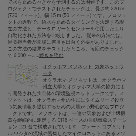
で水を止めるべきかを予測するのは困難です。このプ
ロジェクトでテストされたチェックは、長さ約 220 m
(720 フィート)、幅 15 m (50 フィート) です。プロジェ
クトの過程で、給水を止めるタイミングを決定する現
在の方法と、データロガーとセンサーを使用したより
自動化された方法を比較しました。 従来の方法では、
灌漑担当者が圃場に何度も出向く必要がありました。
この方法の結果をテストしたところ、毎回のチェック
で 6,000 ～......
続きを読む
オクラホマ メソネット: 気象ネットワ
ーク
オクラホマ メソネットは、オクラホマ
州立大学とオクラホマ大学の協力によ
り開発された州全体の環境監視ネットワークです。メ
ソネットは、オクラホマ州の住民にタイムリーで役立
つ気象情報を提供するための大胆かつ野心的なプロジ
ェクトです。 メソネットは、一連の気象および土壌機
器を継続的に測定する CR6 ベースの自動気象ステーシ
ョン 121 台で構成されています。フォート コブとリト
ル ワシタの流域の密集したマイクロネットにあるメソ