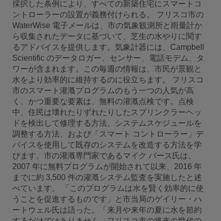
採択した条例により、すべての新築住宅にスマートコ
ントローラーの設置が義務付けられる。 フリスコ市の
WaterWise 電子メールは、市の気象観測所と雨量計か
ら収集されたデータに基づいて、芝生の水やりに関す
るアドバイスを提供します。気象計器には、Campbell
Scientific のデータロガー、センサー、電話モデム、タ
ワーが含まれます。この毎週の情報は、市民が景観と
水をより効率的に維持するのに役立ちます。 フリスコ
市のスマート灌漑プログラムのもう一つの人気が高
く、かつ重要な要素は、無料の灌漑点検です。点検
中、住民は壊れたりずれたりしたスプリンクラーヘッ
ドを検出して修理する方法、システムスケジュールを
調整する方法、および「スマート コントローラー」デ
バイスを使用して既存のシステムを改造する方法を学
びます。市の灌漑専門家であるマイク バース氏は、
2007 年に無料プログラムが開始されて以来、2016 年
までに約 3,500 件の灌漑システム監査を実施したと述
べています。 「このプログラムは水を賢く効率的に使
うことを促進するものです」と市当局のゲイリー・ハ
ートウェル氏は語った。「来月や来年の夏に水を節約
するだけではありません。フリスコ市の将来の世代の