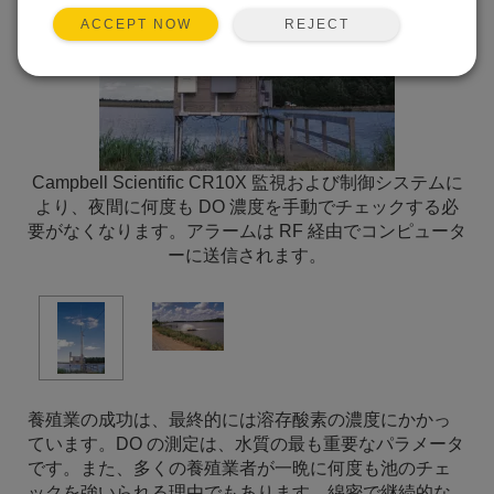
REJECT
ACCEPT NOW
Campbell Scientific CR10X 監視および制御システムに
より、夜間に何度も DO 濃度を手動でチェックする必
要がなくなります。アラームは RF 経由でコンピュータ
ーに送信されます。
養殖業の成功は、最終的には溶存酸素の濃度にかかっ
ています。DO の測定は、水質の最も重要なパラメータ
です。また、多くの養殖業者が一晩に何度も池のチェ
ックを強いられる理由でもあります。綿密で継続的な