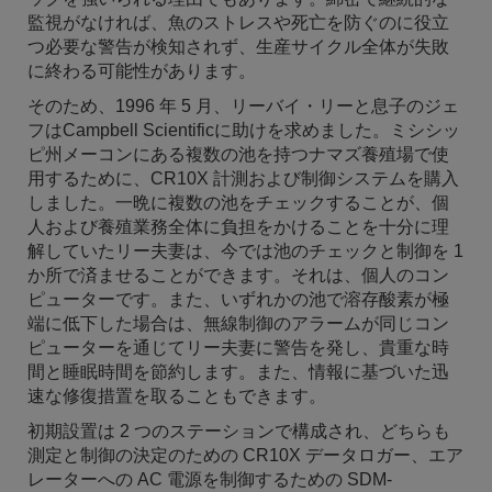
監視がなければ、魚のストレスや死亡を防ぐのに役立
つ必要な警告が検知されず、生産サイクル全体が失敗
に終わる可能性があります。
そのため、1996 年 5 月、リーバイ・リーと息子のジェ
フはCampbell Scientificに助けを求めました。ミシシッ
ピ州メーコンにある複数の池を持つナマズ養殖場で使
用するために、CR10X 計測および制御システムを購入
しました。一晩に複数の池をチェックすることが、個
人および養殖業務全体に負担をかけることを十分に理
解していたリー夫妻は、今では池のチェックと制御を 1
か所で済ませることができます。それは、個人のコン
ピューターです。また、いずれかの池で溶存酸素が極
端に低下した場合は、無線制御のアラームが同じコン
ピューターを通じてリー夫妻に警告を発し、貴重な時
間と睡眠時間を節約します。また、情報に基づいた迅
速な修復措置を取ることもできます。
初期設置は 2 つのステーションで構成され、どちらも
測定と制御の決定のための CR10X データロガー、エア
レーターへの AC 電源を制御するための SDM-