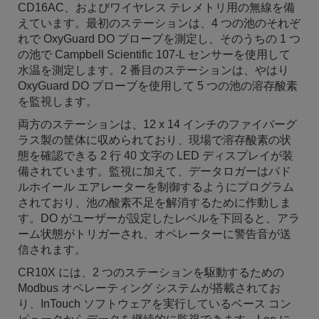
CD16AC、およびワイヤレス テレメトリ用の無線を備
えています。最初のステーションは、4 つの池のそれぞ
れで OxyGuard DO プローブを測定し、そのうちの 1 つ
の池で Campbell Scientific 107-L センサーを使用して
水温を測定します。2 番目のステーションは、やはり
OxyGuard DO プローブを使用して 5 つの池の溶存酸素
を監視します。
両方のステーションは、12 x 14 インチのファイバーグ
ラス製の筐体に収められており、現場で溶存酸素の状
態を確認できる 2 行 40 文字の LED ディスプレイが装
備されています。監視に加えて、データロガーはパド
ルホイール エアレーターを制御するようにプログラム
されており、池の酸素不足を解消するために作動しま
す。DO がユーザーが設定したレベルを下回ると、アラ
ーム状態がトリガーされ、オペレーターに警告音が送
信されます。
CR10X には、2 つのステーションを駆動するための
Modbus オペレーティング システムが搭載されてお
り、InTouch ソフトウェアを実行しているベース コン