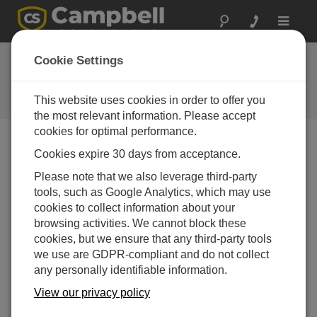
Toggle
navigat
ミシシッピ州: 溶存酸
Cookie Settings
素の監視と制御
This website uses cookies in order to offer you
養殖業の成功を自動化する
the most relevant information. Please accept
cookies for optimal performance.
Cookies expire 30 days from acceptance.
Please note that we also leverage third-party
tools, such as Google Analytics, which may use
cookies to collect information about your
browsing activities. We cannot block these
cookies, but we ensure that any third-party tools
we use are GDPR-compliant and do not collect
any personally identifiable information.
View our privacy policy