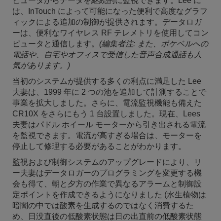
ピュータからデータを継続的に監視できます。Lee に
は、InTouch によって可能になった便利で高度なグラフ
ィックによる追加の制御が提供されます。データロガ
ーは、便利なワイヤレス RF テレメトリを使用してコン
ピュータと通信します。
(編集者注: また、ポケベルへの
電話や、自宅やオフィスで受信した音声合成通話も人
気があります。)
当初のシステムが提供する多くの利点に満足した Lee
夫妻は、1999 年に 2 つの池を追加して計測することで
事業を拡大しました。さらに、電流監視機能も備えた
CR10X をさらにもう 1 台設置しました。現在、Lees
夫妻はパドル ホイール モーターから引き出される電流
を監視できます。電流が高すぎる場合は、モーターを
停止して修理する必要があることがわかります。
監視および制御システムのアップグレードにより、リ
ー夫妻はデータロガーのプログラミングを変更する機
会も得て、朝と夕方の作業で異なるアラームと制御設
定ポイントを作成できるようになりました (水生植物は
暗闇の中では酸素を生成するのではなく消費するた
め、日没直後の低酸素状態は日の出直前の低酸素状態