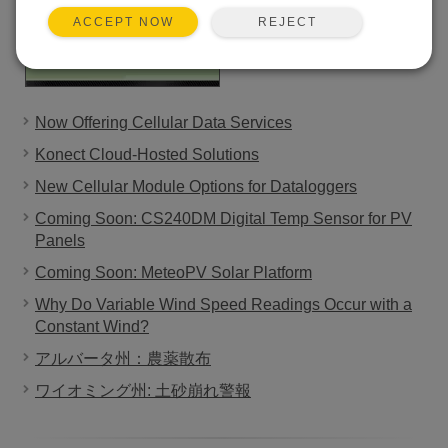
REJECT
ACCEPT NOW
Now Offering Cellular Data Services
Konect Cloud-Hosted Solutions
New Cellular Module Options for Dataloggers
Coming Soon: CS240DM Digital Temp Sensor for PV
Panels
Coming Soon: MeteoPV Solar Platform
Why Do Variable Wind Speed Readings Occur with a
Constant Wind?
アルバータ州：農薬散布
ワイオミング州: 土砂崩れ警報