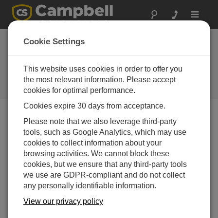
Toggle
navigat
Campbell Update
Cookie Settings
2nd Quarter 2018
This website uses cookies in order to offer you
An issue of the quarterly newsletter
published by Campbell Scientific,
the most relevant information. Please accept
Inc.
cookies for optimal performance.
Cookies expire 30 days from acceptance.
Campbell Update 2nd Quarter 2018
Please note that we also leverage third-party
tools, such as Google Analytics, which may use
cookies to collect information about your
browsing activities. We cannot block these
cookies, but we ensure that any third-party tools
we use are GDPR-compliant and do not collect
any personally identifiable information.
View our privacy policy