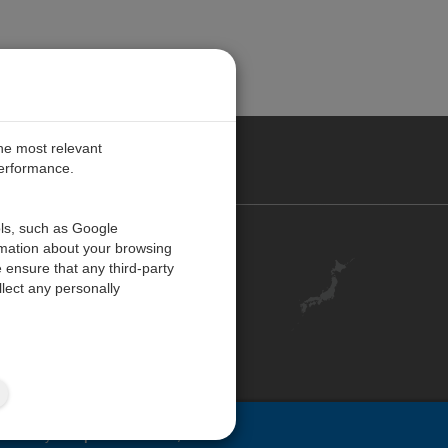
the most relevant
performance.
ols, such as Google
お問い合わせ
rmation about your browsing
 ensure that any third-party
キャリア
lect any personally
アカウント
ご意見・ご感想
ISO 認証
サイトマップ
ovided by
Campbell Scientific, Inc.
.