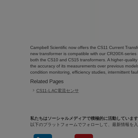
Campbell Scientific now offers the CS11 Current Transfo
new transformer is compatible with our CR200X-series da
both the CS10 and CS15 transformers. A higher-quality 
the accuracy of its measurements over previous model
condition monitoring, efficiency studies, intermittent fa
Related Pages
CS11-L AC電流センサ
私たちはソーシャルメディアで積極的に活動しています
以下のプラットフォームでフォローして、最新情報を入