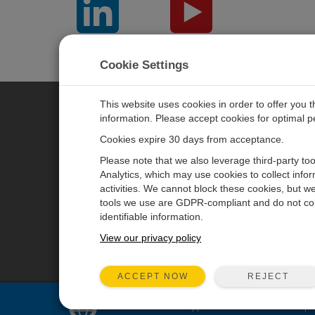
LinkedIn
YouTube
Cookie Settings
This website uses cookies in order to offer you 
information. Please accept cookies for optimal 
CAMPBELL SCIENTIFIC JAPAN
Cookies expire 30 days from acceptance.
Please note that we also leverage third-party to
ホーム
ニュースルーム
Analytics, which may use cookies to collect info
activities. We cannot block these cookies, but we
製品
パートナー
tools we use are GDPR-compliant and do not col
ソリューション
ブログ記事
identifiable information.
サポート
ユーザーフォーラム
View our privacy policy
会社概要
動画とチュートリアル
REJECT
ACCEPT NOW
Sales and support for
United States
are pr
© 2026 Campbell Scientific Japan