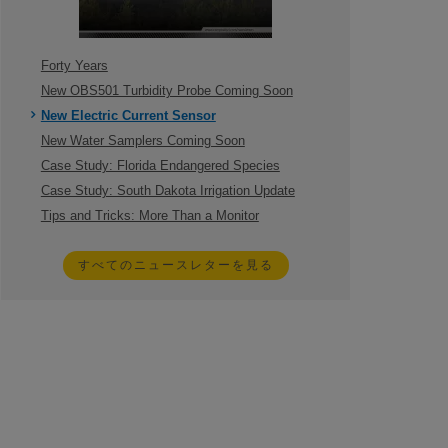
Forty Years
New OBS501 Turbidity Probe Coming Soon
New Electric Current Sensor
New Water Samplers Coming Soon
Case Study: Florida Endangered Species
Case Study: South Dakota Irrigation Update
Tips and Tricks: More Than a Monitor
すべてのニュースレターを見る