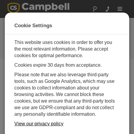
Toggle
navigat
EasyFlux-DL
Cookie Settings
Datalogger Program
on the Way
This website uses cookies in order to offer you
the most relevant information. Please accept
Campbell Update 4th Quarter 2015
cookies for optimal performance.
Cookies expire 30 days from acceptance.
Please note that we also leverage third-party
Campbell Update 4th Quarter 2015
tools, such as Google Analytics, which may use
cookies to collect information about your
browsing activities. We cannot block these
cookies, but we ensure that any third-party tools
we use are GDPR-compliant and do not collect
any personally identifiable information.
Campbell Scientific is pleased to announce the
View our privacy policy
upcoming release of EasyFlux™-DL, a datalogger
program that enables a CR3000 to report fully-corrected