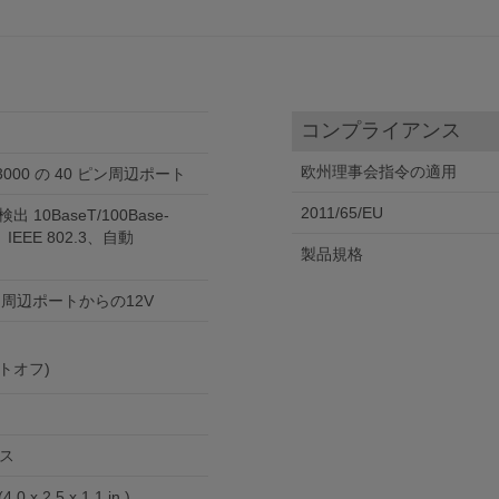
コンプライアンス
欧州理事会指令の適用
3000 の 40 ピン周辺ポート
2011/65/EU
出 10BaseT/100Base-
EEE 802.3、自動
製品規格
周辺ポートからの12V
ットオフ)
ス
4.0 x 2.5 x 1.1 in.)