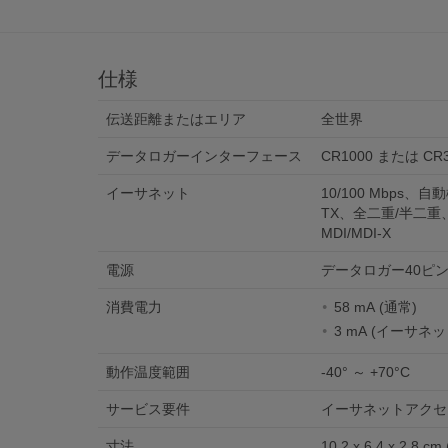
仕様
伝送距離またはエリア
全世界
データロガーインターフェース
CR1000 または CR
イーサネット
10/100 Mbps、自動検
TX、全二重/半二重、I
MDI/MDI-X
電源
データロガー40ピン
消費電力
58 mA (通常)
3 mA (イーサネ
動作温度範囲
-40° ～ +70°C
サービス要件
イーサネットアクセ
寸法
10.2 x 6.4 x 2.8 cm (