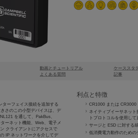
動画とチュートリアル
ケーススタ
よくある質問
記事
利点と特徴
ットインターフェイス接続を追加する
CR1000 または CR
大きさのこの小型デバイスは、デ
ネイティブイーサネット
21 を通して、PakBus、
トプロトコルを使用して
インターネット機能、Web、電子メ
サージと ESD に対する
ン クライアントにアクセスで
低消費電力動作のための
 IP ネットワークを介してデ