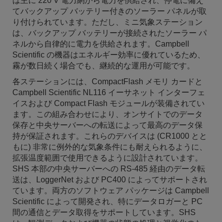
は主に 220 V 電力網から電力を供給され、停電に備え
てバックアップ バッテリー付きのソーラー パネルが取
り付けられています。ただし、ミニ気象ステーション
は、バックアップ バッテリーが接続されたソーラー パ
ネルから自律的に電力を供給されます。Campbell
Scientific の機器はエネルギー効率に優れているため、
霧が数日続く場合でも、継続的な運用が可能です。
各ステーションには、CompactFlash メモリ カードと
Campbell Scientific NL116 イーサネット インターフェ
イスおよび Compact Flash モジュールが装備されてい
ます。この組み合わせにより、オンサイトでのデータ
保存と中央サーバーへの転送によって最高のデータ保
持が保証されます。これらのデバイスは (CR1000 とと
もに) 非常に例外的な気象条件にも耐えられるように、
拡張温度範囲で使用できるように設計されています。
SHS 本部の中央サーバーへの RS-485 経由のデータ転
送は、LoggerNet および PC400 によってサポートされ
ています。両方のソフトウェア パッケージは Campbell
Scientific によって開発され、特にデータロガーと PC
間の通信とデータ取得をサポートしています。SHS