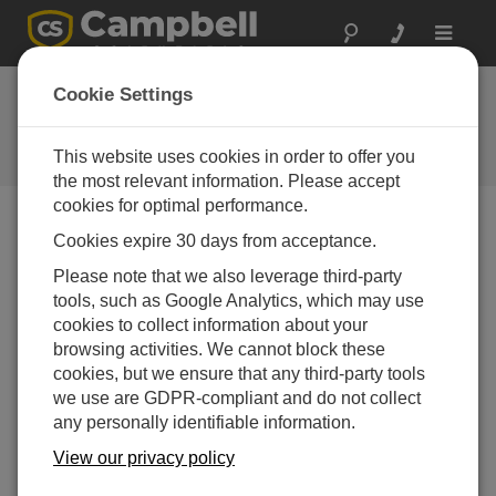
Toggle
navigat
モルドバ: 災害リスク
Cookie Settings
軽減
This website uses cookies in order to offer you
水文気象災害の管理
the most relevant information. Please accept
cookies for optimal performance.
Cookies expire 30 days from acceptance.
Please note that we also leverage third-party
tools, such as Google Analytics, which may use
cookies to collect information about your
browsing activities. We cannot block these
cookies, but we ensure that any third-party tools
we use are GDPR-compliant and do not collect
any personally identifiable information.
View our privacy policy