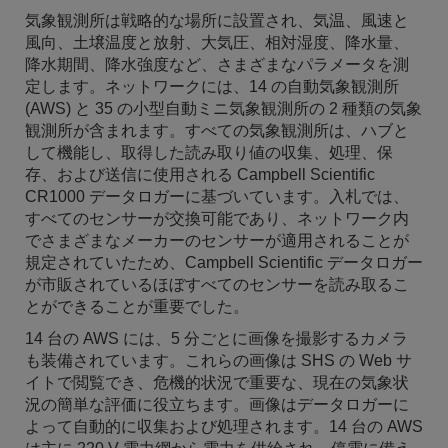
気象観測所は戦略的な場所に設置され、気温、風速と
風向、土壌温度と放射、大気圧、相対湿度、降水量、
降水期間、降水強度など、さまざまなパラメータを測
定します。ネットワークには、14 の自動気象観測所
(AWS) と 35 の小型自動ミニ気象観測所の 2 種類の気象
観測所が含まれます。すべての気象観測所は、ハブと
して機能し、取得した読み取り値の収集、処理、保
存、および送信に使用される Campbell Scientific
CR1000 データロガーに基づいています。入札では、
すべてのセンサーが交換可能であり、ネットワーク内
でさまざまなメーカーのセンサーが適用されることが
規定されていたため、Campbell Scientific データロガー
が市販されているほぼすべてのセンサーを読み取るこ
とができることが重要でした。
14 台の AWS には、5 分ごとに画像を撮影するカメラ
も装備されています。これらの画像は SHS の Web サ
イトで閲覧でき、危機的状況で重要な、現在の気象状
況の簡単な評価に役立ちます。画像はデータロガーに
よって自動的に収集および処理されます。14 台の AWS