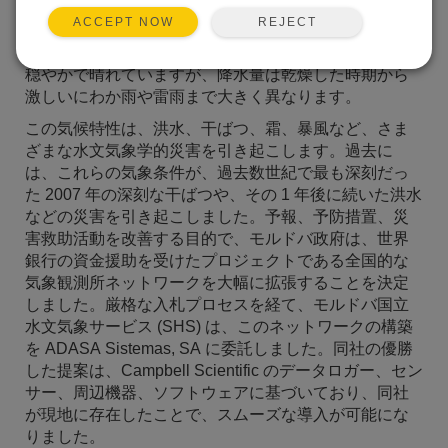
REJECT
ACCEPT NOW
モルドバは黒海に近い地理的位置にあるため、気候は
穏やかで晴れていますが、降水量は乾燥した時期から
激しいにわか雨や雷雨まで大きく異なります。
この気候特性は、洪水、干ばつ、霜、暴風など、さま
ざまな水文気象学的災害を引き起こします。過去に
は、これらの気象条件が、過去数世紀で最も深刻だっ
た 2007 年の深刻な干ばつや、その 1 年後に続いた洪水
などの災害を引き起こしました。予報、予防措置、災
害救助活動を改善する目的で、モルドバ政府は、世界
銀行の資金援助を受けたプロジェクトである全国的な
気象観測所ネットワークを大幅に拡張することを決定
しました。厳格な入札プロセスを経て、モルドバ国立
水文気象サービス (SHS) は、このネットワークの構築
を ADASA Sistemas, SA に委託しました。同社の優勝
した提案は、Campbell Scientific のデータロガー、セン
サー、周辺機器、ソフトウェアに基づいており、同社
が現地に存在したことで、スムーズな導入が可能にな
りました。