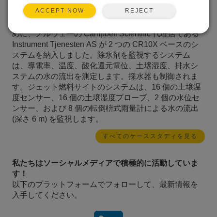
ました。これを実現するために、脆弱なエリアの土壌
REJECT
ACCEPT NOW
は、有害な化学物質を分解する微生物を含む材料で置
き換えられました。フィルターの有効性を監視するた
めに、ノルウェーの Campbell Scientific 代理店である
Instrument Tjenesten AS が 2 つの CR10X ベースのシ
ステムを納入しました。除氷剤を監視するシステム
は、導電率、温度、酸化還元電位、土壌湿度、排水シ
ステムの水の流出を測定します。採水器も制御されま
す。ジェット燃料サイトのシステムは、16 個の土壌温
度センサー、16 個の土壌湿度プローブ、2 個の水位セ
ンサー、および 8 個の転倒枡式雨量計による水の流出
(深さ 6 m) を監視します。
すべてのケーススタディを見る
私たちはソーシャルメディアで積極的に活動していま
す！
以下のプラットフォームでフォローして、最新情報を
入手してください。