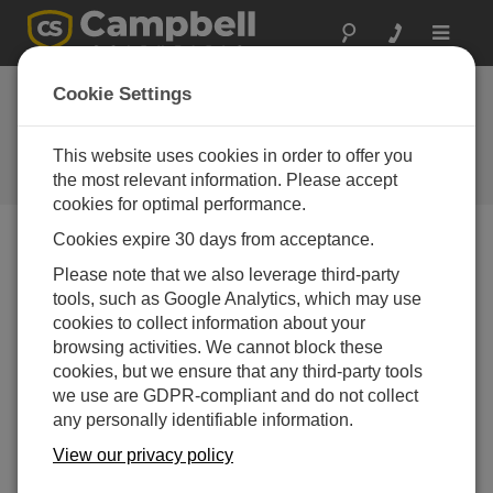
Toggle
navigat
ノルウェー：空港地
Cookie Settings
下水の水質
This website uses cookies in order to offer you
除氷剤やジェット燃料から水源を
守る
the most relevant information. Please accept
cookies for optimal performance.
Cookies expire 30 days from acceptance.
Please note that we also leverage third-party
tools, such as Google Analytics, which may use
cookies to collect information about your
browsing activities. We cannot block these
cookies, but we ensure that any third-party tools
we use are GDPR-compliant and do not collect
any personally identifiable information.
ノルウェーのオスロ空港の建設は、除氷剤とジェット
View our privacy policy
燃料の影響から水源を保護するという条件で承認され