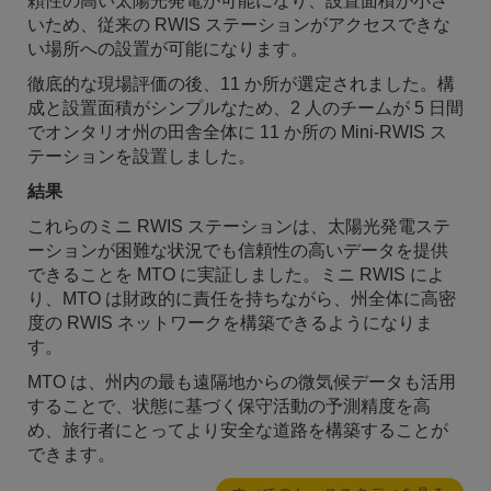
頼性の高い太陽光発電が可能になり、設置面積が小さ
いため、従来の RWIS ステーションがアクセスできな
い場所への設置が可能になります。
徹底的な現場評価の後、11 か所が選定されました。構
成と設置面積がシンプルなため、2 人のチームが 5 日間
でオンタリオ州の田舎全体に 11 か所の Mini-RWIS ス
テーションを設置しました。
結果
これらのミニ RWIS ステーションは、太陽光発電ステ
ーションが困難な状況でも信頼性の高いデータを提供
できることを MTO に実証しました。ミニ RWIS によ
り、MTO は財政的に責任を持ちながら、州全体に高密
度の RWIS ネットワークを構築できるようになりま
す。
MTO は、州内の最も遠隔地からの微気候データも活用
することで、状態に基づく保守活動の予測精度を高
め、旅行者にとってより安全な道路を構築することが
できます。