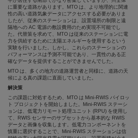
半が居住する南部でかなり密集していますが、州全体
に重要な道路があります。MTO は、より地理的に関連
性の高い道路気象データにアクセスする必要がありま
したが、従来のステーションは、設置場所の制限と遠
隔地への AC 電源の敷設費用のため実現不可能でし
た。代替策を求めて、MTO は従来のステーションに電
力を供給するために太陽エネルギーを使用するという
実験を行いました。しかし、これらのステーションの
パフォーマンスは予測不可能であり、一貫性のある正
確なデータを提供することができませんでした。
MTO は、多くの地方の道路運営者と同様に、道路の天
候による真の課題に直面していました。
解決策
この課題に対処するため、MTO は Mini-RWIS パイロッ
ト プロジェクトを開始しました。Mini-RWIS ステーシ
ョンは、低電力リモート処理ユニット (RPU) を使用し
て、RWIS センサーのサブセットから基本的な RWIS
データと画像を収集します。低電力コンポーネントを
慎重に選択することで、Mini-RWIS ステーションは信