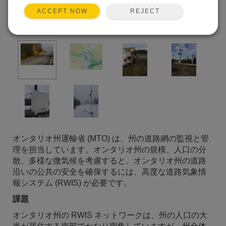
REJECT
ACCEPT NOW
オンタリオ州運輸省 (MTO) は、州の道路網の監視と管
理を担当しています。オンタリオ州の規模、人口の分
散、多様な微気候を考慮すると、オンタリオ州の道路
沿いの公共の安全を確保するには、高度な道路気象情
報システム (RWIS) が必要です。
課題
オンタリオ州の RWIS ネットワークは、州の人口の大