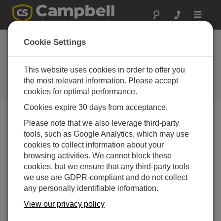
Toggle
navigat
オンタリオ州: 道路気
Cookie Settings
象ネットワーク
This website uses cookies in order to offer you
カナダのRWISは、予算を超過する
ことなくミニRWISステーションで
the most relevant information. Please accept
強化されています。
cookies for optimal performance.
Cookies expire 30 days from acceptance.
Please note that we also leverage third-party
tools, such as Google Analytics, which may use
cookies to collect information about your
browsing activities. We cannot block these
cookies, but we ensure that any third-party tools
we use are GDPR-compliant and do not collect
any personally identifiable information.
View our privacy policy