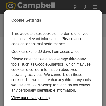
Toggle
navigat
14291
Cookie Settings
フィールド電源ケーブル 12 Vdc
プラグ-バラ線
This website uses cookies in order to offer you
the most relevant information. Please accept
cookies for optimal performance.
Cookies expire 30 days from acceptance.
Please note that we also leverage third-party
tools, such as Google Analytics, which may use
cookies to collect information about your
browsing activities. We cannot block these
cookies, but we ensure that any third-party tools
we use are GDPR-compliant and do not collect
any personally identifiable information.
View our privacy policy