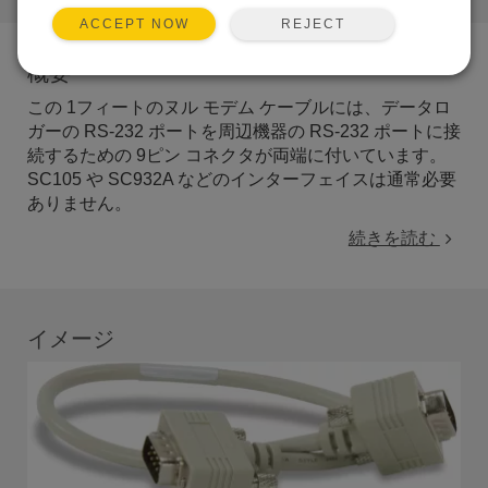
REJECT
ACCEPT NOW
概要
この 1フィートのヌル モデム ケーブルには、データロ
ガーの RS-232 ポートを周辺機器の RS-232 ポートに接
続するための 9ピン コネクタが両端に付いています。
SC105 や SC932A などのインターフェイスは通常必要
ありません。
続きを読む
イメージ