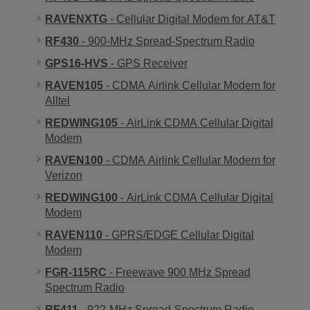
RAVENXTG
- Cellular Digital Modem for AT&T
RF430
- 900-MHz Spread-Spectrum Radio
GPS16-HVS
- GPS Receiver
RAVEN105
- CDMA Airlink Cellular Modem for
Alltel
REDWING105
- AirLink CDMA Cellular Digital
Modem
RAVEN100
- CDMA Airlink Cellular Modem for
Verizon
REDWING100
- AirLink CDMA Cellular Digital
Modem
RAVEN110
- GPRS/EDGE Cellular Digital
Modem
FGR-115RC
- Freewave 900 MHz Spread
Spectrum Radio
RF411
- 922-MHz Spread-Spectrum Radio