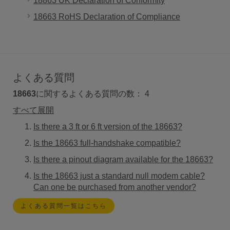
18863 UK Declaration of Conformity
18663 RoHS Declaration of Compliance
よくある質問
18663
に関するよくある質問の数：
4
すべて展開
Is there a 3 ft or 6 ft version of the 18663?
Is the 18663 full-handshake compatible?
Is there a pinout diagram available for the 18663?
Is the 18663 just a standard null modem cable?
Can one be purchased from another vendor?
よくある質問一覧はこちら