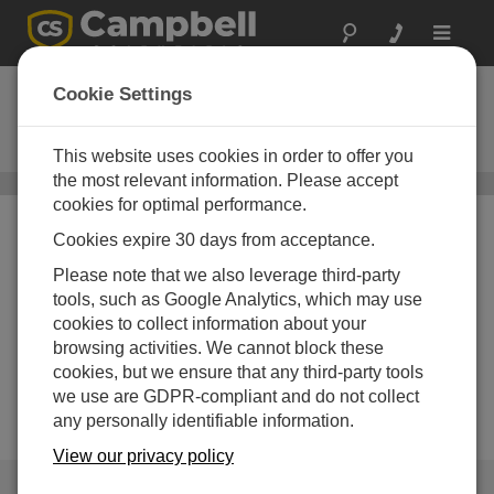
Toggle
navigat
18663
Cookie Settings
ヌルモデム ケーブル、9 ピン(オ
ス) から 9 ピン(オス)
This website uses cookies in order to offer you
the most relevant information. Please accept
シリアル通信
/ 18663
cookies for optimal performance.
Cookies expire 30 days from acceptance.
Please note that we also leverage third-party
tools, such as Google Analytics, which may use
cookies to collect information about your
browsing activities. We cannot block these
cookies, but we ensure that any third-party tools
we use are GDPR-compliant and do not collect
any personally identifiable information.
View our privacy policy
リンク