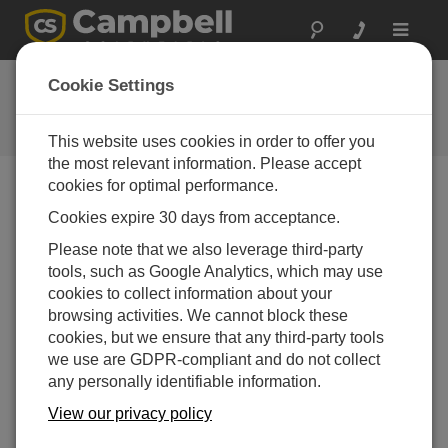
Toggle
navigat
SR50A/AT OS 1.1
Cookie Settings
Software and OS Revision
Histories
This website uses cookies in order to offer you
the most relevant information. Please accept
cookies for optimal performance.
Cookies expire 30 days from acceptance.
SR50A/AT OS 1.3
Please note that we also leverage third-party
3 change(s)
tools, such as Google Analytics, which may use
cookies to collect information about your
SR50A/AT OS 1.2
browsing activities. We cannot block these
3 change(s)
cookies, but we ensure that any third-party tools
we use are GDPR-compliant and do not collect
SR50A/AT OS 1.1
any personally identifiable information.
3 change(s)
View our privacy policy
SR50A/AT OS 1.0
3 change(s)