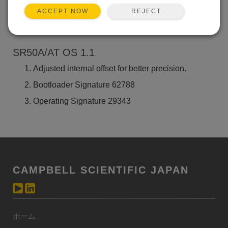
REJECT
ACCEPT NOW
Back To Update List
SR50A/AT OS 1.1
Adjusted internal offset for better precision.
Bootloader Signature 62788
Operating Signature 29343
CAMPBELL SCIENTIFIC JAPAN
ホーム