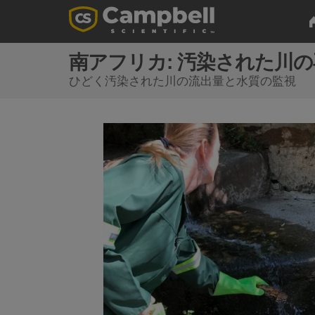
南アフリカ: 汚染された川
ひどく汚染された川の流出量と水質の監視