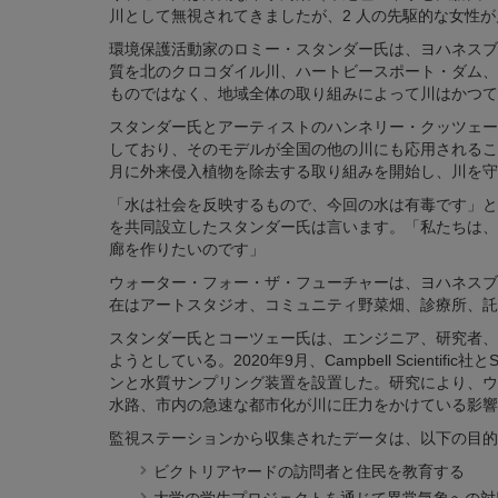
川として無視されてきましたが、2 人の先駆的な女性
環境保護活動家のロミー・スタンダー氏は、ヨハネスブ
質を北のクロコダイル川、ハートビースポート・ダム、
ものではなく、地域全体の取り組みによって川はかつて
スタンダー氏とアーティストのハンネリー・クッツェー
しており、そのモデルが全国の他の川にも応用されること
月に外来侵入植物を除去する取り組みを開始し、川を守
「水は社会を反映するもので、今回の水は有毒です」と
を共同設立したスタンダー氏は言います。「私たちは、
廊を作りたいのです」
ウォーター・フォー・ザ・フューチャーは、ヨハネスブ
在はアートスタジオ、コミュニティ野菜畑、診療所、託
スタンダー氏とコーツェー氏は、エンジニア、研究者、
ようとしている。2020年9月、Campbell Scien
ンと水質サンプリング装置を設置した。研究により、ウ
水路、市内の急速な都市化が川に圧力をかけている影響
監視ステーションから収集されたデータは、以下の目的
ビクトリアヤードの訪問者と住民を教育する