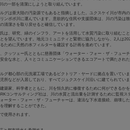
が川の一部を清潔にしようと取り組んでいます。
ルグは亜大陸の汚染源でもあると指摘しました。ユクスケイ川が市内の
リンポポ川に運んでいます。意欲的な住民や支援団体は、川の汚染は致
の清潔さを取り戻せると確信しています。
氏は、研究、緑のインフラ、アートを活用して水質汚染に取り組むこと
を望んでいます。地元コミュニティと緊密に協力しながら、2人は202
るために天然の水フィルターを建設する計画を進めています。
、クッツェー氏とともに慈善団体「ウォーター・フォー・ザ・フューチ
安全な水と、人々とコミュニケーションできるエコアートで満たされた
ルグ都心部の元洗濯工場であるビクトリア・ヤードに拠点を置いていま
児所などが入居しており、すべてジュクスケイ川沿いに建てられていま
建築家、科学者とともに、川を恒久的に修復するために何ができるかを
tific社とSRKコンサルティング社は、川の水質と流出量を計測するために監視
ォーター・フォー・ザ・フューチャーは、違法な下水道接続、崩壊した
を理解することができた。
で使用されます。