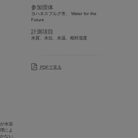
参加団体
ヨハネスブルグ市、 Water for the
Future
計測項目
水質、水位、水温、相対湿度
PDFで見る
が水浴
処理によ
かない