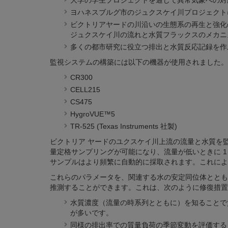
大学の学生プロジェクトを通じて異常気象への対
ヨハネスブルグ市のジュクスケイ川プロジェクト
ビクトリアヤードの川沿いの生態系の再生と強化
ジュクスケイ川の流れと水質フラックスのメカニ
多くの都市研究に役立つ排出と水​​質反応記録を
監視システムの構築には以下の機器が使用されました。
CR300
CELL215
CS475
HygroVUE™5
TR-525 (Texas Instruments 社製)
ビクトリア ヤードのユクスケイ川上流の流量と水質を
量定格サンプリングが可能になり、流量が低いときに 
サンプルはより頻繁に自動的に採取されます。これによ
これらのパラメータを、関連する水の安定同位体とともに調べる
推測することができます。これは、次のように修復措置
水質濃度（流量の時系列とともに）を知ることで
が多いです。
同様の排出率での質量負荷の季節変動を評価する