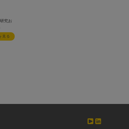
研究お
。
を見る