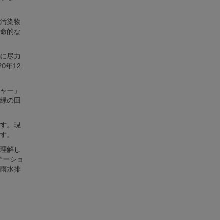
汚染物
命的な
に尽力
0年12
ャー」
緑の回
す。現
す。
理解し
ステーショ
雨水排