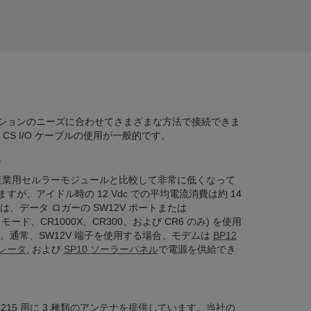
ションのニーズに合わせてさまざまな方法で接続できま
CS I/O ケーブルの使用が一般的です。
給
他の産業用セルラーモジュールと比較して非常に低くなって
が、アイドル時の 12 Vdc での平均電流消費は約 14
5 は、データ ロガーの SW12V ポートまたは
 モード、CR1000X、CR300、および CR6 のみ) を使用
。通常、SW12V 端子を使用する場合、モデムは
BP12
ュレータ
, および
SP10 ソーラーパネル
で電源を供給でき
 は、CELL215 用に 3 種類のアンテナを提供しています。当社の