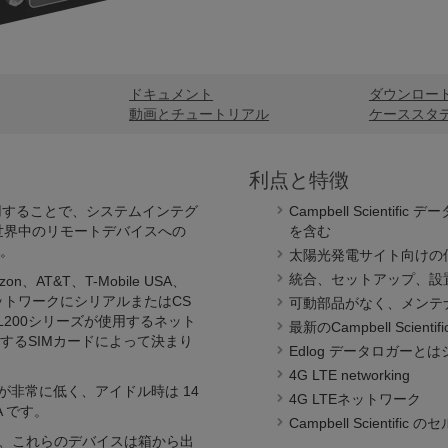
ドキュメント
ダウンロー
動画とチュートリアル
ケーススタ
利点と特徴
ールを使用することで、システムインテグ
Campbell Scien
世界中のリモートデバイスへの
を含む
。
太陽光発電サイト向けの
統合、セットアップ、設
AT&T、T-Mobile USA、
ラーネットワークにシリアルまたはCS
可動部品がなく、メンテ
LL200シリーズが使用するネット
最新のCampbell Scien
するSIMカードによって決まり
Edlog データロガー
4G LTE networking
力が非常に低く、アイドル時は 14
4G LTEネットワーク
A です。
Campbell Scient
わせれば、これらのデバイスは箱から出