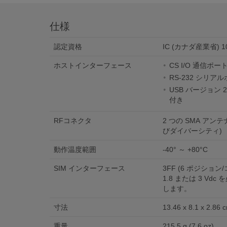
仕様
認定資格
IC (カナダ産業省) 10
ホストインターフェース
CS I/O 通信ポー
RS-232 シリア
USB バージョン 
付き
RFコネクタ
2 つの SMA アン
びダイバーシティ)
動作温度範囲
-40° ～ +80°C
SIM インターフェース
3FF (6 ポジション
1.8 または 3 Vd
します。
寸法
13.46 x 8.1 x 2.86 c
重量
215.5 g (7.6 oz)