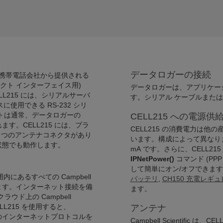
データロガーの接続
です。携帯電話会社から提供される
コンタクト インターフェイス用)
データロガーは、アプリケー
ELL215 には、シリアルサーバ
す。シリアル ケーブルまたは 
使用できる RS-232 シリ
ートは通常、データロガーの
CELL215 への電源供
れます。CELL215 には、プラ
CELL215 の消費電力は
 つのアンテナコネクタがあり
います。構成によって異なります
状態でも動作します。
mA です。さらに、CELL21
IPNetPower()
コマンド (PPP
して簡単にオン/オフできます
にあるすべての Campbell
バッテリ
,
CH150 充電レギ
供します。インターネット接続を備
ます。
ド上の Campbell
ELL215 を使用すると、
アンテナ
どの他のインターネットプロトコルを
Campbell Scientific