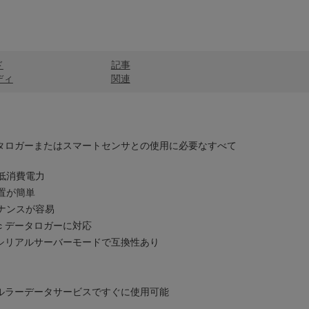
ド
記事
ディ
関連
tific データロガーまたはスマートセンサとの使用に必要なすべて
低消費電力
置が簡単
ナンスが容易
tific データロガーに対応
とはシリアルサーバーモードで互換性あり
ific のセルラーデータサービスですぐに使用可能