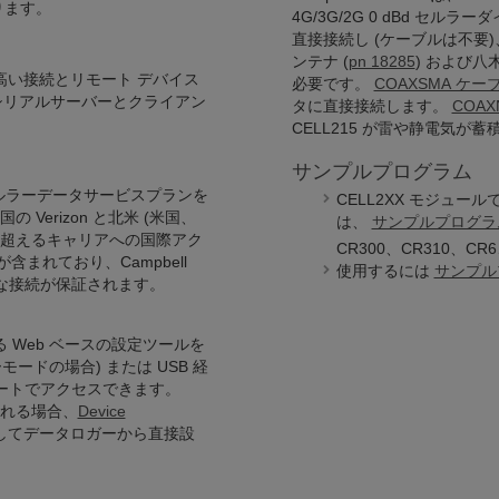
ります。
4G/3G/2G 0 dBd セル
直接接続し (ケーブルは不要
ンテナ
(
pn 18285
) および八木
の高い接続とリモート デバイス
必要です。
COAXSMA ケー
シリアルサーバーとクライアン
タに直接接続します。
COAX
CELL215 が雷や静電気
サンプルプログラム
コストのセルラーデータサービスプランを
CELL2XX モジュ
erizon と北米 (米国、
は、
サンプルプログラ
00 を超えるキャリアへの国際アク
CR300、CR310、CR6
が含まれており、Campbell
使用するには
サンプル
安全な接続が保証されます。
る Web ベースの設定ツールを
ードの場合) または USB 経
用してリモートでアクセスできます。
用される場合、
Device
使用してデータロガーから直接設