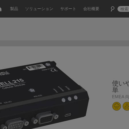
製品
ソリューション
サポート
会社概要
使い
単
EMEA