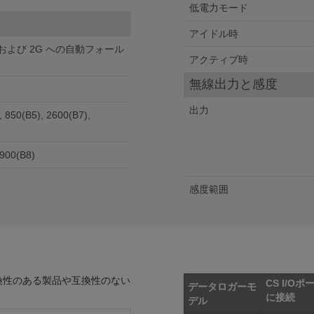
低電力モード
アイドル時
(3G および 2G への自動フォール
アクティブ時
無線出力と感度
出力
, 850(B5), 2600(B7),
 900(B8)
感度範囲
換性のある製品や互換性のない
C
S I/Oポ
データロガーモ
に接続
デル