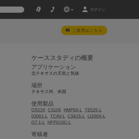
ログイン
ご質問はこちら
ケーススタディの概要
アプリケーション
北テキサスの天気と気候
場所
テキサス州、米国
使用製品
CR23X
CS105
HMP50-L
TE525-L
03001-L
TCAV-L
CS615-L
LI200X-L
Q7.1-L
HFP01SC-L
寄稿者