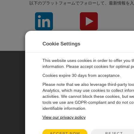
以下のプラットフォームでフォローして、最新情報を入
LinkedIn
YouTube
Cookie Settings
This website uses cookies in order to offer you 
information. Please accept cookies for optimal 
CAMPBELL SCIENTIFIC JAPAN
Cookies expire 30 days from acceptance.
Please note that we also leverage third-party to
ホーム
ニュースルーム
Analytics, which may use cookies to collect info
activities. We cannot block these cookies, but we
製品
パートナー
tools we use are GDPR-compliant and do not col
ソリューション
ブログ記事
identifiable information.
サポート
ユーザーフォーラム
View our privacy policy
会社概要
動画とチュートリアル
REJECT
ACCEPT NOW