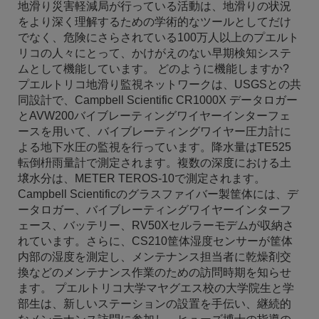
地滑り災害軽減局が行っている活動は、地滑りの状況
をより深く理解するための学術的なツールとしてだけ
でなく、危険にさらされている100万人以上のプエルト
リコの人々にとって、かけがえのない早期検知システ
ムとして機能しています。 どのように機能しますか?
プエルトリコ地滑り監視ネットワークは、USGSとの共
同設計で、Campbell Scientific CR1000X データロガー
とAVW200バイブレーティングワイヤーインターフェ
ースを用いて、バイブレーティングワイヤー圧力計に
よる地下水圧の監視を行っています。降水量はTE525
転倒枡雨量計で測定されます。複数の深度における土
壌水分は、METER TEROS-10で測定されます。
Campbell Scientificのグラスファイバー製筐体には、デ
ータロガー、バイブレーティングワイヤーインターフ
ェース、バッテリー、RV50Xセルラーモデムが収納さ
れています。さらに、CS210筐体湿度センサーが筐体
内部の湿度を測定し、メンテナンス担当者に乾燥剤交
換などのメンテナンス作業のための訪問時期を知らせ
ます。 プエルトリコ大学マヤグエス校の大学院生と学
部生は、新しいステーションの設置を手伝い、継続的