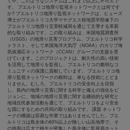
く中、このようなシステムはこれまで以上に不可欠で
す。 プエルトリコ地滑り監視ネットワークとは何です
か? プエルトリコ地滑り監視ネットワークは、ヒューズ
博士がプエルトリコ大学マヤグエス校地質学部傘下の
プエルトリコ地滑り災害軽減局を通じて主導する革新
的な取り組みです。この取り組みは、米国地質調査所
（USGS）の地滑り災害プログラム、プエルトリコ科学
トラスト、そして米国海洋大気庁（NOAA）のカリブ海
気候適応ネットワーク（CCAN）グループの支援を受
けています。このプロジェクトは、耐久性の高い技術
を活用して地滑りを監視し、プエルトリコの脆弱なコ
ミュニティの保護に貢献しています。 プエルトリコ地
滑り監視ネットワークの根幹は、単なる技術にとどま
りません。むしろ、プエルトリコの安全向上を目指
し、島内の地滑り災害に関する科学と備えの強化をビ
ジョンに、地域の地滑り災害に関する継続的な研究と
地域住民参加活動を通じて、プエルトリコをより安全
な国にするための共同の取り組みです。 課題 ネットワ
ークの構築は容易な作業ではありませんでした。プエ
ルトリコは島全体の60%以上が険しい山岳地帯で、そ
の地形は広大で植生が密集した島全体に監視局ネット