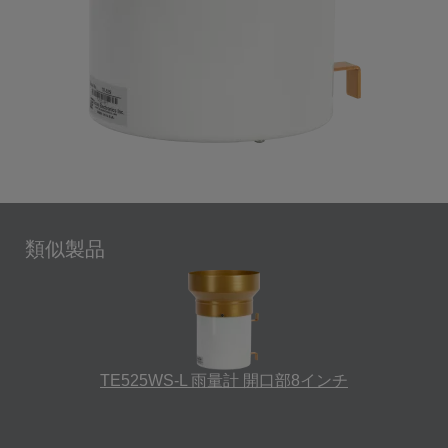
類似製品
TE525WS-L 雨量計 開口部8インチ