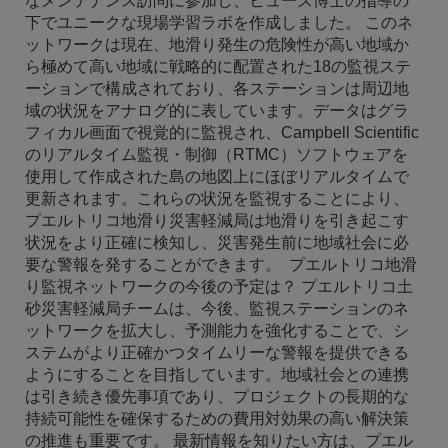
なメンテナンス訪問に参加し、ヒューズ博士の指導の
下でユニークな現場学習ラボを作成しました。 このネ
ットワークは現在、地滑り発生の危険性が高い地域か
ら極めて高い地域に戦略的に配置された18の監視ステ
ーションで構成されており、各ステーションは周辺地
域の状況をアナログ的に表しています。データはグラ
フィカル画面で視覚的に監視され、Campbell Scientific
のリアルタイム監視・制御（RTMC）ソフトウェアを
使用して作成された島の地図上にほぼリアルタイムで
更新されます。これらの状況を監視することにより、
プエルトリコ地滑り災害軽減局は地滑りを引き起こす
状況をより正確に検知し、災害発生前に地域社会に必
要な警報を発することができます。 プエルトリコ地滑
り監視ネットワークの今後の予定は？ プエルトリコ土
砂災害軽減局チームは、今後、監視ステーションのネ
ットワークを拡大し、予測能力を強化することで、シ
ステムがより正確かつタイムリーな警報を提供できる
ようにすることを目指しています。地域社会との連携
は引き続き優先事項であり、プロジェクトの長期的な
持続可能性を確保するための費用対効果の高い解決策
の推進も重要です。 最新情報を知りたい方は、プエル