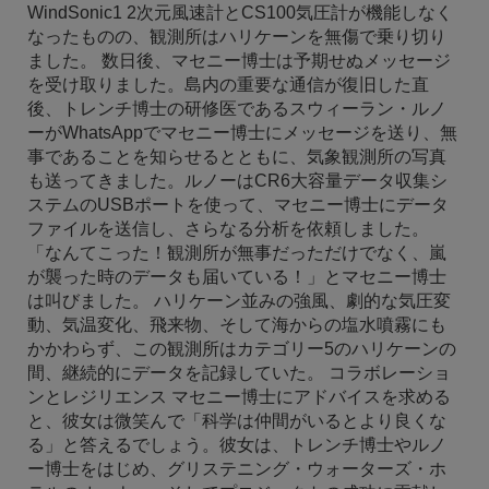
WindSonic1 2次元風速計とCS100気圧計が機能しなく
なったものの、観測所はハリケーンを無傷で乗り切り
ました。 数日後、マセニー博士は予期せぬメッセージ
を受け取りました。島内の重要な通信が復旧した直
後、トレンチ博士の研修医であるスウィーラン・ルノ
ーがWhatsAppでマセニー博士にメッセージを送り、無
事であることを知らせるとともに、気象観測所の写真
も送ってきました。ルノーはCR6大容量データ収集シ
ステムのUSBポートを使って、マセニー博士にデータ
ファイルを送信し、さらなる分析を依頼しました。
「なんてこった！観測所が無事だっただけでなく、嵐
が襲った時のデータも届いている！」とマセニー博士
は叫びました。 ハリケーン並みの強風、劇的な気圧変
動、気温変化、飛来物、そして海からの塩水噴霧にも
かかわらず、この観測所はカテゴリー5のハリケーンの
間、継続的にデータを記録していた。 コラボレーショ
ンとレジリエンス マセニー博士にアドバイスを求める
と、彼女は微笑んで「科学は仲間がいるとより良くな
る」と答えるでしょう。彼女は、トレンチ博士やルノ
ー博士をはじめ、グリステニング・ウォーターズ・ホ