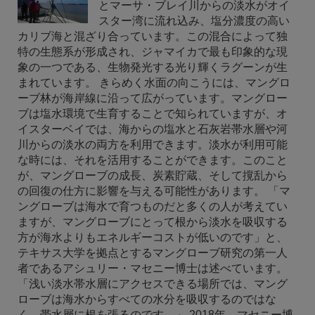
とマーサ・ブレイ川からの淡水がオイ
スター湾に流れ込み、塩分濃度の高い
カリブ海と混ざり合っています。この混合によって独
特の生態系が形成され、ジャマイカで最も印象的な現
象の一つである、生物発光する光り輝くラグーンが生
まれています。 きらめく水面の向こうには、マングロ
ーブ林が海岸線に沿って広がっています。マングロー
ブは塩水環境で生育することで知られていますが、オ
イスターベイでは、海からの塩水と石灰岩帯水層や河
川からの淡水の両方を利用できます。淡水が利用可能
な時には、それを活用することができます。このこと
が、マングローブの成長、炭素貯蔵、そして撹乱から
の回復の仕方に影響を与える可能性があります。 「マ
ングローブは海水で育つものだと多くの人が考えてい
ますが、マングローブにとって根から淡水を吸収する
方が海水よりもエネルギーコストが低いのです」と、
テキサス大学を拠点とするマングローブ研究の第一人
者であるアシュリー・マセニー博士は述べています。
「浅い淡水帯水層にアクセスできる場所では、マング
ローブは海水からすべての水分を吸収するのではな
く、帯水層に根を張るのです。」 2018年、マセニー博