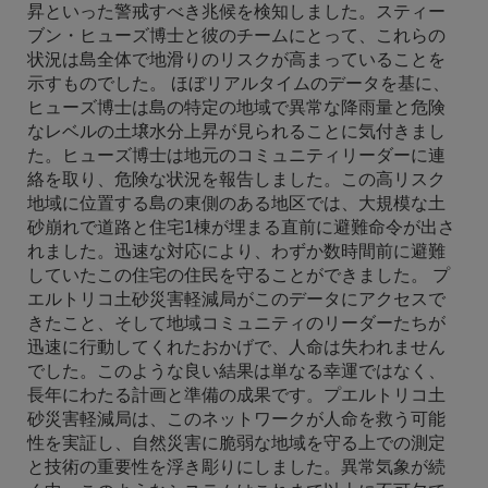
昇といった警戒すべき兆候を検知しました。スティー
ブン・ヒューズ博士と彼のチームにとって、これらの
状況は島全体で地滑りのリスクが高まっていることを
示すものでした。 ほぼリアルタイムのデータを基に、
ヒューズ博士は島の特定の地域で異常な降雨量と危険
なレベルの土壌水分上昇が見られることに気付きまし
た。ヒューズ博士は地元のコミュニティリーダーに連
絡を取り、危険な状況を報告しました。この高リスク
地域に位置する島の東側のある地区では、大規模な土
砂崩れで道路と住宅1棟が埋まる直前に避難命令が出さ
れました。迅速な対応により、わずか数時間前に避難
していたこの住宅の住民を守ることができました。 プ
エルトリコ土砂災害軽減局がこのデータにアクセスで
きたこと、そして地域コミュニティのリーダーたちが
迅速に行動してくれたおかげで、人命は失われません
でした。このような良い結果は単なる幸運ではなく、
長年にわたる計画と準備の成果です。プエルトリコ土
砂災害軽減局は、このネットワークが人命を救う可能
性を実証し、自然災害に脆弱な地域を守る上での測定
と技術の重要性を浮き彫りにしました。異常気象が続