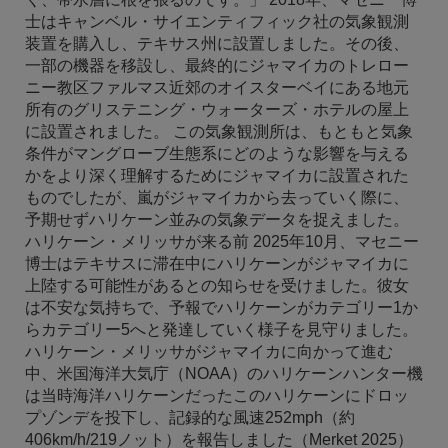
士はキャンベル・サイエンティフィック社の気象観測
装置を購入し、テキサス州に設置しました。その後、
一部の機器を移設し、最終的にジャマイカのトレロー
ニー教区ファルマス近郊のオイスターベイにある地元
所有のグリステニング・ウォーターズ・ホテルの屋上
に設置されました。 この気象観測所は、もともと気象
条件がマングローブ生態系にどのような影響を与える
かをより深く理解するためにジャマイカに設置された
ものでしたが、嵐がジャマイカから去っていく際に、
予期せずハリケーン並みの気象データを捉えました。
ハリケーン・メリッサが来る前 2025年10月、マセニー
博士はテキサスに滞在中にハリケーンがジャマイカに
上陸する可能性があるとの知らせを受けました。彼女
は不安な気持ちで、予報でハリケーンがカテゴリー1か
らカテゴリー5へと発達していく様子を見守りました。
ハリケーン・メリッサがジャマイカに向かって進む
中、米国海洋大気庁（NOAA）のハリケーンハンター機
は当時海洋ハリケーンだったこのハリケーンにドロッ
プゾンデを投下し、記録的な風速252mph（約
406km/h/219ノット）を報告しました（Merket 2025）