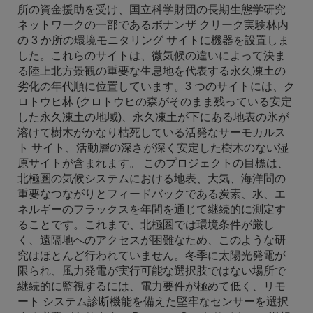
所の資金援助を受け、国立科学財団の長期生態学研究
ネットワークの一部であるボナンザ クリーク実験林内
の 3 か所の環境モニタリング サイトに機器を設置しま
した。これらのサイトは、微気候の違いによって決ま
る陸上北方景観の重要な生息地を代表する永久凍土の
劣化の年代順に位置しています。3 つのサイトには、ク
ロトウヒ林 (クロトウヒの森がそのまま残っている安定
した永久凍土の地域)、永久凍土が下にある地表の氷が
溶けて樹木がかなり枯死している活発なサーモカルス
ト サイト、活動層の深さが深く安定した樹木のない湿
原サイトが含まれます。 このプロジェクトの目標は、
北極圏の気候システムにおける地表、大気、海洋間の
重要なつながりとフィードバックである炭素、水、エ
ネルギーのフラックスを年間を通じて継続的に測定す
ることです。これまで、北極圏では環境条件が厳し
く、遠隔地へのアクセスが困難なため、このような研
究はほとんど行われていません。冬季に太陽光発電が
限られ、風力発電が実行可能な選択肢ではない場所で
継続的に監視するには、電力要件が極めて低く、リモ
ート システム診断機能を備えた堅牢なセンサーを選択