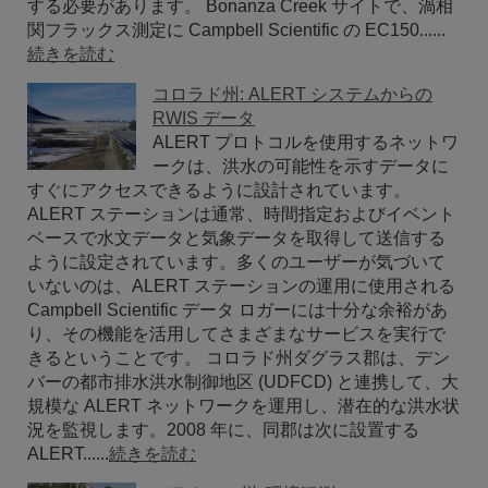
する必要があります。 Bonanza Creek サイトで、渦相
関フラックス測定に Campbell Scientific の EC150......
続きを読む
コロラド州: ALERT システムからの
RWIS データ
ALERT プロトコルを使用するネットワ
ークは、洪水の可能性を示すデータに
すぐにアクセスできるように設計されています。
ALERT ステーションは通常、時間指定およびイベント
ベースで水文データと気象データを取得して送信する
ように設定されています。多くのユーザーが気づいて
いないのは、ALERT ステーションの運用に使用される
Campbell Scientific データ ロガーには十分な余裕があ
り、その機能を活用してさまざまなサービスを実行で
きるということです。 コロラド州ダグラス郡は、デン
バーの都市排水洪水制御地区 (UDFCD) と連携して、大
規模な ALERT ネットワークを運用し、潜在的な洪水状
況を監視します。2008 年に、同郡は次に設置する
ALERT......
続きを読む