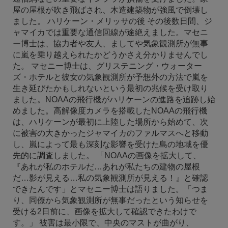
屋の屋根が吹き飛ばされ、木造建築物が強風で倒壊し
ました。 ハリケーン・メリッサの後 その後数日間、ジ
ャマイカでは重要な通信回線が途絶えました。マセニ
ー博士は、協力者や友人、ましてや気象観測所が無事
に嵐を乗り越えられたかどうかさえ分かりませんでし
た。 マセニー博士は、グリステニング・ウォーター
ズ・ホテルと彼女の気象観測所が予想外の方法で嵐を
生き延びたかもしれないという最初の兆候を受け取り
ました。NOAAの飛行機がハリケーンの進路を追跡し始
めました。高解像度カメラを搭載したNOAAの飛行機
は、ハリケーンが最初に上陸した場所から始めて、次
に被害の大きかったジャマイカのファルマスへと移動
し、嵐によって最も深刻な影響を受けた島の地域を優
先的に調査しました。 「NOAAの画像を拡大して、
『あれが私のホテルだ…あれが私たちの建物の屋根
だ…影が見える…私の気象観測所が見える！』と確認
できたんです」とマセニー博士は語りました。「つま
り、同僚から気象観測所が無事だったという知らせを
受ける2日前に、画像を拡大して確認できたわけで
す。」 被害は最小限で、中央のマストが曲がり、