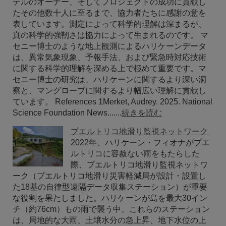
テルのオーナー、そしてプロジェクトの成功に貢献し
たその他数十人に至るまで、協力者たちに感謝の意を
表しています。測定によって科学的理解は深まるが、
真の科学的強靭さは協力によって生まれるのです。 マ
セニー博士のような地上観測によるハリケーンデータ
は、異常気象現象、予報手法、および緊急時対応技術
に関する科学的理解を深める上で極めて重要です。マ
セニー博士の研究は、ハリケーンに関するより深い洞
察と、マングローブに関するより幅広い理解に貢献し
ています。 References 1Merket, Audrey. 2025. National
Science Foundation News.......
続きを読む
プエルトリコ地滑り監視ネットワーク
2022年、ハリケーン・フィオナがプエ
ルトリコに容赦ない雨をもたらした
際、プエルトリコ地滑り監視ネットワ
ーク（プエルトリコ地滑り災害軽減局が設計・設置し
た18基の自律型遠隔データ収集ステーション）が重要
な役割を果たしました。ハリケーンが島を最大30イン
チ（約76cm）もの雨で襲う中、これらのステーション
は、局地的な大雨、土壌水分の急上昇、地下水位の上