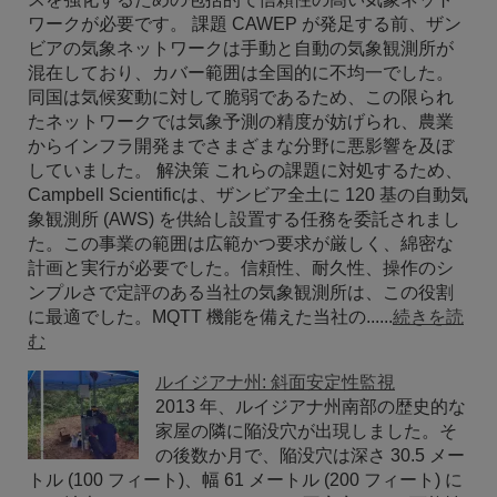
ワークが必要です。 課題 CAWEP が発足する前、ザン
ビアの気象ネットワークは手動と自動の気象観測所が
混在しており、カバー範囲は全国的に不均一でした。
同国は気候変動に対して脆弱であるため、この限られ
たネットワークでは気象予測の精度が妨げられ、農業
からインフラ開発までさまざまな分野に悪影響を及ぼ
していました。 解決策 これらの課題に対処するため、
Campbell Scientificは、ザンビア全土に 120 基の自動気
象観測所 (AWS) を供給し設置する任務を委託されまし
た。この事業の範囲は広範かつ要求が厳しく、綿密な
計画と実行が必要でした。信頼性、耐久性、操作のシ
ンプルさで定評のある当社の気象観測所は、この役割
に最適でした。MQTT 機能を備えた当社の......
続きを読
む
ルイジアナ州: 斜面安定性監視
2013 年、ルイジアナ州南部の歴史的な
家屋の隣に陥没穴が出現しました。そ
の後数か月で、陥没穴は深さ 30.5 メー
トル (100 フィート)、幅 61 メートル (200 フィート) に