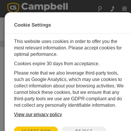
Togg
navi
TE525-L
Cookie Settings
6インチオリフィス付雨量計
This website uses cookies in order to offer you the
雨量計
/ TE525-L
most relevant information. Please accept cookies for
optimal performance.
Cookies expire 30 days from acceptance.
Please note that we also leverage third-party tools,
such as Google Analytics, which may use cookies to
collect information about your browsing activities. We
cannot block these cookies, but we ensure that any
third-party tools we use are GDPR-compliant and do
not collect any personally identifiable information.
View our privacy policy
REJECT