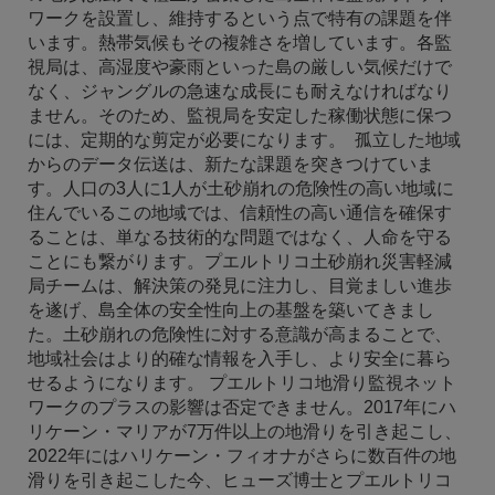
ワークを設置し、維持するという点で特有の課題を伴
います。熱帯気候もその複雑さを増しています。各監
視局は、高湿度や豪雨といった島の厳しい気候だけで
なく、ジャングルの急速な成長にも耐えなければなり
ません。そのため、監視局を安定した稼働状態に保つ
には、定期的な剪定が必要になります。 孤立した地域
からのデータ伝送は、新たな課題を突きつけていま
す。人口の3人に1人が土砂崩れの危険性の高い地域に
住んでいるこの地域では、信頼性の高い通信を確保す
ることは、単なる技術的な問題ではなく、人命を守る
ことにも繋がります。プエルトリコ土砂崩れ災害軽減
局チームは、解決策の発見に注力し、目覚ましい進歩
を遂げ、島全体の安全性向上の基盤を築いてきまし
た。土砂崩れの危険性に対する意識が高まることで、
地域社会はより的確な情報を入手し、より安全に暮ら
せるようになります。 プエルトリコ地滑り監視ネット
ワークのプラスの影響は否定できません。2017年にハ
リケーン・マリアが7万件以上の地滑りを引き起こし、
2022年にはハリケーン・フィオナがさらに数百件の地
滑りを引き起こした今、ヒューズ博士とプエルトリコ