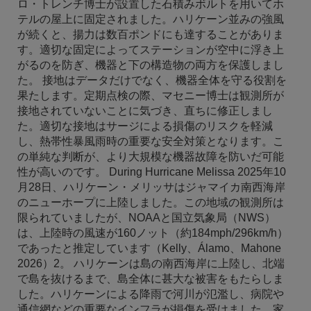
ロ・トレンチ博士が設置した石積みボルトを用いてホ
テルの屋上に固定されました。ハリケーン並みの強風
が続くと、揚力は数百ポンドにも達することがありま
す。適切な固定によってステーションが空中に浮き上
がるのを防ぎ、機器と下の構造物の両方を保護しまし
た。 接地はデータだけでなく、機器全体を守る役割を
果たします。定期点検の際、マセニー博士は観測所が
接地されていないことに気づき、直ちに修正しまし
た。適切な接地はサージによる損傷のリスクを軽減
し、熱帯性暴風雨時の重要な安全対策となります。こ
の単純な判断が、より大規模な機器故障を防いだ可能
性が高いのです。 During Hurricane Melissa 2025年10
月28日、ハリケーン・メリッサはジャマイカ南西海岸
のニューホープに上陸しました。この地域の観測所は
限られていましたが、NOAAと国立気象局（NWS）
は、上陸時の風速が160ノット（約184mph/296km/h）
であったと推定しています（Kelly、Álamo、Mahone
2026）2。 ハリケーンは島の南西海岸に上陸し、北端
で島を抜けるまで、島全体に甚大な被害をもたらしま
した。ハリケーンによる降雨で河川が氾濫し、病院や
通信網などの重要なインフラが損傷を受けました。家