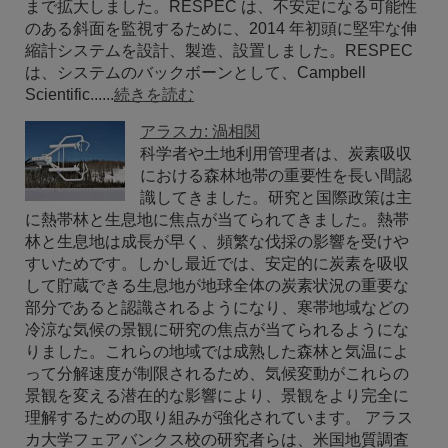
まで拡大しました。RESPEC は、不安定になる可能性
のある斜面を監視するために、2014 年初頭に堅牢な伸
縮計システムを設計、製造、設置しました。RESPEC
は、システムのバックボーンとして、Campbell
Scientific......
続きを読む
アラスカ: 渦相関
科学者や土地利用管理者は、炭素吸収
における森林地帯の重要性を長い間認
識してきました。研究と国際政策は主
に熱帯林と生息地に焦点が当てられてきました。熱帯
林と生息地は成長が早く、頻繁な伐採の影響を受けや
すいためです。しかし最近では、安定的に炭素を吸収
して貯蔵できる生息地が地球全体の炭素状況の重要な
部分であると認識されるようになり、寒帯地域などの
冷涼な気候の景観に研究の焦点が当てられるようにな
りました。これらの地域では成熟した森林と気温によ
って分解速度が制限されるため、気候変動がこれらの
景観を変える潜在的な影響により、景観をより完全に
理解するための取り組みが強化されています。 アラス
カ大学フェアバンクス校の研究者らは、米国地質調査