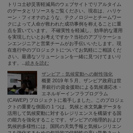
トリコ土砂災害軽減局のウェブサイトでリアルタイム
のデータとリソースをご覧ください。現在は、ハリケ
ーン・フィオナのような、テクノロジーとチームワー
クによって人命が救われた成功事例を称えることに重
点を置いています。 不確実性を軽減し、効率的な運用
を実現したいとお考えですか？当社のアプリケーショ
ンエンジニアと営業チームがお手伝いいたします。現
在進行中のプロジェクトについてお気軽にご相談くだ
さい。最適なソリューションを一緒に見つけてまいり
ます。...
続きを読む
ザンビア：気候変動への耐性強化
概要 2019 年 5 月、ザンビア政府は世
界銀行の資金援助による気候適応水・
エネルギーインフラプログラム
(CAWEP) プロジェクトに着手しました。このプロジェ
クトの重要な側面の 1 つは、気候と水文気象データを
活用して気候変動に対するレジリエンスを構築する国
の能力を強化することです。ザンビアの地理的および
気候的多様性には、国民の天気予報と気候レジリエン
スを強化するための包括的で信頼性の高い気象ネット