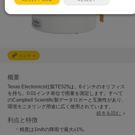
ACCEPT NOW
リンク
概要
Texas Electronics社製TE525は、6インチのオリフィス
を持ち、0.01インチ単位で雨量を測定します。すべて
のCampbell Scientific製データロガーと互換性があり、
環境モニタリング用途に広く使用されています。
続きを読む
利点と特徴
精度は1in/hの降雨で最大±1%。