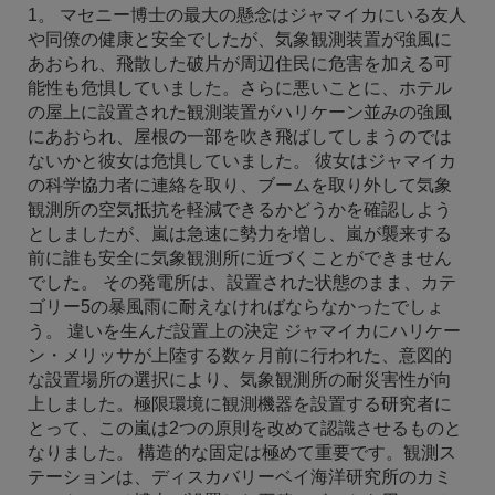
1。 マセニー博士の最大の懸念はジャマイカにいる友人
や同僚の健康と安全でしたが、気象観測装置が強風に
あおられ、飛散した破片が周辺住民に危害を加える可
能性も危惧していました。さらに悪いことに、ホテル
の屋上に設置された観測装置がハリケーン並みの強風
にあおられ、屋根の一部を吹き飛ばしてしまうのでは
ないかと彼女は危惧していました。 彼女はジャマイカ
の科学協力者に連絡を取り、ブームを取り外して気象
観測所の空気抵抗を軽減できるかどうかを確認しよう
としましたが、嵐は急速に勢力を増し、嵐が襲来する
前に誰も安全に気象観測所に近づくことができません
でした。 その発電所は、設置された状態のまま、カテ
ゴリー5の暴風雨に耐えなければならなかったでしょ
う。 違いを生んだ設置上の決定 ジャマイカにハリケー
ン・メリッサが上陸する数ヶ月前に行われた、意図的
な設置場所の選択により、気象観測所の耐災害性が向
上しました。極限環境に観測機器を設置する研究者に
とって、この嵐は2つの原則を改めて認識させるものと
なりました。 構造的な固定は極めて重要です。観測ス
テーションは、ディスカバリーベイ海洋研究所のカミ