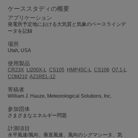
ケーススタディの概要
アプリケーション
発電所予定地における大気質と気象のベースラインデ
ータを記録
場所
Utah, USA
使用製品
CR23X
LI200X-L
CS105
HMP45C-L
CS106
Q7.1-L
COM210
A21REL-12
寄稿者
William J. Hauze, Meteorological Solutions, Inc.
参加団体
さまざまなエネルギー問題
計測項目
水平風速/風向、垂直風速、風向のシグマシータ、気