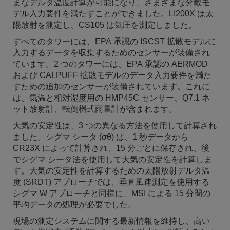
まなデルタ温度計算が可能になり、さまざまな分散モ
デル入力要件を満たすことができました。LI200X は太
陽放射を測定し、CS105 は気圧を測定しました。
すべてのタワーには、EPA 承認の ISCST 拡散モデルに
入力するデータを収集するためのセンサーが装備され
ています。2 つのタワーには、EPA 承認の AERMOD
および CALPUFF 拡散モデルのデータ入力要件を満た
すための追加のセンサーが装備されています。これに
は、気温と相対湿度用の HMP45C センサー、Q7.1 ネ
ット放射計、転倒桝式雨量計が含まれます。
大気の安定性は、3 つの異なる方法を使用して計算され
ました。シグマ シータ (σθ) は、1 秒データから
CR23X によって計算され、15 分ごとに保存され、後
でシグマ シータ法を使用して大気の安定性を計算しま
す。大気の安定性を計算するための太陽放射デルタ温
度 (SRDT) アプローチでは、垂直風速測定を使用する
シグマ W アプローチと同様に、MSI による 15 分間の
平均データの処理が必要でした。
現場の測定システムに関する最新情報を維持し、高い