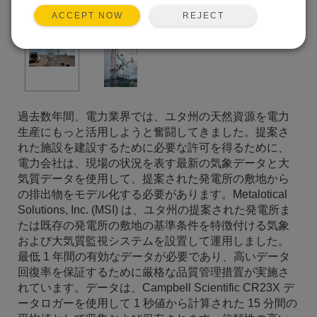
REJECT
ACCEPT NOW
過去数年間、電力業界では、ユタ州の天然資源を電力
生産にもっと活用しようと奮闘してきました。提案さ
れた施設を建設するために必要な許可を得るために、
電力会社は、現場の状況を表す最新の気象データと大
気質データを使用して、提案された発電所の敷地から
の排出物をモデル化する必要があります。Metalotical
Solutions, Inc. (MSI) は、ユタ州の提案された発電所ま
たは既存の発電所の敷地の基準条件を特徴付ける気象
および大気質監視システムを設置して運用しました。
最低 1 年間の有効なデータが必要であり、高いデータ
回復率を保証するために厳格な品質管理措置が実施さ
れています。データは、Campbell Scientific CR23X デ
ータロガーを使用して 1 秒値から計算された 15 分間の