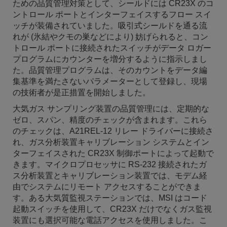
ための品質管理対策として、シールドには CR23X のコ
ントロール ポートとインターフェイスするフロー スイ
ッチが装備されていました。吸引式シールドを通る流
れが (氷結やクモの巣などにより) 妨げられると、コン
トロール ポートに接続されたスイッチがデータ ロガー
プログラムにカウンターを増分するように指示しまし
た。品質管理プログラムは、そのカウントをデータ編
集基準を満たさないパラメーターとして登録し、現場
の技術者が是正措置を開始しました。
大気ガス サンプリング装置の品質管理には、定期的な
ゼロ、スパン、精度のチェックが含まれます。これら
のチェックは、A21REL-12 リレー ドライバーに接続さ
れ、ガス分析装置キャリブレーション システムとイン
ターフェイスされた CR23X 制御ポートによって起動で
きます。マイクロプロセッサに RS-232 接続されたガ
ス分析装置とキャリブレーション装置では、モデム経
由でシステムにリモート アクセスすることができま
す。ある大気質監視ステーションでは、MSI はコード
起動スイッチを使用して、CR23X だけでなくガス監視
装置にも選択可能な電話アクセスを使用しました。こ