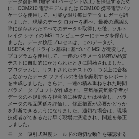
データ復旧率 (通常 98 パーセント以上) を保証するため
に、COM210 電話モデムまたは COM100 携帯電話パッ
ケージを使用して、可能な限り毎日データ ロガーを調
べました。現場のデータ ロガーを調べ、最後の通話以
降に保存されたすべてのデータを取得した後、ソルト
レイク シティの MSI コンピューターにデータを保存し
ました。データ検証プロセスは、このデータが、
USEPA ガイドライン基準に基づいて MSI が開発した
プログラムを使用して、一連のパラメータ固有の品質
テストに自動的にかけられたときに開始されました。
プログラムは、リストされたテストの 1 つ以上に合格
しなかったデータ ファイルの各値を識別するレポート
を生成しました。さらに、一連の積み重ねられた時間
パラメータ プロットが作成され、空気品質気象学者が
データの不規則性を視覚的に検査または検索し、パラ
メータの相互関係を評価し、修正措置が必要かどうか
を判断できるようになりました。適切な場合は、現場
技術者ができるだけ早く現場に派遣され、問題を修正
しました。
モーター吸引式温度シールドの適切な動作を確認する