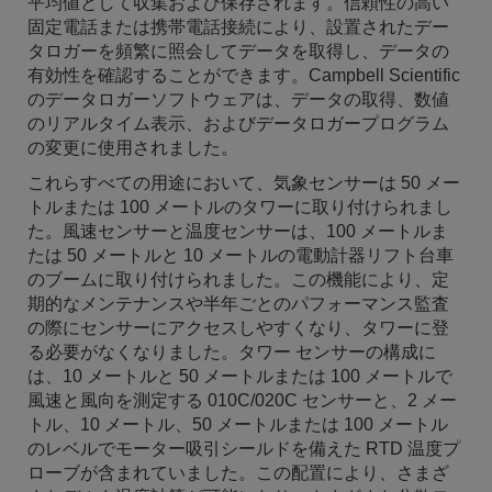
平均値として収集および保存されます。信頼性の高い
固定電話または携帯電話接続により、設置されたデー
タロガーを頻繁に照会してデータを取得し、データの
有効性を確認することができます。Campbell Scientific
のデータロガーソフトウェアは、データの取得、数値
のリアルタイム表示、およびデータロガープログラム
の変更に使用されました。
これらすべての用途において、気象センサーは 50 メー
トルまたは 100 メートルのタワーに取り付けられまし
た。風速センサーと温度センサーは、100 メートルま
たは 50 メートルと 10 メートルの電動計器リフト台車
のブームに取り付けられました。この機能により、定
期的なメンテナンスや半年ごとのパフォーマンス監査
の際にセンサーにアクセスしやすくなり、タワーに登
る必要がなくなりました。タワー センサーの構成に
は、10 メートルと 50 メートルまたは 100 メートルで
風速と風向を測定する 010C/020C センサーと、2 メー
トル、10 メートル、50 メートルまたは 100 メートル
のレベルでモーター吸引シールドを備えた RTD 温度プ
ローブが含まれていました。この配置により、さまざ