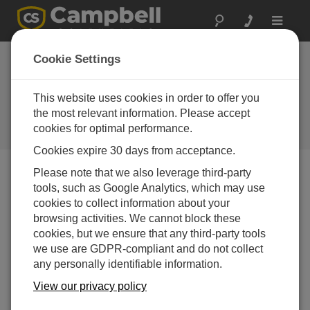
Toggle
navigat
ユタ州のエネルギー
Cookie Settings
産業: 大気質と気象監
視
This website uses cookies in order to offer you
the most relevant information. Please accept
提案された発電所の立地場所の調
cookies for optimal performance.
査におけるCR23Xの積分
Cookies expire 30 days from acceptance.
Please note that we also leverage third-party
tools, such as Google Analytics, which may use
cookies to collect information about your
browsing activities. We cannot block these
cookies, but we ensure that any third-party tools
we use are GDPR-compliant and do not collect
any personally identifiable information.
View our privacy policy