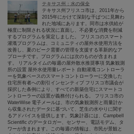
テキサス州：水の保全
テキサス州フリスコ市は、2011年から
2015年にかけて深刻な干ばつに見舞わ
れた地域にあります。同市は水供給が
極度に制限される状況に直面し、不必要な消費を削減
するプログラムを策定しました。 フリスコのスマート
灌漑プログラムは、コミュニティの屋外水使用方法を
改善し、夏のピーク需要の管理を支援する革新的なア
プローチです。プログラムには次のものが含まれま
す。 リアルタイムの毎週の屋外散水推奨事項 気象観測
所の設置 屋外水使用量レポート 自動灌漑コントローラ
ーを気象ベースのスマートコントローラーに交換した
住宅所有者への割引インセンティブ フリスコ市議会が
採択した条例により、すべての新築住宅にスマートコ
ントローラーの設置が義務付けられる。 フリスコ市の
WaterWise 電子メールは、市の気象観測所と雨量計か
ら収集されたデータに基づいて、芝生の水やりに関す
るアドバイスを提供します。気象計器には、Campbell
Scientific のデータロガー、センサー、電話モデム、タ
ワーが含まれます。この毎週の情報は、市民が景観と