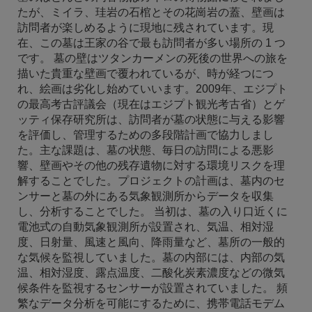
たが、ミイラ、珪岩の石棺とその花崗岩の蓋、壁画は
訪問者が楽しめるように現地に残されています。現
在、この墓は王家の谷で最も訪問者が多い場所の 1 つ
です。 墓の壁はツタンカーメンの死後の世界への旅を
描いた貴重な壁画で覆われているが、時が経つにつ
れ、絵画は劣化し始めていいます。2009年、エジプト
の最高考古評議会（現在はエジプト観光考古省）とゲ
ッティ保存研究所は、訪問者が墓の状態に与える影響
を評価し、管理するための多段階計画で協力しまし
た。主な課題は、墓の状態、毎日の訪問による悪​​影
響、壁画やその他の残存遺物に対する環境リスクを理
解することでした。プロジェクトの計画は、墓内のセ
ンサーと墓の外にある気象観測所からデータを収集
し、分析することでした。 当初は、墓の入り口近くに
電池式の自動気象観測所が設置され、気温、相対湿
度、日射量、風速と風向、降雨量など、墓所の一般的
な気候を監視していました。墓の内部には、内部の気
温、相対湿度、露点温度、二酸化炭素濃度などの微気
候条件を監視するセンサーが設置されていました。 頻
繁なデータ分析を可能にするために、携帯電話モデム