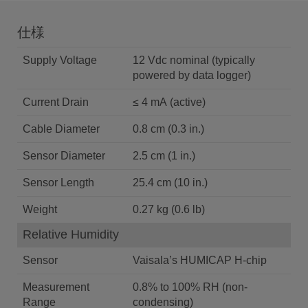
仕様
Supply Voltage
12 Vdc nominal (typically
powered by data logger)
Current Drain
≤ 4 mA (active)
Cable Diameter
0.8 cm (0.3 in.)
Sensor Diameter
2.5 cm (1 in.)
Sensor Length
25.4 cm (10 in.)
Weight
0.27 kg (0.6 lb)
Relative Humidity
Sensor
Vaisala’s HUMICAP H-chip
Measurement
0.8% to 100% RH (non-
Range
condensing)