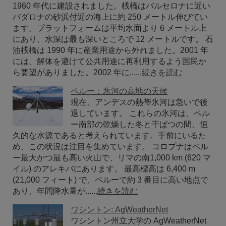
1960 年代に建設されました。桟橋はバルセロナに近い
バダロナの砂浜付近の海上に約 250 メートル伸びてい
ます。プラットフォームは平均水面より 6 メートル上
にあり、水深は最も深いところで 12 メートルです。 石
油桟橋は 1990 年に産業用途から外れました。2001 年
には、解体を避けて公共用途に再利用するよう国民か
ら要望がありました。2002 年に......
続きを読む
ペルー：氷河の高地の天候
現在、アンデスの熱帯氷河は急いで後
退しています。 これらの氷河は、ペル
ー南部の乾燥した冬と干ばつの間、恒
久的な水源であると考えられています。手前にいるた
め、この状況は注目を集めています。 コロプナはペル
ー最大かつ最も高い火山で、リマの南1,000 km (620 マ
イル) のアレキパにあります。 最高標高は 6,400 m
(21,000 フィート) で、ペルーで約 3 番目に高い地点で
あり、年間降水量が......
続きを読む
ワシントン: AgWeatherNet
ワシントン州立大学の AgWeatherNet