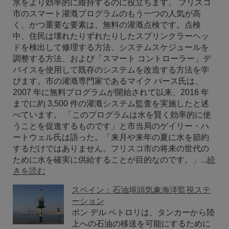
水をより効率的に維持するのに役立ちます。 フリスコ
市のスマート灌漑プログラムのもう一つの人気が高
く、かつ重要な要素は、無料の灌漑点検です。点検
中、住民は壊れたりずれたりしたスプリンクラーヘッ
ドを検出して修理する方法、システムスケジュールを
調整する方法、および「スマート コントローラー」デ
バイスを使用して既存のシステムを改造する方法を学
びます。市の灌漑専門家であるマイク バース氏は、
2007 年に無料プログラムが開始されて以来、2016 年
までに約 3,500 件の灌漑システム監査を実施したと述
べています。 「このプログラムは水を賢く効率的に使
うことを促進するものです」と市当局のゲイリー・ハ
ートウェル氏は語った。「来月や来年の夏に水を節約
するだけではありません。フリスコ市の将来の世代の
ために水を確実に供給することが目的なのです。」...
続
きを読む
スペイン：石油埠頭気象海洋監視ステ
ーション
ポン デル ペトロリは、タンカーから陸
上への石油の移送を可能にするために