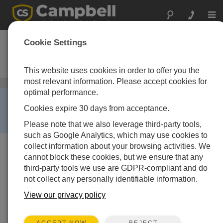
Togg
navi
HMP45C-L
Cookie Settings
Temperature and Relative Humidity
Probe
This website uses cookies in order to offer you the
most relevant information. Please accept cookies for
温湿度センサ
/ HMP45C-L
optimal performance.
RETIRED ›
Cookies expire 30 days from acceptance.
This product is no longer available and has been
replaced by:
EE181-L
.
Please note that we also leverage third-party tools,
such as Google Analytics, which may use cookies to
collect information about your browsing activities. We
cannot block these cookies, but we ensure that any
third-party tools we use are GDPR-compliant and do
not collect any personally identifiable information.
View our privacy policy
REJECT