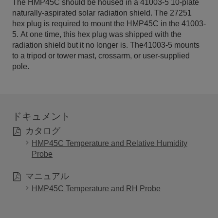
The HMP45C should be housed in a 41003-5 10-plate
naturally-aspirated solar radiation shield. The 27251
hex plug is required to mount the HMP45C in the 41003-
5. At one time, this hex plug was shipped with the
radiation shield but it no longer is. The41003-5 mounts
to a tripod or tower mast, crossarm, or user-supplied
pole.
ドキュメント
カタログ
HMP45C Temperature and Relative Humidity
Probe
マニュアル
HMP45C Temperature and RH Probe