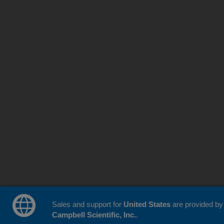
Sales and support for
United States
are provided by
Campbell Scientific, Inc.
.