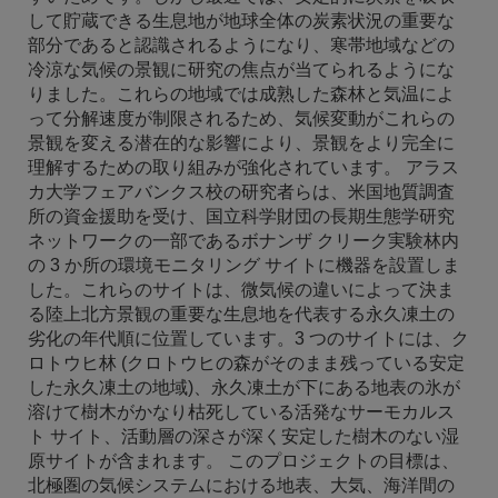
して貯蔵できる生息地が地球全体の炭素状況の重要な
部分であると認識されるようになり、寒帯地域などの
冷涼な気候の景観に研究の焦点が当てられるようにな
りました。これらの地域では成熟した森林と気温によ
って分解速度が制限されるため、気候変動がこれらの
景観を変える潜在的な影響により、景観をより完全に
理解するための取り組みが強化されています。 アラス
カ大学フェアバンクス校の研究者らは、米国地質調査
所の資金援助を受け、国立科学財団の長期生態学研究
ネットワークの一部であるボナンザ クリーク実験林内
の 3 か所の環境モニタリング サイトに機器を設置しま
した。これらのサイトは、微気候の違いによって決ま
る陸上北方景観の重要な生息地を代表する永久凍土の
劣化の年代順に位置しています。3 つのサイトには、ク
ロトウヒ林 (クロトウヒの森がそのまま残っている安定
した永久凍土の地域)、永久凍土が下にある地表の氷が
溶けて樹木がかなり枯死している活発なサーモカルス
ト サイト、活動層の深さが深く安定した樹木のない湿
原サイトが含まれます。 このプロジェクトの目標は、
北極圏の気候システムにおける地表、大気、海洋間の