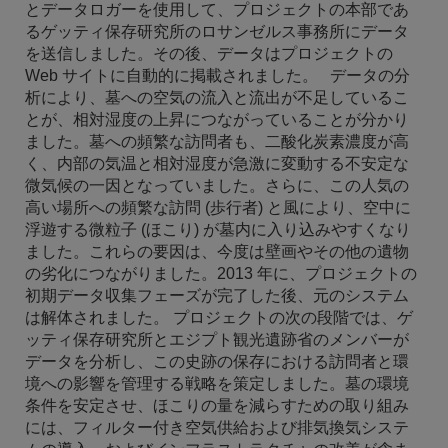
とデータロガーを使用して、プロジェクトの本部であ
るゲッティ保存研究所のロサンゼルス事務所にデータ
を送信しました。その後、データはプロジェクトの
Web サイトに自動的に掲載されました。 データの分
析により、墓への空気の流入と流出が不足しているこ
とが、相対湿度の上昇につながっていることが分かり
ました。墓への頻繁な訪問者も、二酸化炭素濃度が高
く、内部の気温と相対湿度が急激に変動する不安定な
微気候の一因となっていました。さらに、この人気の
高い場所への頻繁な訪問 (歩行者) と風により、空中に
浮遊する微粒子 (ほこり) が墓内に入り込みやすくなり
ました。これらの要因は、今度は壁画やその他の遺物
の劣化につながりました。2013 年に、プロジェクトの
初期データ収集フェーズが完了した後、元のシステム
は解体されました。 プロジェクトの次の段階では、ゲ
ッティ保存研究所とエジプト観光遺跡省のメンバーが
データを分析し、この史跡の保存における訪問者と環
境への影響を管理する戦略を策定しました。墓の環境
条件を安定させ、ほこりの量を減らすための取り組み
には、フィルター付き空気供給および排気換気システ