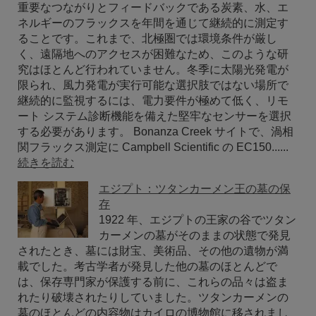
重要なつながりとフィードバックである炭素、水、エ
ネルギーのフラックスを年間を通じて継続的に測定す
ることです。これまで、北極圏では環境条件が厳し
く、遠隔地へのアクセスが困難なため、このような研
究はほとんど行われていません。冬季に太陽光発電が
限られ、風力発電が実行可能な選択肢ではない場所で
継続的に監視するには、電力要件が極めて低く、リモ
ート システム診断機能を備えた堅牢なセンサーを選択
する必要があります。 Bonanza Creek サイトで、渦相
関フラックス測定に Campbell Scientific の EC150......
続きを読む
エジプト：ツタンカーメン王の墓の保
存
1922 年、エジプトの王家の谷でツタン
カーメンの墓がそのままの状態で発見
されたとき、墓には財宝、美術品、その他の遺物が満
載でした。考古学者が発見した他の墓のほとんどで
は、保存専門家が保護する前に、これらの品々は盗ま
れたり破壊されたりしていました。ツタンカーメンの
墓のほとんどの内容物はカイロの博物館に移されまし