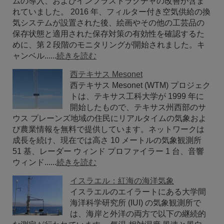
ムの導入、およびインフラストラクチャの改善が含ま
れていました。 2016 年、フィルター付き空気供給の換
気システムが設置された後、絵画やその他の工芸品の
保存状態と適用された保存対策の有効性を確認するた
めに、第 2 段階のモニタリングが開始されました。キ
ャンベル......
続きを読む
西テキサス Mesonet
西テキサス Mesonet (WTM) プロジェク
トは、テキサス工科大学が 1999 年に
開始したもので、テキサス州西部のサ
ウス プレーンズ地域の住民にリアルタイムの気象およ
び農業情報を無料で提供しています。ネットワークは
成長を続け、現在では高さ 10 メートルの気象観測所
51 基、レーダー ウィンド プロファイラー 1 台、音響
ウィンド......
続きを読む
イスラエル：紅海の海洋気象
イスラエルのエイラートにある大学間
海洋科学研究所 (IUI) の気象観測所で
は、海岸と外洋の両方で以下の継続的