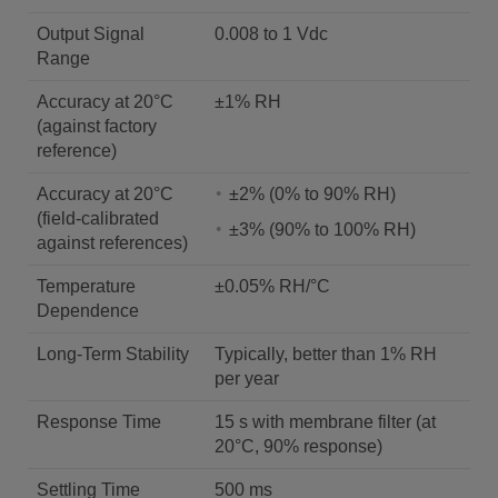
Output Signal
0.008 to 1 Vdc
Range
Accuracy at 20°C
±1% RH
(against factory
reference)
Accuracy at 20°C
±2% (0% to 90% RH)
(field-calibrated
±3% (90% to 100% RH)
against references)
Temperature
±0.05% RH/°C
Dependence
Long-Term Stability
Typically, better than 1% RH
per year
Response Time
15 s with membrane filter (at
20°C, 90% response)
Settling Time
500 ms