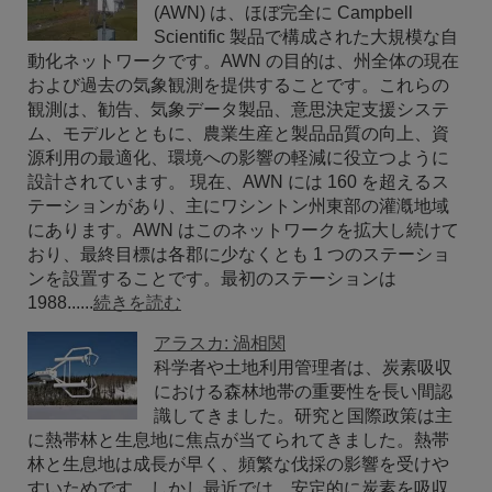
(AWN) は、ほぼ完全に Campbell
Scientific 製品で構成された大規模な自
動化ネットワークです。AWN の目的は、州全体の現在
および過去の気象観測を提供することです。これらの
観測は、勧告、気象データ製品、意思決定支援システ
ム、モデルとともに、農業生産と製品品質の向上、資
源利用の最適化、環境への影響の軽減に役立つように
設計されています。 現在、AWN には 160 を超えるス
テーションがあり、主にワシントン州東部の灌漑地域
にあります。AWN はこのネットワークを拡大し続けて
おり、最終目標は各郡に少なくとも 1 つのステーショ
ンを設置することです。最初のステーションは
1988......
続きを読む
アラスカ: 渦相関
科学者や土地利用管理者は、炭素吸収
における森林地帯の重要性を長い間認
識してきました。研究と国際政策は主
に熱帯林と生息地に焦点が当てられてきました。熱帯
林と生息地は成長が早く、頻繁な伐採の影響を受けや
すいためです。しかし最近では、安定的に炭素を吸収