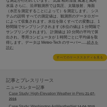
な測定が行われています。 気温 相対湿度 風速と風向
水温 さらに、沿岸観測所では気圧、太陽放射、海面
（水圧を測定することによって）を測定します。 シス
テムの説明 すべての測定値は、観測所のデータロガー
によって収集されます。水位を除くすべての変数は、1
秒間隔でサンプリングされます (水位の値は 1 分間隔で
サンプリングされます)。 計測値は 10 分間の平均で算
出され、専用コンピュータが 1 時間ごとに平均値を取
得します。データは Meteo-Tech のサーバー......
続きを
読む
すべてのケーススタディを見る
記事とプレスリリース
ニュースレター記事
Case Study: High-Elevation Weather in Peru
21-07-
2016
Case Study: Washington AgWeatherNet
14-04-2015