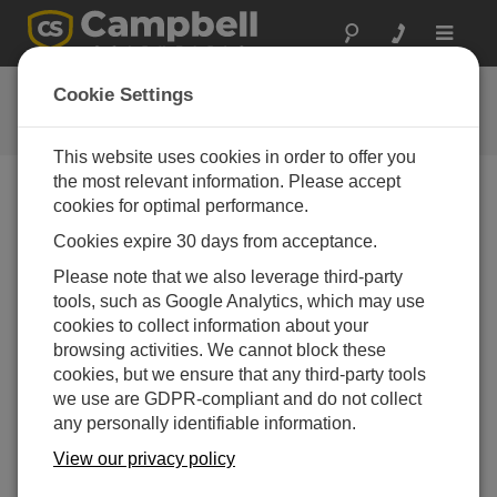
Toggle
navigat
データ回収のチュートリアル
Cookie Settings
This website uses cookies in order to offer you
the most relevant information. Please accept
cookies for optimal performance.
Table of Contents
Cookies expire 30 days from acceptance.
Collect Data
Please note that we also leverage third-party
tools, such as Google Analytics, which may use
cookies to collect information about your
browsing activities. We cannot block these
cookies, but we ensure that any third-party tools
we use are GDPR-compliant and do not collect
any personally identifiable information.
View our privacy policy