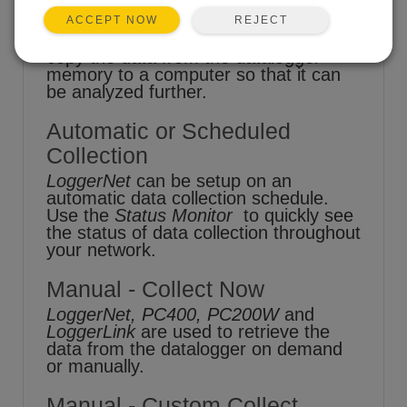
REJECT
ACCEPT NOW
One of the goals of datalogging is to
copy the data from the datalogger
memory to a computer so that it can
be analyzed further.
Automatic or Scheduled
Collection
LoggerNet
can be setup on an
automatic data collection schedule.
Use the
Status Monitor
to quickly see
the status of data collection throughout
your network.
Manual - Collect Now
LoggerNet, PC400, PC200W
and
LoggerLink
are used to retrieve the
data from the datalogger on demand
or manually.
Manual - Custom Collect