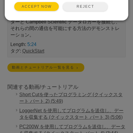
REJECT
ACCEPT NOW
Campbell Scientific システムをすぐに起動して実行
するための 4 部構成シリーズの第 1 部。コンピュー
ターと Campbell Scientific データロガーを接続し、
それらの間の通信を可能にする方法のデモンストレ
ーション。
Length:
5:24
タグ:
QuickStart
動画とチュートリアル一覧を見る
関連する動画/チュートリアル
Short Cutを使ったプログラミング (クイックスタ
ート パート 2) (5:49)
LoggerNet を使用してプログラムを送信し、デー
タを収集する (クイックスタート パート 3) (5:06)
PC200W を使用してプログラムを送信し、データ