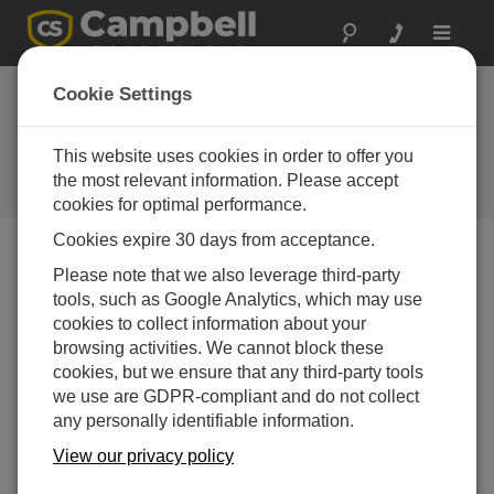
Toggle
navigat
概要とソフトウェアのセットア
Cookie Settings
ップ (クイックスタート パート
1)
This website uses cookies in order to offer you
the most relevant information. Please accept
デバイスの接続とソフトウェアの設定
cookies for optimal performance.
Cookies expire 30 days from acceptance.
Please note that we also leverage third-party
tools, such as Google Analytics, which may use
cookies to collect information about your
browsing activities. We cannot block these
cookies, but we ensure that any third-party tools
we use are GDPR-compliant and do not collect
any personally identifiable information.
View our privacy policy