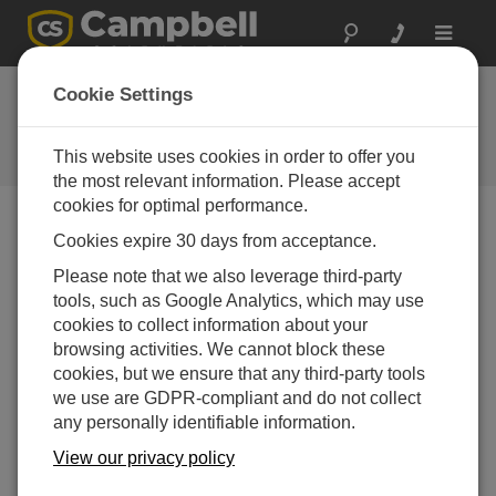
Toggle
navigat
CRS451/CRS456 センサ | バッ
Cookie Settings
テリ交換
This website uses cookies in order to offer you
水位センサのバッテリ交換
the most relevant information. Please accept
cookies for optimal performance.
Cookies expire 30 days from acceptance.
Please note that we also leverage third-party
tools, such as Google Analytics, which may use
cookies to collect information about your
browsing activities. We cannot block these
cookies, but we ensure that any third-party tools
we use are GDPR-compliant and do not collect
any personally identifiable information.
View our privacy policy
CRS451/CRS456 水位センサのバッテリを交換する