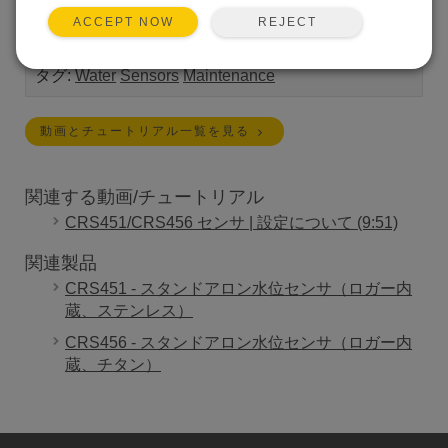
手順を説明します。
REJECT
ACCEPT NOW
Length:
2:59
タグ:
Water
Sensors
Maintenance
動画とチュートリアル一覧を見る
関連する動画/チュートリアル
CRS451/CRS456 センサ | 設定について (9:51)
関連製品
CRS451 - スタンドアロン水位センサ（ロガー内
蔵、ステンレス）
CRS456 - スタンドアロン水位センサ（ロガー内
蔵、チタン）