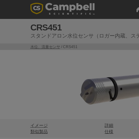
CRS451
スタンドアロン水位センサ（ロガー内蔵、ス
水位、流量センサ
/ CRS451
イメージ
詳細
類似製品
仕様