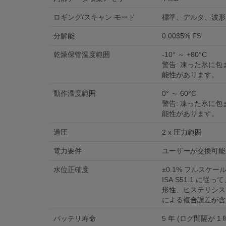
ロギング/スキャン モード
標準、デルタ、波形
分解能
0.0035% FS
乾燥保管温度範囲
-10° ～ +80°C
警告: 凍った氷に
能性があります。
動作温度範囲
0° ～ 60°C
警告: 凍った氷に
能性があります。
過圧
2 x 圧力範囲
電力要件
ユーザーが交換可能
水位正確度
±0.1% フルスケール
ISA S51.1 に
形性、ヒステリシス
による複合誤差が含
バッテリ寿命
5 年 (ログ間隔が 1