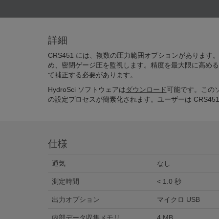
詳細
CRS451 には、複数の圧力範囲オプションがあります。
め、密閉ゲージ圧を監視します。精度を最大限に高める
て補正する必要があります。
HydroSci ソフトウェアは
ダウンロード
可能です。このソ
の設定プロセスが簡素化されます。ユーザーは CRS45
仕様
通気
なし
測定時間
< 1.0 秒
出力オプション
マイクロ USB
内部データ収集メモリ
4 MB