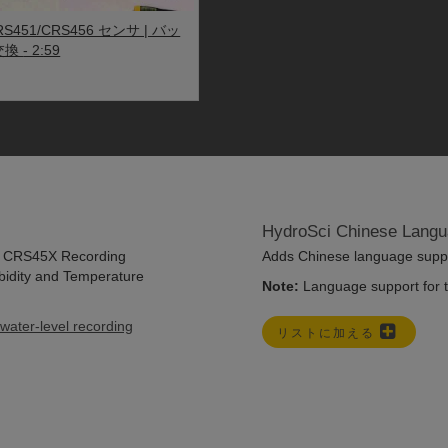
RS451/CRS456 センサ | バッ
交換
- 2:59
HydroSci Chinese Langu
he CRS45X Recording
Adds Chinese language suppor
idity and Temperature
Note:
Language support for th
water-level recording
リストに加える