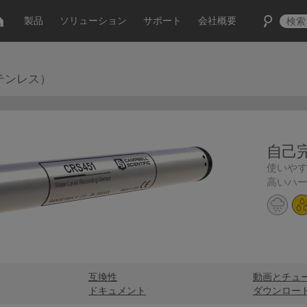
製品
ソリューション
サポート
会社概要
テンレス）
自己
使いや
高いハ
互換性
動画とチュ
ドキュメント
ダウンロー