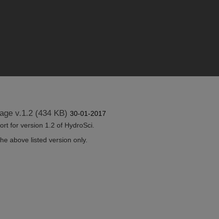
age v.1.2 (434 KB)
30-01-2017
t for version 1.2 of HydroSci.
e above listed version only.