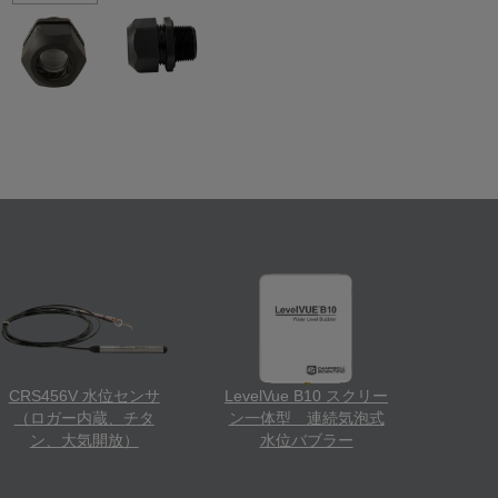
CRS456V 水位センサ
LevelVue B10 スクリー
（ロガー内蔵、チタ
ン一体型 連続気泡式
ン、大気開放）
水位バブラー