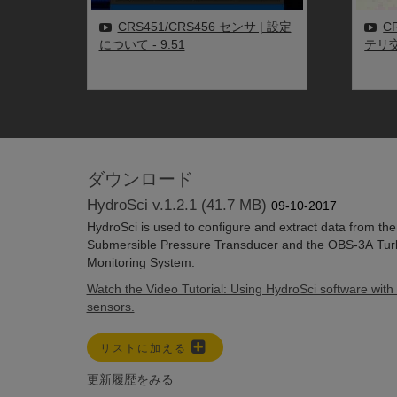
CRS451/CRS456 センサ | 設定
C
について
- 9:51
テリ
ダウンロード
HydroSci v.1.2.1 (41.7 MB)
09-10-2017
HydroSci is used to configure and extract data from t
Submersible Pressure Transducer and the OBS-3A Turb
Monitoring System.
Watch the Video Tutorial: Using HydroSci software with 
sensors.
リストに加える
更新履歴をみる