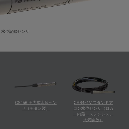
51 水位記録センサ
CS456 圧力式水位セン
CRS451V スタンドア
サ（チタン製）
ロン水位センサ（ロガ
ー内蔵、ステンレス、
大気開放）