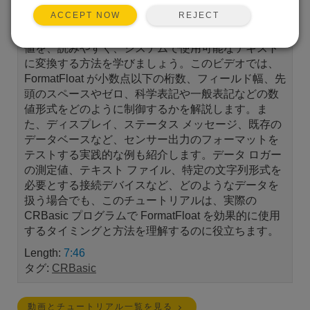
REJECT
ACCEPT NOW
CRBasic の FormatFloat を使用して、生の数値測定
値を、読みやすく、システムで使用可能なテキスト
に変換する方法を学びましょう。このビデオでは、
FormatFloat が小数点以下の桁数、フィールド幅、先
頭のスペースやゼロ、科学表記や一般表記などの数
値形式をどのように制御するかを解説します。ま
た、ディスプレイ、ステータス メッセージ、既存の
データベースなど、センサー出力のフォーマットを
テストする実践的な例も紹介します。データ ロガー
の測定値、テキスト ファイル、特定の文字列形式を
必要とする接続デバイスなど、どのようなデータを
扱う場合でも、このチュートリアルは、実際の
CRBasic プログラムで FormatFloat を効果的に使用
するタイミングと方法を理解するのに役立ちます。
Length:
7:46
タグ:
CRBasic
動画とチュートリアル一覧を見る