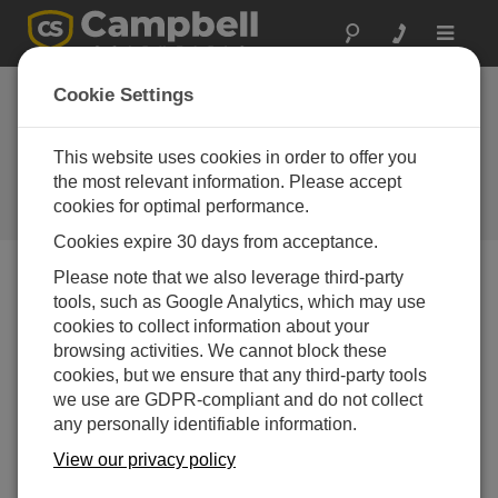
Toggle
navigat
CRBasic でカスタムデータ出力
Cookie Settings
を作成する: FormatFloat を使用
した数値の書式設定
This website uses cookies in order to offer you
the most relevant information. Please accept
FormatFloat命令を使用してカスタム出力文字列を作
cookies for optimal performance.
成する方法
Cookies expire 30 days from acceptance.
Please note that we also leverage third-party
tools, such as Google Analytics, which may use
cookies to collect information about your
browsing activities. We cannot block these
cookies, but we ensure that any third-party tools
we use are GDPR-compliant and do not collect
any personally identifiable information.
View our privacy policy