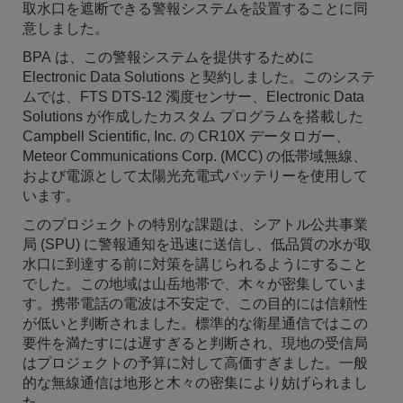
取水口を遮断できる警報システムを設置することに同
意しました。
BPA は、この警報システムを提供するために
Electronic Data Solutions と契約しました。このシステ
ムでは、FTS DTS-12 濁度センサー、Electronic Data
Solutions が作成したカスタム プログラムを搭載した
Campbell Scientific, Inc. の CR10X データロガー、
Meteor Communications Corp. (MCC) の低帯域無線、
および電源として太陽光充電式バッテリーを使用して
います。
このプロジェクトの特別な課題は、シアトル公共事業
局 (SPU) に警報通知を迅速に送信し、低品質の水が取
水口に到達する前に対策を講じられるようにすること
でした。この地域は山岳地帯で、木々が密集していま
す。携帯電話の電波は不安定で、この目的には信頼性
が低いと判断されました。標準的な衛星通信ではこの
要件を満たすには遅すぎると判断され、現地の受信局
はプロジェクトの予算に対して高価すぎました。一般
的な無線通信は地形と木々の密集により妨げられまし
た。