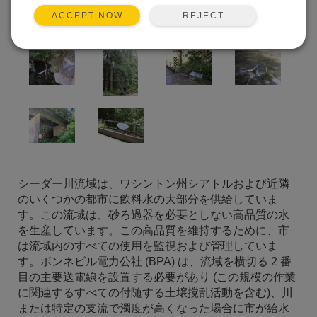
REJECT
ACCEPT NOW
シーダー川流域は、ワシントン州シアトルおよび近隣
のいくつかの都市に飲料水の大部分を供給していま
す。この流域は、砂ろ過器を必要としない高品質の水
を生産しています。この高品質を維持するために、市
は流域内のすべての使用を監視および管理していま
す。ボンネビル電力公社 (BPA) は、流域を横切る 2 番
目の主要送電線を設置する必要があり (この規模の作業
に関連するすべての付随する土壌撹乱活動を含む)、川
または特定の支流で濁度が高くなった場合に市が給水