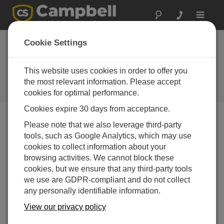
Toggle
navigat
ワシントン州: 流域濁
Cookie Settings
度モニタリング
This website uses cookies in order to offer you
CR10Xは、高濁度条件が都市の高
品質の水に影響を与えないことを
the most relevant information. Please accept
保証します。
cookies for optimal performance.
Cookies expire 30 days from acceptance.
Please note that we also leverage third-party
tools, such as Google Analytics, which may use
cookies to collect information about your
browsing activities. We cannot block these
cookies, but we ensure that any third-party tools
we use are GDPR-compliant and do not collect
any personally identifiable information.
View our privacy policy