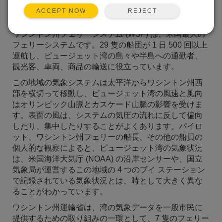
象データを報告し、受信します。
REJECT
ACCEPT NOW
ワシントン州フェリーシステム (WSF) は、米国最大の
フェリーシステムです。29 隻の船団が 1 日 500 回以上
運航し、ピュージェット湾の島々や半島への通勤者、
観光客、車両、商品の輸送に役立っています。
この地域の気象システムは太平洋からワ​​シントン州西
部を横切って移動し、ピュージェット湾の風速と風向
はオリンピック山脈とカスケード山脈の影響を受けま
す。表面の風は、システムの気圧の流れに反して偏向
したり、集中したりすることがよくあります。パイロ
ット、ワシントン州フェリーの船長、その他の船員の
個人的な観察によると、ピュージェット湾の気象状況
は、米国海洋大気庁 (NOAA) の沿岸センサーや、国立
気象局が運営するこの地域の 4 つのブイ ステーション
で記録されている気象状況とは、時として大きく異な
ることがわかっています。
ワシントン州運輸省は、湾の気象データを一般市民に
提供するための取り組みの一環として、7 隻のフェリー