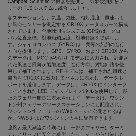
Campbell Scientific の機器を提供し、気象観測所をフェ
リーの FLS システムに統合しました。
各ステーションは、気温、気圧、相対湿度、風速およ
び風向センサーを測定する CR10X データロガーで構成
されています。全地球測位システム (GPS) は、グロー
バル位置座標、対地船舶速度、対地針路を提供しま
す。ジャイロコンパス (GYRO) は、実際の船舶の進行
方向を提供します。GPS、GYRO、および CR10X から
のデータは、MCC-545A RF モデムに入力され、計測さ
れた風速と風向が船舶速度、進行方向、対地針路を使
用して補正されます。RF モデムは、補正された風速と
風向を CR10X に出力してパネルに表示し、データ レ
ポートを送信します。データは、CR10X にインターフ
ェイスされた LED ディスプレイ パネルを使用して、船
上のフェリー船長に表示されます。データは、ワシン
トン州フェリーのワークステーションにも配信され、
ワシントン州フェリーの Web ページに公開されるほ
か、NWS およびワシントン大学に配布できます。
強風と最大潮流の時期には、一部のフェリーはターミ
ナルスリップに安全に着岸したり、そこから出港した