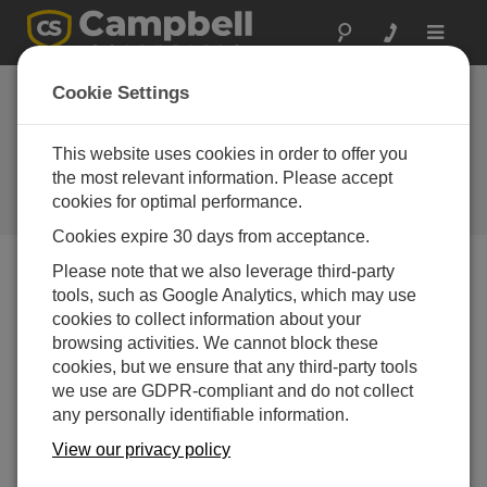
Toggle
navigat
ワシントン：フェリ
Cookie Settings
ー追跡システムに気
象観測所を統合
This website uses cookies in order to offer you
the most relevant information. Please accept
移動式気象観測所が一般市民にデ
cookies for optimal performance.
ータを提供
Cookies expire 30 days from acceptance.
Please note that we also leverage third-party
tools, such as Google Analytics, which may use
cookies to collect information about your
browsing activities. We cannot block these
cookies, but we ensure that any third-party tools
we use are GDPR-compliant and do not collect
any personally identifiable information.
ワシントン州エドモンズを出発してワシントン州キン
View our privacy policy
グストンへ向かうフェリーは、航行中に 15 秒ごとに気