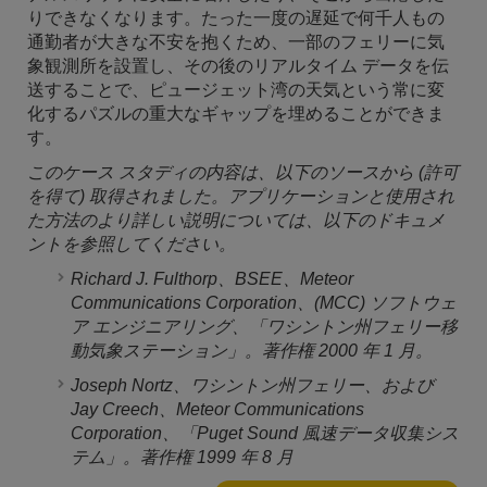
りできなくなります。たった一度の遅延で何千人もの
通勤者が大きな不安を抱くため、一部のフェリーに気
象観測所を設置し、その後のリアルタイム データを伝
送することで、ピュージェット湾の天気という常に変
化するパズルの重大なギャップを埋めることができま
す。
このケース スタディの内容は、以下のソースから (許可
を得て) 取得されました。アプリケーションと使用され
た方法のより詳しい説明については、以下のドキュメ
ントを参照してください。
Richard J. Fulthorp、BSEE、Meteor
Communications Corporation、(MCC) ソフトウェ
ア エンジニアリング、「ワシントン州フェリー移
動気象ステーション」。著作権 2000 年 1 月。
Joseph Nortz、ワシントン州フェリー、および
Jay Creech、Meteor Communications
Corporation、「Puget Sound 風速データ収集シス
テム」。著作権 1999 年 8 月