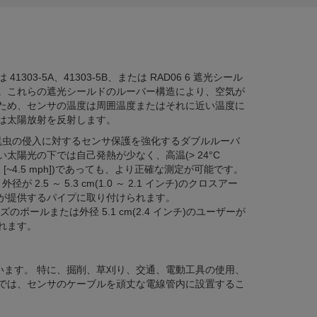
1303-5A、41303-5B、または RAD06 6 遮光シール
。これらの遮光シールドのルーバー構造により、空気が
ため、センサの温度は周囲温度またはそれに近い温度に
は太陽放射を反射します。
、昆虫の侵入に対するセンサ保護を強化するダブルルーバ
太陽光の下では自己発熱が少なく、高温(> 24°C
 s-1 [~4.5 mph])であっても、より正確な測定が可能です。
、外径が 2.5 ～ 5.3 cm(1.0 ～ 2.1 インチ)のクロスアー
が提供するパイプに取り付けられます。
リーズのポールまたは外径 5.1 cm(2.4 インチ)のユーザーが
れます。
います。 特に、掘削、草刈り、交通、電動工具の使用、
では、センサのケーブルを頑丈な電線管内に設置するこ