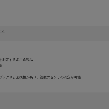
ディ
を測定する多用途製品
単
ルチプレクサと互換性があり、複数のセンサの測定が可能