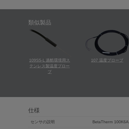
類似製品
109SS-L 過酷環境用ス
107 温度プローブ
テンレス製温度プロー
ブ
仕様
センサの説明
BetaTherm 100K