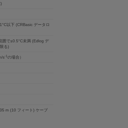
C)
°C以下 (CRBasic データロ
囲で±0.5°C未満 (Edlog デ
限る)
-1
/s
の場合）
.05 m (10 フィート) ケーブ