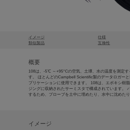
イメージ
仕様
類似製品
互換性
概要
108は、-5℃ ～+95°Cの空気、土壌、水の温度を測
す。 ほとんどのCampbell Scientific製のデータ
プリケーションに使用できます。 108は、エポキシ樹
ジングに収納されたサーミスタで構成されています。 
するため、プローブを土中に埋めたり、水中に沈めたり
イメージ