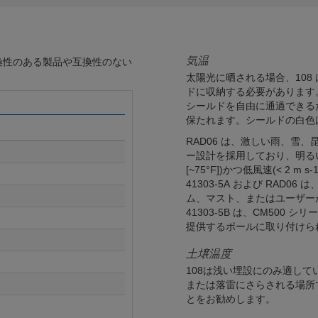
気温
換性のある製品や互換性のない
太陽光に晒される場合、108 は 4
ドに収納する必要があります
シールドを自由に通過できる
保たれます。シールドの白色
RAD06 は、激しい雨、雪
ー設計を採用しており、明るい
[~75°F])かつ低風速(< 2 m
41303-5A および RAD06 は
ム、マスト、またはユーザー
41303-5B は、CM500 シ
提供するポールに取り付けら
土壌温度
108は浅い埋設にのみ適して
または落雷にさらされる場所
とをお勧めします。