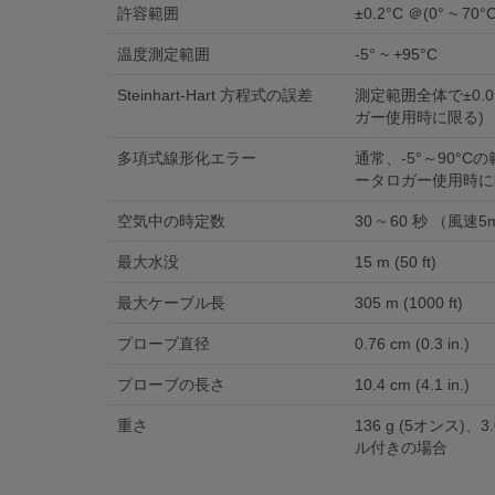
許容範囲
±0.2°C ＠(0° ~ 70°
温度測定範囲
-5° ~ +95°C
Steinhart-Hart 方程式の誤差
測定範囲全体で±0.01
ガー使用時に限る)
多項式線形化エラー
通常、-5°～90°Cの範
ータロガー使用時に
空気中の時定数
30 ~ 60 秒 （風速5m
最大水没
15 m (50 ft)
最大ケーブル長
305 m (1000 ft)
プローブ直径
0.76 cm (0.3 in.)
プローブの長さ
10.4 cm (4.1 in.)
重さ
136 g (5オンス)、3
ル付きの場合