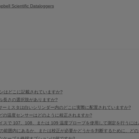
bell Scientific Dataloggers
ンはどこに記載されていますか?
なケーブル長さの選択肢がありますか?
場合、サーミスタは白いシリンダー内のどこに実際に配置されていますか?
BE-L などの温度センサーはどのように校正されますか?
の測定デバイスで 107、108、または 109 温度プローブを使用して測定を行
の範囲内にあるか、または校正が必要かどうかを判断するために、どの
るさまざまなケーブル終端オプションは何ですか?