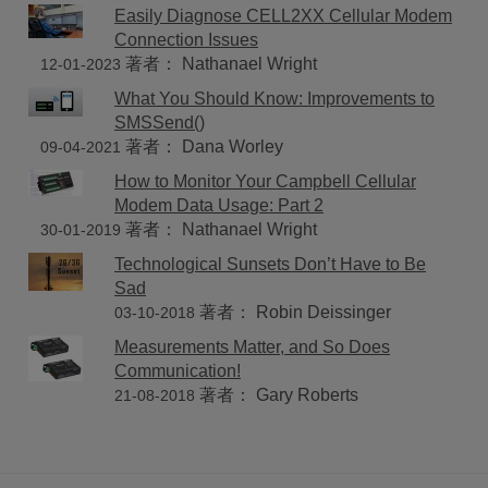
Easily Diagnose CELL2XX Cellular Modem
Connection Issues
著者： Nathanael Wright
12-01-2023
What You Should Know: Improvements to
SMSSend()
著者： Dana Worley
09-04-2021
How to Monitor Your Campbell Cellular
Modem Data Usage: Part 2
著者： Nathanael Wright
30-01-2019
Technological Sunsets Don’t Have to Be
Sad
著者： Robin Deissinger
03-10-2018
Measurements Matter, and So Does
Communication!
著者： Gary Roberts
21-08-2018