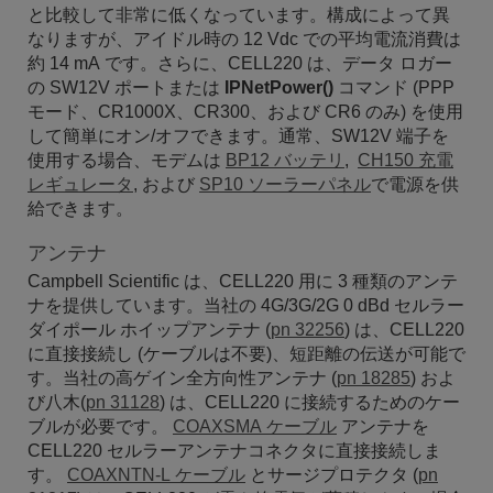
と比較して非常に低くなっています。構成によって異
なりますが、アイドル時の 12 Vdc での平均電流消費は
約 14 mA です。さらに、CELL220 は、データ ロガー
の SW12V ポートまたは
IPNetPower()
コマンド (PPP
モード、CR1000X、CR300、および CR6 のみ) を使用
して簡単にオン/オフできます。通常、SW12V 端子を
使用する場合、モデムは
BP12 バッテリ
,
CH150 充電
レギュレータ
, および
SP10 ソーラーパネル
で電源を供
給できます。
アンテナ
Campbell Scientific は、CELL220 用に 3 種類のアンテ
ナを提供しています。当社の 4G/3G/2G 0 dBd セルラー
ダイポール ホイップアンテナ
(
pn 32256
)
は、CELL220
に直接接続し (ケーブルは不要)、短距離の伝送が可能で
す。当社の高ゲイン全方向性アンテナ
(
pn 18285
) およ
び八木(
pn 31128
)
は、CELL220 に接続するためのケー
ブルが必要です。
COAXSMA ケーブル
アンテナを
CELL220 セルラーアンテナコネクタに直接接続しま
す。
COAXNTN-L ケーブル
とサージプロテクタ
(
pn