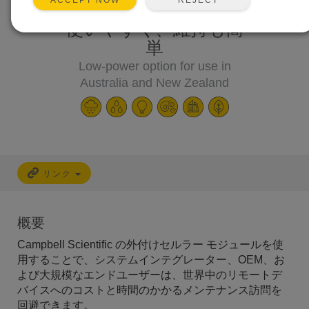
ACCEPT NOW
使いやすく、維持も簡
単
Low-power option for use in
Australia and New Zealand
リンク
概要
Campbell Scientific の外付けセルラー モジュールを使
用することで、システムインテグレーター、OEM、お
よび大規模なエンドユーザーは、世界中のリモートデ
バイスへのコストと時間のかかるメンテナンス訪問を
回避できます。