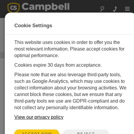
Togg
navi
CELL220
Cookie Settings
オーストラリアおよびニュージー
ランド向け 4G LTE CAT1 セルラー
This website uses cookies in order to offer you the
モジュール
most relevant information. Please accept cookies for
optimal performance.
セルラー通信
/ CELL220
Cookies expire 30 days from acceptance.
Please note that we also leverage third-party tools,
such as Google Analytics, which may use cookies to
collect information about your browsing activities. We
cannot block these cookies, but we ensure that any
third-party tools we use are GDPR-compliant and do
not collect any personally identifiable information.
View our privacy policy
REJECT