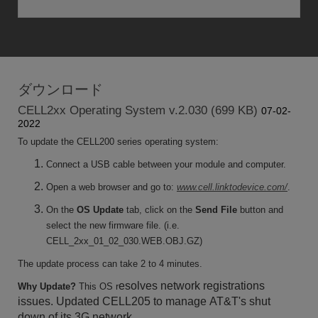
ダウンロード
CELL2xx Operating System v.2.030 (699 KB)
07-02-
2022
To update the CELL200 series operating system:
Connect a USB cable between your module and computer.
Open a web browser and go to:
www.cell.linktodevice.com/
.
On the
OS Update
tab, click on the
Send File
button and
select the new firmware file. (i.e.
CELL_2xx_01_02_030.WEB.OBJ.GZ)
The update process can take 2 to 4 minutes.
esolves network registrations
Why Update?
This OS r
issues.
Updated CELL205 to manage AT&T's shut
down of its 3G network.