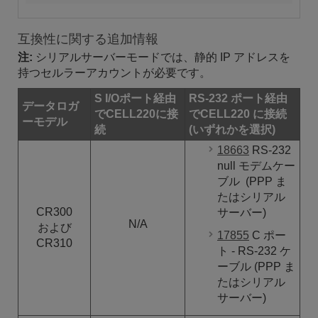
互換性に関する追加情報
注:
シリアルサーバーモードでは、静的 IP アドレスを
持つセルラーアカウントが必要です。
S I/Oポート経由
RS-232 ポート経由
データロガ
でCELL220に接
でCELL220 に接続
ーモデル
続
(いずれかを選択)
18663
RS-232
null
モデムケー
ブル
(PPP ま
たはシリアル
CR300
サーバー)
N/A
および
17855
C ポー
CR310
ト - RS-232 ケ
ーブル
(PPP ま
たはシリアル
サーバー)