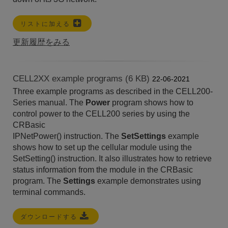
リストに加える
更新履歴をみる
CELL2XX example programs (6 KB)
22-06-2021
Three example programs as described in the CELL200-
Series manual. The
Power
program shows how to
control power to the CELL200 series by using the
CRBasic
IPNetPower() instruction. The
SetSettings
example
shows how to set up the cellular module using the
SetSetting() instruction. It also illustrates how to retrieve
status information from the module in the CRBasic
program. The
Settings
example demonstrates using
terminal commands.
ダウンロードする