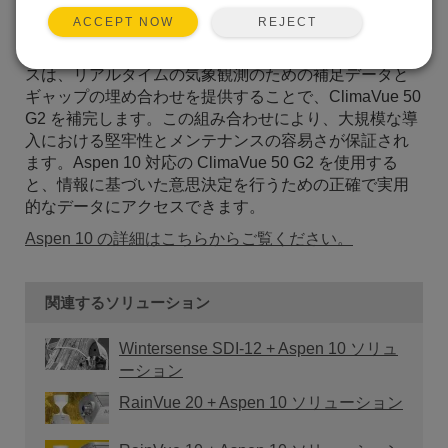
ClimaVue™50 G2
は、基本的な気象監視のニーズを満
REJECT
ACCEPT NOW
たす、手頃な価格のオールインワン気象センサです。
Aspen™10 IoT (モノのインターネット) エッジ デバイ
スは、リアルタイムの気象観測のための補足データと
ギャップの埋め合わせを提供することで、ClimaVue 50
G2 を補完します。この組み合わせにより、大規模な導
入における堅牢性とメンテナンスの容易さが保証され
ます。Aspen 10 対応の ClimaVue 50 G2 を使用する
と、情報に基づいた意思決定を行うための正確で実用
的なデータにアクセスできます。
Aspen 10 の詳細はこちらから
ご覧ください。
関連するソリューション
Wintersense SDI-12 + Aspen 10 ソリュ
ーション
RainVue 20 + Aspen 10 ソリューション