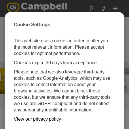
Toggle
navigat
ClimaVue 50 G2 +
Cookie Settings
Aspen 10 ソリューシ
ョン
This website uses cookies in order to offer you
the most relevant information. Please accept
高度な気象監視のための次世代
cookies for optimal performance.
IoT ソリューション
Cookies expire 30 days from acceptance.
気象
/ ClimaVue 50 G2 + Aspen 10 ソリューション
Please note that we also leverage third-party
tools, such as Google Analytics, which may use
cookies to collect information about your
browsing activities. We cannot block these
cookies, but we ensure that any third-party tools
リンク
we use are GDPR-compliant and do not collect
any personally identifiable information.
View our privacy policy
私たちがお手伝いできること