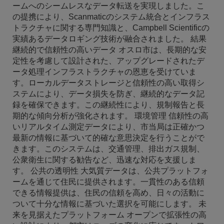
ームへのシームレスなデータ転送を実現しました。こ
の提携により、Scanmaticのシステム統合とインフラス
トラクチャに関する専門知識と、Campbell Scientificの
実績あるデータロギング技術が融合されました。 結果
継続的で信頼性の高いデータ オスロ市は、長期的な安
定性を考慮して設計された、アップグレードされたデ
ータ処理インフラストラクチャの恩恵を受けていま
す。ローカルデータストレージと信頼性の高い取得シ
ステムにより、データ損失を防ぎ、継続的なデータ記
録を確保できます。この継続性により、規制報告と長
期的な傾向分析が強化されます。 環境管理 信頼性の高
いリアルタイム測定データにより、市当局は正確かつ
最新の情報に基づいて的確な意思決定を行うことがで
きます。このシステムは、交通管理、排出ガス規制、
公衆衛生に関する勧告など、迅速な対応を支援しま
す。 公共の透明性 大気質データは、公共プラットフォ
ームを通じて住民に提供されます。一貫性のある信頼
できる情報提供は、住民の信頼を高め、日々の活動に
ついて十分な情報に基づいた選択を可能にします。 未
来を見据えたプラットフォーム オープンで拡張性の高