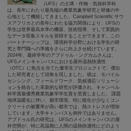
（UFS）の土壌・作物・気候科学科
は、長年にわたり最先端の農業気象学研究と研修の中
心地として機能してきました。Campbell Scientific サウ
スアフリカとの長年にわたる協力関係により、UFSの
学生は世界最高水準の機器、技術指導、そして実践的
なデータ収集スキルを習得することができます。この
パートナーシップは、環境科学分野における学生の研
究と専門職への準備をさらに向上させ続けています。
2024年、最終学年のアブドゥル・ングカムさんは、
UFSメインキャンパスにおける屋外温熱快適性
（OTC）に焦点を当てた優等生プロジェクトで、傑出
した研究者として頭角を現しました。彼は、モバイル
センシング、フィールドワーク、気候適応ソリューシ
ョンを統合した革新的な研究が評価され、キャンベル
科学賞最優秀農業気象学学生賞を受賞しました。 課題
地球温暖化に伴い、都市環境、特に植生が少なくコン
クリートの被覆率が高い都市では、熱ストレスが増加
しています。大学キャンパスも例外ではありません。
アブドゥル氏の研究は、UFSのメインキャンパスの屋
外空間が、特に高温期に人間の温熱快適性にどのよう