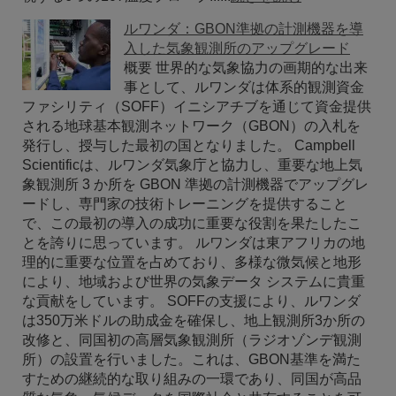
ルワンダ：GBON準拠の計測機器を導
入した気象観測所のアップグレード
概要 世界的な気象協力の画期的な出来
事として、ルワンダは体系的観測資金
ファシリティ（SOFF）イニシアチブを通じて資金提供
される地球基本観測ネットワーク（GBON）の入札を
発行し、授与した最初の国となりました。 Campbell
Scientificは、ルワンダ気象庁と協力し、重要な地上気
象観測所 3 か所を GBON 準拠の計測機器でアップグレ
ードし、専門家の技術トレーニングを提供すること
で、この最初の導入の成功に重要な役割を果たしたこ
とを誇りに思っています。 ルワンダは東アフリカの地
理的に重要な位置を占めており、多様な微気候と地形
により、地域および世界の気象データ システムに貴重
な貢献をしています。 SOFFの支援により、ルワンダ
は350万米ドルの助成金を確保し、地上観測所3か所の
改修と、同国初の高層気象観測所（ラジオゾンデ観測
所）の設置を行いました。これは、GBON基準を満た
すための継続的な取り組みの一環であり、同国が高品