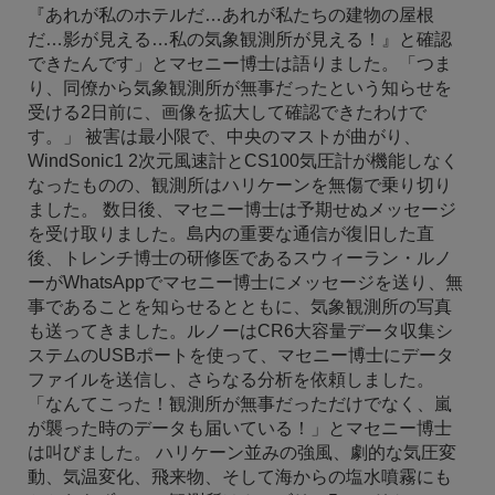
『あれが私のホテルだ…あれが私たちの建物の屋根
だ…影が見える…私の気象観測所が見える！』と確認
できたんです」とマセニー博士は語りました。「つま
り、同僚から気象観測所が無事だったという知らせを
受ける2日前に、画像を拡大して確認できたわけで
す。」 被害は最小限で、中央のマストが曲がり、
WindSonic1 2次元風速計とCS100気圧計が機能しなく
なったものの、観測所はハリケーンを無傷で乗り切り
ました。 数日後、マセニー博士は予期せぬメッセージ
を受け取りました。島内の重要な通信が復旧した直
後、トレンチ博士の研修医であるスウィーラン・ルノ
ーがWhatsAppでマセニー博士にメッセージを送り、無
事であることを知らせるとともに、気象観測所の写真
も送ってきました。ルノーはCR6大容量データ収集シ
ステムのUSBポートを使って、マセニー博士にデータ
ファイルを送信し、さらなる分析を依頼しました。
「なんてこった！観測所が無事だっただけでなく、嵐
が襲った時のデータも届いている！」とマセニー博士
は叫びました。 ハリケーン並みの強風、劇的な気圧変
動、気温変化、飛来物、そして海からの塩水噴霧にも