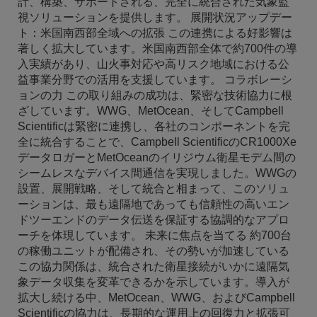
計、構築、サポートされる、完全に統合された気象監
視ソリューションを提供します。 展開状況アップデー
ト：米国南西部全域への拡張 この連携による好影響は
著しく拡大しています。米国南西部全体で約700件の導
入実績があり、山火事対応や高リスク地域における公
益事業分野での活用を支援しています。 コラボレーシ
ョンの力 この取り組みの成功は、緊密な技術協力に根
ざしています。WWG、MetOcean、そしてCampbell
Scientificは緊密に連携し、各社のコンポーネントを完
全に統合することで、Campbell ScientificのCR1000Xe
データロガーとMetOceanのイリジウム衛星モデム間の
シームレスなデバイス間通信を実現しました。WWGの
設置、展開戦略、そして統合と相まって、このソリュ
ーションは、最も遠隔地であっても信頼性の高いエン
ドツーエンドのデータ伝送を保証する協調的なアプロ
ーチを体現しています。 未来に焦点を当てる 約700台
の稼働ユニットが配備され、その勢いが加速している
この協力関係は、統合された衛星接続がいかに遠隔気
象データ収集を変革できるかを示しています。導入が
拡大し続ける中、MetOcean、WWG、およびCampbell
Scientificの協力は、長期的な運用上の回復力と拡張可