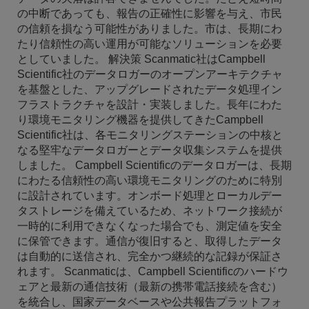
の中断であっても、報告の正確性に影響を与え、市民
の信頼を損なう可能性がありました。市は、長期にわ
たり信頼性の高い運用が可能なソリューションを必要
としていました。 解決策 Scanmatic社はCampbell
Scientific社のデータロガーのオープンアーキテクチャ
を基盤とした、アップグレードされたデータ処理イン
フラストラクチャを設計・実装しました。長年にわた
り環境モニタリング機器を提供してきたCampbell
Scientific社は、各モニタリングステーションの中核と
なる堅牢なデータロガーとデータ収集システムを提供
しました。 Campbell Scientificのデータロガーは、長期
にわたる信頼性の高い環境モニタリングのために特別
に設計されています。オンボード処理とローカルデー
タストレージを備えているため、ネットワーク接続が
一時的に利用できなくなった場合でも、測定値を安全
に保管できます。通信が復旧すると、取得したデータ
は自動的に送信され、完全かつ継続的な記録が保証さ
れます。 Scanmaticは、Campbell Scientificのハードウ
ェアと最新の通信技術（最新の携帯電話接続を含む）
を統合し、国家データベースや公共報告プラットフォ