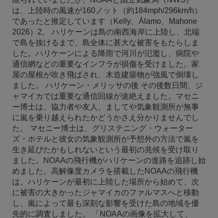
は、上陸時の風速が160ノット（約184mph/296km/h）
であったと推定しています（Kelly、Álamo、Mahone
2026）2。 ハリケーンは島の南西海岸に上陸し、北端
で島を抜けるまで、島全体に甚大な被害をもたらしま
した。ハリケーンによる降雨で河川が氾濫し、病院や
通信網などの重要なインフラが損傷を受けました。家
屋の屋根が吹き飛ばされ、木造建築物が強風で倒壊し
ました。 ハリケーン・メリッサの後 その後数日間、ジ
ャマイカでは重要な通信回線が途絶えました。マセニ
ー博士は、協力者や友人、ましてや気象観測所が無事
に嵐を乗り越えられたかどうかさえ分かりませんでし
た。 マセニー博士は、グリステニング・ウォーター
ズ・ホテルと彼女の気象観測所が予想外の方法で嵐を
生き延びたかもしれないという最初の兆候を受け取り
ました。NOAAの飛行機がハリケーンの進路を追跡し始
めました。高解像度カメラを搭載したNOAAの飛行機
は、ハリケーンが最初に上陸した場所から始めて、次
に被害の大きかったジャマイカのファルマスへと移動
し、嵐によって最も深刻な影響を受けた島の地域を優
先的に調査しました。 「NOAAの画像を拡大して、