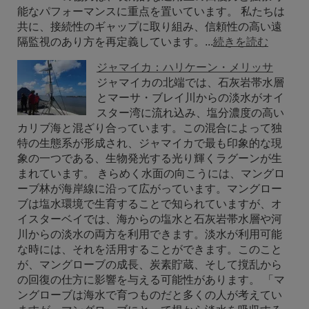
能なパフォーマンスに重点を置いています。 私たちは
共に、接続性のギャップに取り組み、信頼性の高い遠
隔監視のあり方を再定義しています。...
続きを読む
ジャマイカ：ハリケーン・メリッサ
ジャマイカの北端では、石灰岩帯水層
とマーサ・ブレイ川からの淡水がオイ
スター湾に流れ込み、塩分濃度の高い
カリブ海と混ざり合っています。この混合によって独
特の生態系が形成され、ジャマイカで最も印象的な現
象の一つである、生物発光する光り輝くラグーンが生
まれています。 きらめく水面の向こうには、マングロ
ーブ林が海岸線に沿って広がっています。マングロー
ブは塩水環境で生育することで知られていますが、オ
イスターベイでは、海からの塩水と石灰岩帯水層や河
川からの淡水の両方を利用できます。淡水が利用可能
な時には、それを活用することができます。このこと
が、マングローブの成長、炭素貯蔵、そして撹乱から
の回復の仕方に影響を与える可能性があります。 「マ
ングローブは海水で育つものだと多くの人が考えてい