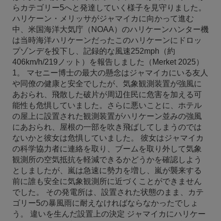
らカテゴリー5へと発達していく様子を見守りました。
ハリケーン・メリッサがジャマイカに向かって進む
中、米国海洋大気庁（NOAA）のハリケーンハンター機
は当時海洋ハリケーンだったこのハリケーンにドロッ
プゾンデを投下し、記録的な風速252mph（約
406km/h/219ノット）を報告しました（Merket 2025）
1。 マセニー博士の最大の懸念はジャマイカにいる友人
や同僚の健康と安全でしたが、気象観測装置が強風に
あおられ、飛散した破片が周辺住民に危害を加える可
能性も危惧していました。さらに悪いことに、ホテル
の屋上に設置された観測装置がハリケーン並みの強風
にあおられ、屋根の一部を吹き飛ばしてしまうのでは
ないかと彼女は危惧していました。 彼女はジャマイカ
の科学協力者に連絡を取り、ブームを取り外して気象
観測所の空気抵抗を軽減できるかどうかを確認しよう
としましたが、嵐は急速に勢力を増し、嵐が襲来する
前に誰も安全に気象観測所に近づくことができません
でした。 その発電所は、設置された状態のまま、カテ
ゴリー5の暴風雨に耐えなければならなかったでしょ
う。 違いを生んだ設置上の決定 ジャマイカにハリケー