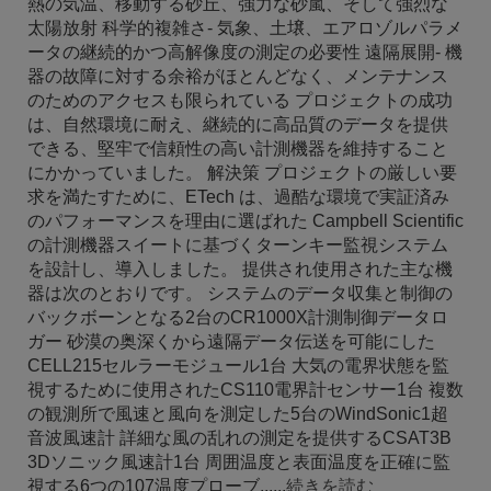
熱の気温、移動する砂丘、強力な砂嵐、そして強烈な
太陽放射 科学的複雑さ- 気象、土壌、エアロゾルパラメ
ータの継続的かつ高解像度の測定の必要性 遠隔展開- 機
器の故障に対する余裕がほとんどなく、メンテナンス
のためのアクセスも限られている プロジェクトの成功
は、自然環境に耐え、継続的に高品質のデータを提供
できる、堅牢で信頼性の高い計測機器を維持すること
にかかっていました。 解決策 プロジェクトの厳しい要
求を満たすために、ETech は、過酷な環境で実証済み
のパフォーマンスを理由に選ばれた Campbell Scientific
の計測機器スイートに基づくターンキー監視システム
を設計し、導入しました。 提供され使用された主な機
器は次のとおりです。 システムのデータ収集と制御の
バックボーンとなる2台のCR1000X計測制御データロ
ガー 砂漠の奥深くから遠隔データ伝送を可能にした
CELL215セルラーモジュール1台 大気の電界状態を監
視するために使用されたCS110電界計センサー1台 複数
の観測所で風速と風向を測定した5台のWindSonic1超
音波風速計 詳細な風の乱れの測定を提供するCSAT3B
3Dソニック風速計1台 周囲温度と表面温度を正確に監
視する6つの107温度プローブ......
続きを読む