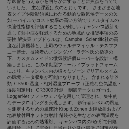
な影響を与えるかを明らかにすることに焦点を当てて
いました。 主な課題は次のとおりです。 さまざまな地
表タイプや陰影領域にわたる動的な微気候データの欠
如 モバイルでコスト効率の高い方法でリアルタイムの
快適性指標を評価することが難しい キャンパス設計を
通じて熱中症を軽減するための地域的な推奨事項の必
要性 解決策 アブドゥルは、Campbell Scientific社の高
度な計測機器と、上司のウェルデマイケル・テスフフ
ニー博士、技術者のノジンダバ・ラデベ氏の指導の
下、カスタムメイドの微気候評価ローバーを設計・構
築しました。この移動型フィールドプラットフォーム
により、キャンパス内の様々なゾーンでリアルタイム
の環境データ収集が可能になりました。 含まれる計器
類: CS500 温度・相対湿度プローブ（正確な空気温度・
湿度測定用） CR3000 計測・制御データロガーは、
LoggerNet ソフトウェアを使用して管理され、集中的
なデータロギングを実現します。 歩行者レベルの風速
を測定するための風速計 Kipp & Zonen 太陽放射および
地表放射用ネット放射計 舗装や芝生などの表面温度を
評価するための熱電対。 キャンパス内の6か所で日陰、
半日陰、そして完全に日当たりの良い場所で測定が行