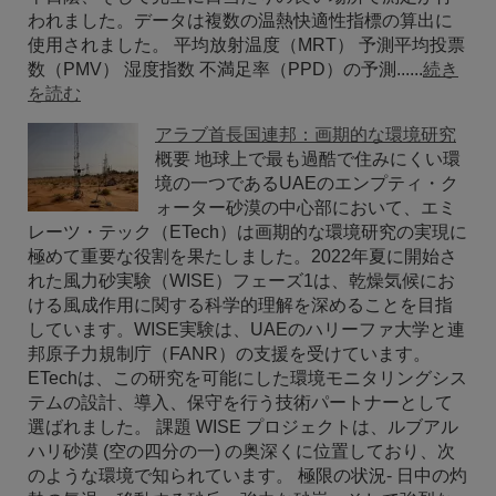
われました。データは複数の温熱快適性指標の算出に
使用されました。 平均放射温度（MRT） 予測平均投票
数（PMV） 湿度指数 不満足率（PPD）の予測......
続き
を読む
アラブ首長国連邦：画期的な環境研究
概要 地球上で最も過酷で住みにくい環
境の一つであるUAEのエンプティ・ク
ォーター砂漠の中心部において、エミ
レーツ・テック（ETech）は画期的な環境研究の実現に
極めて重要な役割を果たしました。2022年夏に開始さ
れた風力砂実験（WISE）フェーズ1は、乾燥気候にお
ける風成作用に関する科学的理解を深めることを目指
しています。WISE実験は、UAEのハリーファ大学と連
邦原子力規制庁（FANR）の支援を受けています。
ETechは、この研究を可能にした環境モニタリングシス
テムの設計、導入、保守を行う技術パートナーとして
選ばれました。 課題 WISE プロジェクトは、ルブアル
ハリ砂漠 (空の四分の一) の奥深くに位置しており、次
のような環境で知られています。 極限の状況- 日中の灼