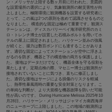
ン・メリッサが上陸する数ヶ月前に行われた、意図的
な設置場所の選択により、気象観測所の耐災害性が向
上しました。極限環境に観測機器を設置する研究者に
とって、この嵐は2つの原則を改めて認識させるものと
なりました。 構造的な固定は極めて重要です。観測ス
テーションは、ディスカバリーベイ海洋研究所のカミ
ロ・トレンチ博士が設置した石積みボルトを用いてホ
テルの屋上に固定されました。ハリケーン並みの強風
が続くと、揚力は数百ポンドにも達することがありま
す。適切な固定によってステーションが空中に浮き上
がるのを防ぎ、機器と下の構造物の両方を保護しまし
た。 接地はデータだけでなく、機器全体を守る役割を
果たします。定期点検の際、マセニー博士は観測所が
接地されていないことに気づき、直ちに修正しまし
た。適切な接地はサージによる損傷のリスクを軽減
し、熱帯性暴風雨時の重要な安全対策となります。こ
の単純な判断が、より大規模な機器故障を防いだ可能
性が高いのです。 During Hurricane Melissa 2025年10
月28日、ハリケーン・メリッサはジャマイカ南西海岸
のニューホープに上陸しました。この地域の観測所は
限られていましたが、NOAAと国立気象局（NWS）