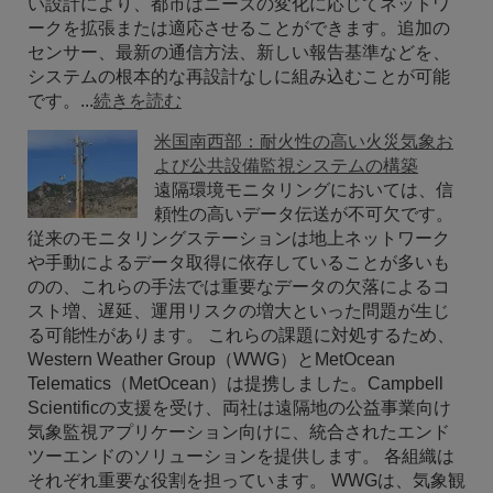
い設計により、都市はニーズの変化に応じてネットワ
ークを拡張または適応させることができます。追加の
センサー、最新の通信方法、新しい報告基準などを、
システムの根本的な再設計なしに組み込むことが可能
です。...
続きを読む
米国南西部：耐火性の高い火災気象お
よび公共設備監視システムの構築
遠隔環境モニタリングにおいては、信
頼性の高いデータ伝送が不可欠です。
従来のモニタリングステーションは地上ネットワーク
や手動によるデータ取得に依存していることが多いも
のの、これらの手法では重要なデータの欠落によるコ
スト増、遅延、運用リスクの増大といった問題が生じ
る可能性があります。 これらの課題に対処するため、
Western Weather Group（WWG）とMetOcean
Telematics（MetOcean）は提携しました。Campbell
Scientificの支援を受け、両社は遠隔地の公益事業向け
気象監視アプリケーション向けに、統合されたエンド
ツーエンドのソリューションを提供します。 各組織は
それぞれ重要な役割を担っています。 WWGは、気象観