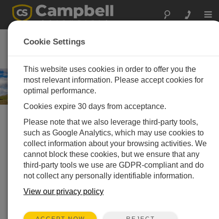
Togg
navi
気象
Cookie Settings
高性能な気象測定機器
This website uses cookies in order to offer you the
most relevant information. Please accept cookies for
optimal performance.
Cookies expire 30 days from acceptance.
Please note that we also leverage third-party tools,
ソリューションを選択してください »
such as Google Analytics, which may use cookies to
collect information about your browsing activities. We
注目のソリューション
cannot block these cookies, but we ensure that any
ClimaVue 50 G2 + Aspen 10 ソリューション
third-party tools we use are GDPR-compliant and do
not collect any personally identifiable information.
View our privacy policy
REJECT