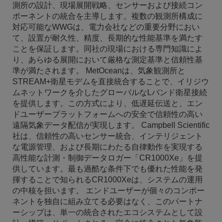
測所の設計、現場展開戦略、センサーおよび接続コン
ポーネントの統合を主導します。複数の観測所構成に
対応可能なWWGは、電力会社などの重要分野におい
て、設置が耐久性、精度、長期的な性能基準を満たす
ことを保証します。同社の現場における専門知識によ
り、あらゆる展開において厳格な測定基準と信頼性基
準が満たされます。 MetOceanは、気象観測所と
STREAM+衛星モデムを直接統合することで、イリジウ
ムネットワークを介したグローバルなLバンド衛星接続
を提供します。この方式により、低遅延伝送と、エン
ドユーザープラットフォームへの安全で信頼性の高い
遠隔気象データ配信が実現します。 Campbell Scientific
社は、信頼性の高いセンサー統合、インテリジェント
な電源管理、および長期にわたる自律動作を実現する
高性能な計測・制御データロガー「CR1000Xe」を提
供しています。最も過酷な条件下でも優れた性能を発
揮することで知られるCR1000Xeは、システムの運用
の中核を担います。 エンドユーザーが個々のコンポー
ネントを独自に組み立てる必要はなく、このパートナ
ーシップは、単一の統合されたエコシステムとして設