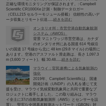
正確な環境モニタリングが保証されます。: Campbell
Scientific CR1000Xe 計測・制御データロガー
（CELL215 セルラーモジュール搭載） 信頼性の高いデ
ータ収集とリモート伝送......
続きを読む
オンタリオ州：市営空港自動気象観測
システム（AWOS）
背景 マニトワッジ市営空港は、カナダ
のオンタリオ州にある国道 614 号線沿
いの国道 17 号線から北に 48 km (29.8 マイル) の場所に
あります。空港のアスファルト滑走路は、長さ 1,097.3
m (3,600 フィート)、幅 30.48......
続きを読む
マラウイ：官民連携による気象観測の
強化
2019年、Campbell Scientificは、国連
開発計画（UNDP）の入札を通じて支
援を受け、マラウイ気候変動気象局と共同で重要なプ
ロジェクトに着手しました。この取り組みは、マラウ
イ全土に37の自動気象観測所（AWS）とセンサーを設
置し、堅牢な全球基本観測ネットワーク（GBON）対