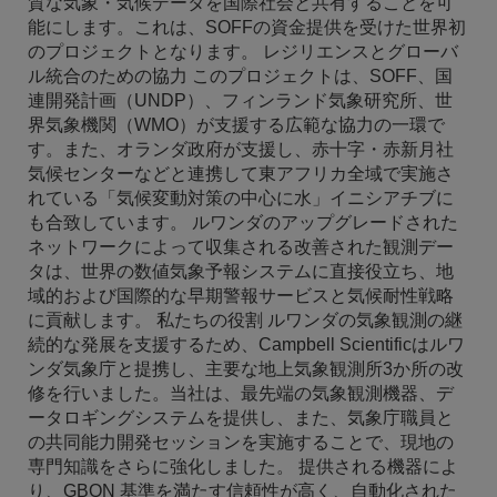
質な気象・気候データを国際社会と共有することを可
能にします。これは、SOFFの資金提供を受けた世界初
のプロジェクトとなります。 レジリエンスとグローバ
ル統合のための協力 このプロジェクトは、SOFF、国
連開発計画（UNDP）、フィンランド気象研究所、世
界気象機関（WMO）が支援する広範な協力の一環で
す。また、オランダ政府が支援し、赤十字・赤新月社
気候センターなどと連携して東アフリカ全域で実施さ
れている「気候変動対策の中心に水」イニシアチブに
も合致しています。 ルワンダのアップグレードされた
ネットワークによって収集される改善された観測デー
タは、世界の数値気象予報システムに直接役立ち、地
域的および国際的な早期警報サービスと気候耐性戦略
に貢献します。 私たちの役割 ルワンダの気象観測の継
続的な発展を支援するため、Campbell Scientificはルワ
ンダ気象庁と提携し、主要な地上気象観測所3か所の改
修を行いました。当社は、最先端の気象観測機器、デ
ータロギングシステムを提供し、また、気象庁職員と
の共同能力開発セッションを実施することで、現地の
専門知識をさらに強化しました。 提供される機器によ
り、GBON 基準を満たす信頼性が高く、自動化された