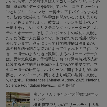
かかわらず、この観測所はカテゴリー5のハリケーンの
間、継続的にデータを記録していた。 コラボレーショ
ンとレジリエンス マセニー博士にアドバイスを求める
と、彼女は微笑んで「科学は仲間がいるとより良くな
る」と答えるでしょう。彼女は、トレンチ博士やルノ
ー博士をはじめ、グリステニング・ウォーターズ・ホ
テルのオーナー、そしてプロジェクトの成功に貢献し
たその他数十人に至るまで、協力者たちに感謝の意を
表しています。測定によって科学的理解は深まるが、
真の科学的強靭さは協力によって生まれるのです。 マ
セニー博士のような地上観測によるハリケーンデータ
は、異常気象現象、予報手法、および緊急時対応技術
に関する科学的理解を深める上で極めて重要です。マ
セニー博士の研究は、ハリケーンに関するより深い洞
察と、マングローブに関するより幅広い理解に貢献し
ています。 References 1Merket, Audrey. 2025. National
Science Foundation News.......
続きを読む
南アフリカ：キャンパス間微気候マッ
ピング
概要 南アフリカのフリーステイト大学