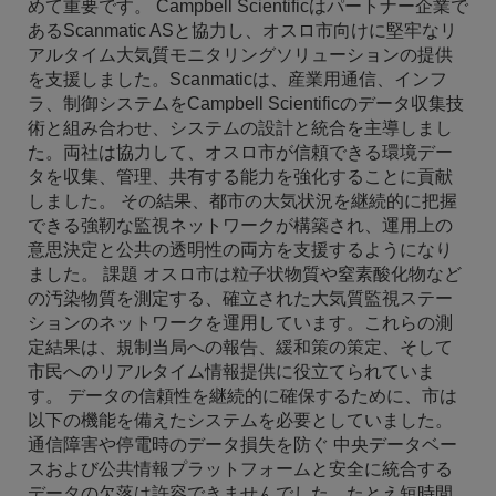
めて重要です。 Campbell Scientificはパートナー企業で
あるScanmatic ASと協力し、オスロ市向けに堅牢なリ
アルタイム大気質モニタリングソリューションの提供
を支援しました。Scanmaticは、産業用通信、インフ
ラ、制御システムをCampbell Scientificのデータ収集技
術と組み合わせ、システムの設計と統合を主導しまし
た。両社は協力して、オスロ市が信頼できる環境デー
タを収集、管理、共有する能力を強化することに貢献
しました。 その結果、都市の大気状況を継続的に把握
できる強靭な監視ネットワークが構築され、運用上の
意思決定と公共の透明性の両方を支援するようになり
ました。 課題 オスロ市は粒子状物質や窒素酸化物など
の汚染物質を測定する、確立された大気質監視ステー
ションのネットワークを運用しています。これらの測
定結果は、規制当局への報告、緩和策の策定、そして
市民へのリアルタイム情報提供に役立てられていま
す。 データの信頼性を継続的に確保するために、市は
以下の機能を備えたシステムを必要としていました。
通信障害や停電時のデータ損失を防ぐ 中央データベー
スおよび公共情報プラットフォームと安全に統合する
データの欠落は許容できませんでした。たとえ短時間