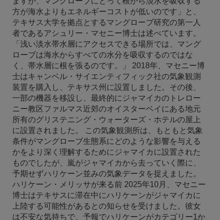
ますが、マングローブにとって根から淡水を吸収する
方が海水よりもエネルギーコストが低いのです」と、
テキサス大学を拠点とするマングローブ研究の第一人
者であるアシュリー・マセニー博士は述べています。
「浅い淡水帯水層にアクセスできる場所では、マング
ローブは海水からすべての水分を吸収するのではな
く、帯水層に根を張るのです。」 2018年、マセニー博
士はキャンベル・サイエンティフィック社の気象観測
装置を購入し、テキサス州に設置しました。その後、
一部の機器を移設し、最終的にジャマイカのトレロー
ニー教区ファルマス近郊のオイスターベイにある地元
所有のグリステニング・ウォーターズ・ホテルの屋上
に設置されました。 この気象観測所は、もともと気象
条件がマングローブ生態系にどのような影響を与える
かをより深く理解するためにジャマイカに設置された
ものでしたが、嵐がジャマイカから去っていく際に、
予期せずハリケーン並みの気象データを捉えました。
ハリケーン・メリッサが来る前 2025年10月、マセニー
博士はテキサスに滞在中にハリケーンがジャマイカに
上陸する可能性があるとの知らせを受けました。彼女
は不安な気持ちで、予報でハリケーンがカテゴリー1か