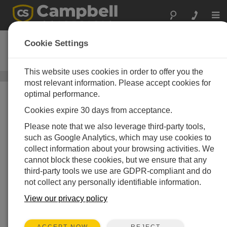
Togg
navi
LI190R-L
Cookie Settings
光量子（PAR）センサ
This website uses cookies in order to offer you the
太陽光センサ
/ LI190R-L
most relevant information. Please accept cookies for
optimal performance.
Cookies expire 30 days from acceptance.
Please note that we also leverage third-party tools,
such as Google Analytics, which may use cookies to
collect information about your browsing activities. We
cannot block these cookies, but we ensure that any
third-party tools we use are GDPR-compliant and do
not collect any personally identifiable information.
View our privacy policy
REJECT