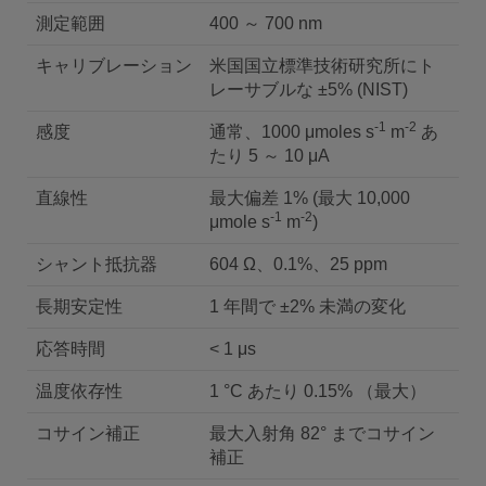
測定範囲
400 ～ 700 nm
キャリブレーション
米国国立標準技術研究所にト
レーサブルな ±5% (NIST)
-1
-2
感度
通常、1000 μmoles s
m
あ
たり 5 ～ 10 μA
直線性
最大偏差 1% (最大 10,000
-1
-2
μmole s
m
)
シャント抵抗器
604 Ω、0.1%、25 ppm
長期安定性
1 年間で ±2% 未満の変化
応答時間
< 1 μs
温度依存性
1 °C あたり 0.15% （最大）
コサイン補正
最大入射角 82° までコサイン
補正