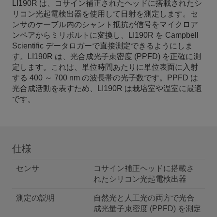
LI190R は、コサイン補正されたヘッドに搭載されたシ
リコン光起電検出器を使用して日射を測定します。セ
ンサのケーブル内のシャント抵抗が信号をマイクロア
ンペアからミリボルトに変換し、LI190R を Campbell
Scientific データロガーで直接測定できるようにしま
す。LI190R は、光合成光子束密度 (PPFD) を正確に測
定します。これは、単位時間あたりに単位表面に入射
する 400 ～ 700 nm の波長帯の光子数です。PPFD は
光合成活動を表すため、LI190R は栽培室や温室に最適
です。
仕様
センサ
コサイン補正ヘッドに搭載さ
れたシリコン光起電検出器
測定の説明
自然光と人工光の両方で光合
成光量子束密度 (PPFD) を測定