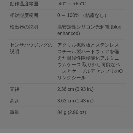
動作温度範囲
-40° ～ +65°C
相対湿度範囲
0 ～ 100% （結露なし）
検出器の説明
高安定性シリコン光起電 (blue
enhanced)
センサハウジングの
アクリル拡散板とステンレス
説明
スチール製ハードウェアを備
えた耐候性陽極酸化アルミニ
ウムケース 取り外し可能なベ
ースとケーブルアセンブリのO
リングシール
直径
2.36 cm (0.93 in.)
高さ
3.63 cm (1.43 in.)
重量
84 g (2.96 oz)