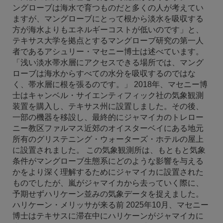
ングローブは海水で育つものだと多くの人が考えてい
ますが、マングローブにとって根から淡水を吸収する
方が海水よりもエネルギーコストが低いのです」と、
テキサス大学を拠点とするマングローブ研究の第一人
者であるアシュリー・マセニー博士は述べています。
「浅い淡水帯水層にアクセスできる場所では、マング
ローブは海水からすべての水分を吸収するのではな
く、帯水層に根を張るのです。」 2018年、マセニー博
士はキャンベル・サイエンティフィック社の気象観測
装置を購入し、テキサス州に設置しました。その後、
一部の機器を移設し、最終的にジャマイカのトレロー
ニー教区ファルマス近郊のオイスターベイにある地元
所有のグリステニング・ウォーターズ・ホテルの屋上
に設置されました。 この気象観測所は、もともと気象
条件がマングローブ生態系にどのような影響を与える
かをより深く理解するためにジャマイカに設置された
ものでしたが、嵐がジャマイカから去っていく際に、
予期せずハリケーン並みの気象データを捉えました。
ハリケーン・メリッサが来る前 2025年10月、マセニー
博士はテキサスに滞在中にハリケーンがジャマイカに