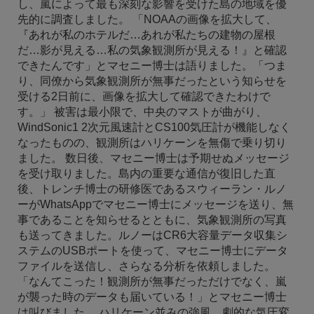
し、嵐によって最も深刻な影響を受けた島の地域を優
先的に調査しました。 「NOAAの画像を拡大して、
『あれが私のホテルだ…あれが私たちの建物の屋根
だ…影が見える…私の気象観測所が見える！』と確認
できたんです」とマセニー博士は語りました。「つま
り、同僚から気象観測所が無事だったという知らせを
受ける2日前に、画像を拡大して確認できたわけで
す。」 被害は最小限で、中央のマストが曲がり、
WindSonic1 2次元風速計とCS100気圧計が機能しなく
なったものの、観測所はハリケーンを無傷で乗り切り
ました。 数日後、マセニー博士は予期せぬメッセージ
を受け取りました。島内の重要な通信が復旧した直
後、トレンチ博士の研修医であるスウィーラン・ルノ
ーがWhatsAppでマセニー博士にメッセージを送り、無
事であることを知らせるとともに、気象観測所の写真
も送ってきました。ルノーはCR6大容量データ収集シ
ステムのUSBポートを使って、マセニー博士にデータ
ファイルを送信し、さらなる分析を依頼しました。
「なんてこった！観測所が無事だっただけでなく、嵐
が襲った時のデータも届いている！」とマセニー博士
は叫びました。 ハリケーン並みの強風、劇的な気圧変