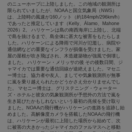
のニューホープに上陸しました。この地域の観測所は
限られていましたが、NOAAと国立気象局（NWS）
は、上陸時の風速が160ノット（約184mph/296km/h）
であったと推定しています（Kelly、Álamo、Mahone
2026）2。 ハリケーンは島の南西海岸に上陸し、北端
で島を抜けるまで、島全体に甚大な被害をもたらしま
した。ハリケーンによる降雨で河川が氾濫し、病院や
通信網などの重要なインフラが損傷を受けました。家
屋の屋根が吹き飛ばされ、木造建築物が強風で倒壊し
ました。 ハリケーン・メリッサの後 その後数日間、ジ
ャマイカでは重要な通信回線が途絶えました。マセニ
ー博士は、協力者や友人、ましてや気象観測所が無事
に嵐を乗り越えられたかどうかさえ分かりませんでし
た。 マセニー博士は、グリステニング・ウォーター
ズ・ホテルと彼女の気象観測所が予想外の方法で嵐を
生き延びたかもしれないという最初の兆候を受け取り
ました。NOAAの飛行機がハリケーンの進路を追跡し始
めました。高解像度カメラを搭載したNOAAの飛行機
は、ハリケーンが最初に上陸した場所から始めて、次
に被害の大きかったジャマイカのファルマスへと移動