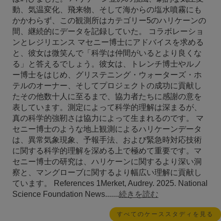
動、気温変化、飛来物、そして海からの塩水噴霧にも
かかわらず、この観測所はカテゴリー5のハリケーンの
間、継続的にデータを記録していた。 コラボレーショ
ンとレジリエンス マセニー博士にアドバイスを求める
と、彼女は微笑んで「科学は仲間がいるとより良くな
る」と答えるでしょう。彼女は、トレンチ博士やルノ
ー博士をはじめ、グリステニング・ウォーターズ・ホ
テルのオーナー、そしてプロジェクトの成功に貢献し
たその他数十人に至るまで、協力者たちに感謝の意を
表しています。測定によって科学的理解は深まるが、
真の科学的強靭さは協力によって生まれるのです。 マ
セニー博士のような地上観測によるハリケーンデータ
は、異常気象現象、予報手法、および緊急時対応技術
に関する科学的理解を深める上で極めて重要です。マ
セニー博士の研究は、ハリケーンに関するより深い洞
察と、マングローブに関するより幅広い理解に貢献し
ています。 References 1Merket, Audrey. 2025. National
Science Foundation News.......
続きを読む
すべてのケーススタディを見る