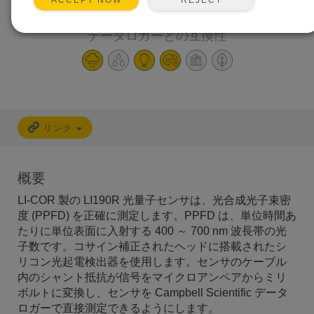
正確で多用途
ACCEPT NOW
ほとんどの Campbell Scientific
データロガーとの互換性
リンク
概要
LI-COR 製の LI190R 光量子センサは、光合成光子束密
度 (PPFD) を正確に測定します。PPFD は、単位時間あ
たりに単位表面に入射する 400 ～ 700 nm 波長帯の光
子数です。コサイン補正されたヘッドに搭載されたシ
リコン光起電検出器を使用します。センサのケーブル
内のシャント抵抗が信号をマイクロアンペアからミリ
ボルトに変換し、センサを Campbell Scientific データ
ロガーで直接測定できるようにします。