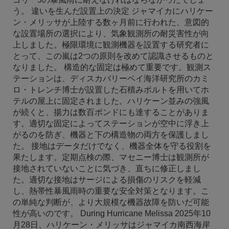
う。 違いを生んだ設置上の決定 ジャマイカにハリケー
ン・メリッサが上陸する数ヶ月前に行われた、意図的
な設置場所の選択により、気象観測所の耐災害性が向
上しました。極限環境に観測機器を設置する研究者に
とって、この嵐は2つの原則を改めて認識させるものと
なりました。 構造的な固定は極めて重要です。観測ス
テーションは、ディスカバリーベイ海洋研究所のカミ
ロ・トレンチ博士が設置した石積みボルトを用いてホ
テルの屋上に固定されました。ハリケーン並みの強風
が続くと、揚力は数百ポンドにも達することがありま
す。適切な固定によってステーションが空中に浮き上
がるのを防ぎ、機器と下の構造物の両方を保護しまし
た。 接地はデータだけでなく、機器全体を守る役割を
果たします。定期点検の際、マセニー博士は観測所が
接地されていないことに気づき、直ちに修正しまし
た。適切な接地はサージによる損傷のリスクを軽減
し、熱帯性暴風雨時の重要な安全対策となります。こ
の単純な判断が、より大規模な機器故障を防いだ可能
性が高いのです。 During Hurricane Melissa 2025年10
月28日、ハリケーン・メリッサはジャマイカ南西海岸