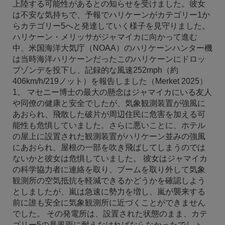
上陸する可能性があるとの知らせを受けました。彼女
は不安な気持ちで、予報でハリケーンがカテゴリー1か
らカテゴリー5へと発達していく様子を見守りました。
ハリケーン・メリッサがジャマイカに向かって進む
中、米国海洋大気庁（NOAA）のハリケーンハンター機
は当時海洋ハリケーンだったこのハリケーンにドロッ
プゾンデを投下し、記録的な風速252mph（約
406km/h/219ノット）を報告しました（Merket 2025）
1。 マセニー博士の最大の懸念はジャマイカにいる友人
や同僚の健康と安全でしたが、気象観測装置が強風に
あおられ、飛散した破片が周辺住民に危害を加える可
能性も危惧していました。さらに悪いことに、ホテル
の屋上に設置された観測装置がハリケーン並みの強風
にあおられ、屋根の一部を吹き飛ばしてしまうのでは
ないかと彼女は危惧していました。 彼女はジャマイカ
の科学協力者に連絡を取り、ブームを取り外して気象
観測所の空気抵抗を軽減できるかどうかを確認しよう
としましたが、嵐は急速に勢力を増し、嵐が襲来する
前に誰も安全に気象観測所に近づくことができません
でした。 その発電所は、設置された状態のまま、カテ
ゴリー5の暴風雨に耐えなければならなかったでしょ