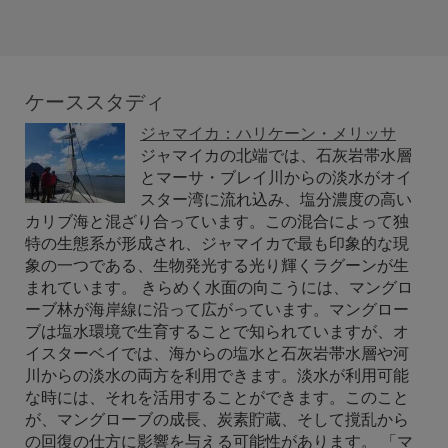
ケーススタディ
ジャマイカ：ハリケーン・メリッサ
ジャマイカの北端では、石灰岩帯水層
とマーサ・ブレイ川からの淡水がオイ
スター湾に流れ込み、塩分濃度の高い
カリブ海と混ざり合っています。この混合によって独
特の生態系が形成され、ジャマイカで最も印象的な現
象の一つである、生物発光する光り輝くラグーンが生
まれています。 きらめく水面の向こうには、マングロ
ーブ林が海岸線に沿って広がっています。マングロー
ブは塩水環境で生育することで知られていますが、オ
イスターベイでは、海からの塩水と石灰岩帯水層や河
川からの淡水の両方を利用できます。淡水が利用可能
な時には、それを活用することができます。このこと
が、マングローブの成長、炭素貯蔵、そして撹乱から
の回復の仕方に影響を与える可能性があります。 「マ