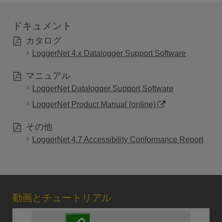
ドキュメント
カタログ
LoggerNet 4.x Datalogger Support Software
マニュアル
LoggerNet Datalogger Support Software
LoggerNet Product Manual (online)
その他
LoggerNet 4.7 Accessibility Conformance Report
動画とチュートリアル