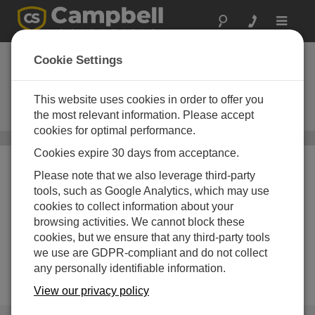
Toggle
navigat
LoggerNet Remote
Cookie Settings
Upgrade
This website uses cookies in order to offer you
最新バージョンへのアップグレー
ド
the most relevant information. Please accept
cookies for optimal performance.
サーバベースのソフトウェア
/ LoggerNet Remote Upgrade
Cookies expire 30 days from acceptance.
Please note that we also leverage third-party
tools, such as Google Analytics, which may use
cookies to collect information about your
browsing activities. We cannot block these
cookies, but we ensure that any third-party tools
we use are GDPR-compliant and do not collect
any personally identifiable information.
View our privacy policy