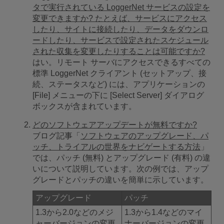
タで実行されている LoggerNet サービスの設定を
変更できますか? たとえば、サービスにアクセス
したり、サイトに接続したり、データをダウンロ
ードしたり、サービスで設定されたスケジュール
された収集を変更したりすることは可能ですか?
はい。リモート サーバにアクセスできるすべての
標準 LoggerNet クライアント (セットアップ、接
続、ステータスなど) には、アプリケーションの
[File] メニューの下に [Select Server] ダイアログ
ボックスが含まれています。
どのソフトウェアアップデートが無料ですか?
ブログ記事「
ソフトウェアのアップグレード、パ
ッチ、トライアルの世界をナビゲートする方法
」
では、パッチ (無料) とアップグレード (有料) の違
いについて説明しています。次の例では、アップ
グレードとパッチの違いを簡単に示しています。
アップグレード
パッチ
1.3から2.0などのメジ
1.3から1.4などのマイ
ャーバージョンの変更
ナーバージョンの変更