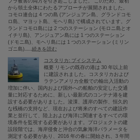
フラ被害の両方を引き起こしました。 このため、最初
から領土全体にわたるアプローチが展開されました。
コモロ連合は 4 つの島 (アンジュアン島、グランドコモ
ロ島、マヨット島、モヘリ島) で構成されています。グ
ランドコモロ島には 2 つのステーション (モロニ島とオ
イチリ島)、アンジュアン島には 1 つのステーション
(ドモニ島)、モヘリ島には 1 つのステーション (ミリン
ゴニ島)......
続きを読む
コスタリカ: ブイシステム
概要 リモンの既存の港は 30 年以上前
に建設されました。コスタリカおよび
ラテンアメリカ全般での輸出入活動の
増加に伴い、国内および国外への船舶の安定した交通
量に対応するために、新しい最新式のコンテナ港を建
設する必要がありました。浚渫、護岸の製作、恒久的
な桟橋の支持など、現在および将来のすべての建設作
業と並行して、陸上および海洋に関連するすべての環
境条件を監視する必要があります。プロジェクトの建
設段階では、海岸侵食と沖合の気象海洋パラメータを
測定する必要があり、2016 年の春に開始され、3 年間