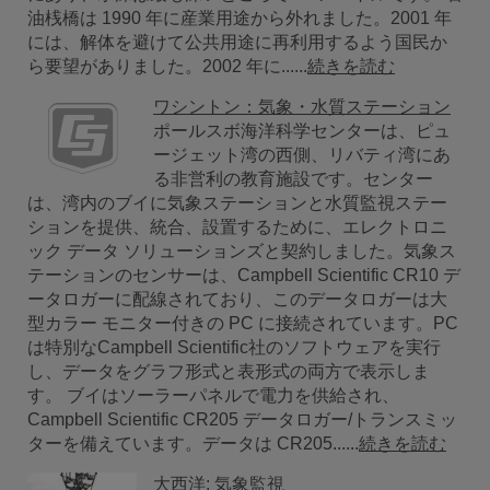
油桟橋は 1990 年に産業用途から外れました。2001 年
には、解体を避けて公共用途に再利用するよう国民か
ら要望がありました。2002 年に......
続きを読む
ワシントン：気象・水質ステーション
ポールスボ海洋科学センターは、ピュ
ージェット湾の西側、リバティ湾にあ
る非営利の教育施設です。センター
は、湾内のブイに気象ステーションと水質監視ステー
ションを提供、統合、設置するために、エレクトロニ
ック データ ソリューションズと契約しました。気象ス
テーションのセンサーは、Campbell Scientific CR10 デ
ータロガーに配線されており、このデータロガーは大
型カラー モニター付きの PC に接続されています。PC
は特別なCampbell Scientific社のソフトウェアを実行
し、データをグラフ形式と表形式の両方で表示しま
す。 ブイはソーラーパネルで電力を供給され、
Campbell Scientific CR205 データロガー/トランスミッ
ターを備えています。データは CR205......
続きを読む
大西洋: 気象監視