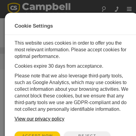
Togg
navi
海洋気象観測所
Cookie Settings
厳しい海洋環境でも信頼性が実証
された高性能気象ステーション
This website uses cookies in order to offer you the
most relevant information. Please accept cookies for
気象
/ 海洋気象観測所
optimal performance.
リンク
Cookies expire 30 days from acceptance.
Please note that we also leverage third-party tools,
such as Google Analytics, which may use cookies to
私たちがお手伝いできること
collect information about your browsing activities. We
ブイ、船舶、陸上の単独研究気象ステーションから統
cannot block these cookies, but we ensure that any
合気象ネットワークまで、Campbell Scientific は厳しい
third-party tools we use are GDPR-compliant and do
海洋環境における気候と水質の測定の世界標準となっ
not collect any personally identifiable information.
ています。正確な測定、低電力要件、極限条件での実
View our privacy policy
証済みの信頼性により、当社の気象ステーションは地
球上のあらゆる場所での気象、水文学、水質の監視に
最適です。
REJECT