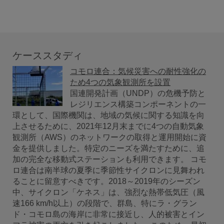
ケーススタディ
コモロ連合：気候災害への耐性強化の
ため4つの気象観測所を設置
国連開発計画（UNDP）の危機予防と
レジリエンス構築コンポーネントの一
環として、国際機関は、地域の気候に関する知識を向
上させるために、2021年12月末までに4つの自動気象
観測所（AWS）のネットワークの取得と運用開始に資
金を提供しました。特定のニーズを満たすために、追
加の完全な移動式ステーションも利用できます。 コモ
ロ連合は南半球の夏季に季節性サイクロンに見舞われ
ることに留意すべきです。2018～2019年のシーズン
中、サイクロン「ケネス」は、強烈な熱帯低気圧（風
速166 km/h以上）の段階で、群島、特にラ・グラン
ド・コモロ島の海岸に非常に接近し、人的被害とイン