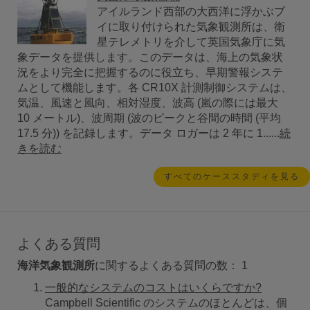
アイルランド西部の大西洋に浮かぶブ
イに取り付けられた気象観測所は、衛
星テレメトリを介して英国気象庁に気
象データを提供します。このデータは、海上の気象状
況をより完全に把握するのに役立ち、早期警報システ
ムとして機能します。各 CR10X 計測制御システムは、
気温、風速と風向、相対湿度、波高 (嵐の際には最大
10 メートル)、波周期 (波のピークと谷間の時間 (平均
17.5 分)) を記録します。データ ロガーは 2 年に 1......
続
きを読む
すべてのケーススタディを見る
よくある質問
海洋気象観測所
に関するよくある質問の数：
1
一般的なシステムのコストはいくらですか?
Campbell Scientific のシステムのほとんどは、個