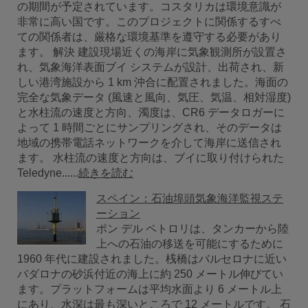
の期間が予定されています。コスタリカは環境意識が
非常に高い国です。このプロジェクトに関係するすべ
ての関係者は、厳格な環境基準を遵守する必要があり
ます。 解決 建設現場近くの海岸に気象観測所が設置さ
れ、気象海洋表面ブイ システムが設計、出荷され、新
しい港湾施設から 1 km 沖合に配置されました。海面の
完全な気象データ (風速と風向、気圧、気温、相対湿度)
と水柱流の速度と方向、濁度は、CR6 データロガーに
よって 1 時間ごとにサンプリングされ、そのデータは
地域の携帯電話ネットワークを介して海岸に送信され
ます。 水柱流の速度と方向は、ブイに取り付けられた
Teledyne......
続きを読む
スペイン：石油埠頭気象海洋監視ステ
ーション
ポン デル ペトロリは、タンカーから陸
上への石油の移送を可能にするために
1960 年代に建設されました。桟橋はバルセロナに近い
バダロナの砂浜付近の海上に約 250 メートル伸びてい
ます。プラットフォームは平均水面より 6 メートル上
にあり、水深は最も深いところで 12 メートルです。 石