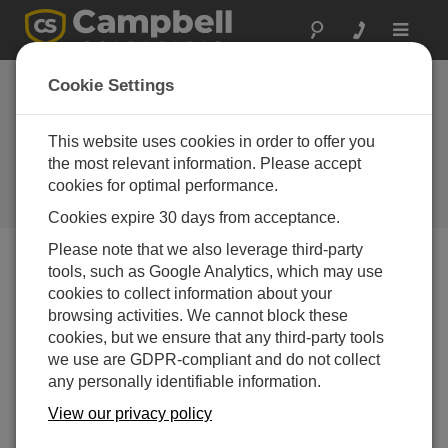
Toggle
navigat
Available Soon: New
Cookie Settings
Campbell-Installed
Accessory for the
This website uses cookies in order to offer you
the most relevant information. Please accept
ENC8/10 Enclosure
cookies for optimal performance.
Campbell Update 2nd Quarter 2017
Cookies expire 30 days from acceptance.
Please note that we also leverage third-party
tools, such as Google Analytics, which may use
Campbell Update 2nd Quarter 2017
cookies to collect information about your
browsing activities. We cannot block these
cookies, but we ensure that any third-party tools
we use are GDPR-compliant and do not collect
any personally identifiable information.
View our privacy policy