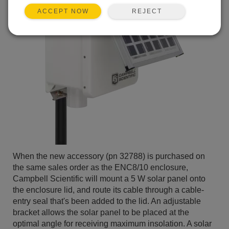
REJECT
ACCEPT NOW
When the new accessory (pn 32788) is purchased on
the same sales order as the ENC8/10 enclosure,
Campbell Scientific will mount a 5 W solar panel onto
the enclosure lid, and route its cable through a cable-
entry seal that's been added to the lid. An adjustable
bracket allows the solar panel to be placed at the
optimal angle for receiving maximum insolation. A solar