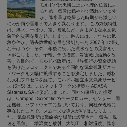
モルドバは黒海に近い地理的位置にあ
るため、気候は穏やかで晴れています
が、降水量は乾燥した時期から激しい
にわか雨や雷雨まで大きく異なります。 この気候特性
は、洪水、干ばつ、霜、暴風など、さまざまな水文気
象学的災害を引き起こします。過去には、これらの気
象条件が、過去数世紀で最も深刻だった 2007 年の深刻
な干ばつや、その 1 年後に続いた洪水などの災害を引
き起こしました。予報、予防措置、災害救助活動を改
善する目的で、モルドバ政府は、世界銀行の資金援助
を受けたプロジェクトである全国的な気象観測所ネッ
トワークを大幅に拡張することを決定しました。厳格
な入札プロセスを経て、モルドバ国立水文気象サービ
ス (SHS) は、このネットワークの構築を ADASA
Sistemas, SA に委託しました。同社の優勝した提案
は、Campbell Scientific のデータロガー、センサー、周
辺機器、ソフトウェアに基づいており、同社が現地に
存在したことで、スムーズな導入が可能になりまし
た。 気象観測所は戦略的な場所に設置され、気温、風
速と風向、土壌温度と放射、大気圧、相対湿度、降水