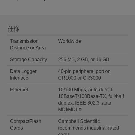
仕様
Transmission
Worldwide
Distance or Area
Storage Capacity
256 MB, 2 GB, or 16 GB
Data Logger
40-pin peripheral port on
Interface
CR1000 or CR3000
Ethernet
10/100 Mbps, auto-detect
10BaseT/100Base-TX, full/half
duplex, IEEE 802.3, auto
MDI/MDI-X
CompactFlash
Campbell Scientific
Cards
recommends industrial-rated
cards.