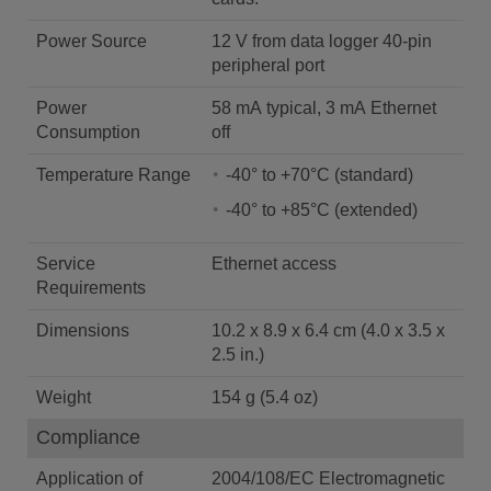
Power Source
12 V from data logger 40-pin
peripheral port
Power
58 mA typical, 3 mA Ethernet
Consumption
off
Temperature Range
-40° to +70°C (standard)
-40° to +85°C (extended)
Service
Ethernet access
Requirements
Dimensions
10.2 x 8.9 x 6.4 cm (4.0 x 3.5 x
2.5 in.)
Weight
154 g (5.4 oz)
Compliance
Application of
2004/108/EC Electromagnetic