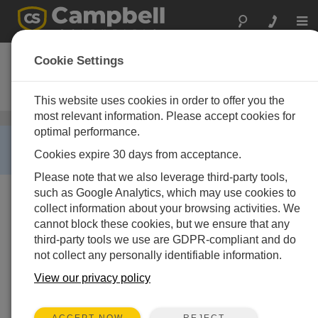
Togg
navi
NL116
Cookie Settings
Ethernet Interface and
CompactFlash Module
This website uses cookies in order to offer you the
most relevant information. Please accept cookies for
イーサネット通信
/ NL116
optimal performance.
RETIRED ›
Cookies expire 30 days from acceptance.
This product is no longer available.
Please note that we also leverage third-party tools,
such as Google Analytics, which may use cookies to
collect information about your browsing activities. We
cannot block these cookies, but we ensure that any
third-party tools we use are GDPR-compliant and do
not collect any personally identifiable information.
View our privacy policy
REJECT