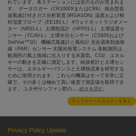
れています。各ステーションには次のものが含まれま
す。 データロガー（CR1000XまたはCR6） 統合型音
波風速計付​​きガス分析装置 (IRGASON) 温度および相
対湿度プローブ（EE181-L） 4ウェイネットラジオメー
ター（NR01-L） 土壌熱流計（HFP01-L） 土壌温度セ
ンサー（TCAV-L） 土壌水分センサー（CS655および
SoilVue™10） 機械式風速計と風向計 光合成有効放射
線（PAR）センサー 太陽光発電システム 各観測所は、
観測所の風上地域に出入りする水蒸気、CO2、エネル
ギーの動きを正確に測定します。純放射計と土壌セン
サーは、エネルギーバランスと土壌熱流束を研究する
ために使用されます。これらの機器はすべて非常に正
確で、その多くは極めて高い速度で測定値を取得でき
ます。 ユタ州サンファン郡の......
続きを読む
すべてのケーススタディを見る
Privacy Policy Update