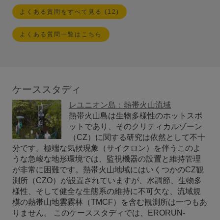
よくある質問をすべて見る (12)
よくある質問一覧はこちら
ケーススタディ
レユニオン島：熱帯火山流域
熱帯火山島は生物多様性のホットスポ
ットであり、そのクリティカルゾーン
（CZ）に関する研究は依然として不十
分です。極端な気候現象（サイクロン）を伴うこのよ
うな急峻な地形環境では、監視機器の設置と維持管理
が非常に困難です。熱帯火山地域にはいくつかのCZ観
測所（CZO）が設置されていますが、水調節、生物多
様性、そして健全な生態系の維持に不可欠な、流域規
模の熱帯山地雲霧林（TMCF）を含む観測所は一つもあ
りません。 このケーススタディでは、ERORUN-