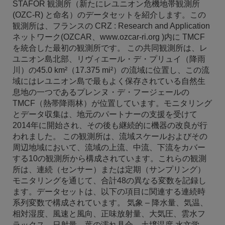
STAFOR 観測所（新たにレユニオン危機地帯観測所
(OZC-R) と命名）のデータセットを紹介します。この
観測所は、フランスの CRZ : Research and Application
ネットワーク(OZCAR、www.ozcar-ri.org )内に TMCF
を統合した最初の観測所です。 この共同観測所は、レ
ユニオン島北部、リヴィエール・デ・プリュイ（降雨
川）の45.0 km²（17.375 mi²）の流域に位置し、この流
域にはレユニオン島で最もよく保存されている自然生
息地の一つであるプレンヌ・デ・フージェールの
TMCF（熱帯降雨林）が位置しています。モニタリング
とデータ収集は、地元のパートナーの支援を受けて
2014年に開始され、その後も継続的に機器の改良が行
われました。 この観測所は、流域スケールおよびその
周辺地域において、流域の上流、中流、下流をカバー
する10の観測所から構成されています。これらの観測
所は、連続（センサー）または定期（サンプリング）
モニタリングを通じて、合計48の異なる変数を記録し
ます。データセットは、以下の項目に関連する連続時
系列変数で構成されています。 気象 – 降水量、気温、
相対湿度、風速と風向、正味放射量、大気圧、雲水フ
ラックス、日射量、葉の濡れ具合、土壌温度 水文学......