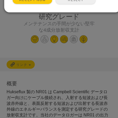
ACCEPT NOW
研究グレード
メンテナンスの手間が少ない堅牢
な4成分放射収支計
リンク
概要
Hukseflux 製の NR01 は Campbell Scientific データロ
ガー向けにケーブル接続され、入射する短波および長
波赤外線と、表面反射する短波および出射する長波赤
外線のエネルギーバランスを測定する研究グレードの
放射収支計です。当社のデータロガーは NR01 の出力