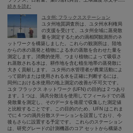
続きを読む
ユタ州: フラックスステーション
ユタ州地質調査所は、ユタ州水利権局
の支援を受けて、ユタ州全域に蒸発散
量を測定するための渦相関観測所のネ
ットワークを構築しました。これらの観測所は、陸地
からの水の蒸発と植物による水の蒸散を合わせた量を
測定します。消費的使用、つまり植物によって吸収さ
れ蒸散される水は、耕作地を含む植生地帯の蒸発散に
大きく貢献します。 ユタ州の水管理者が農業活動によ
って節約または使用される水を正確に判断するには、
同州における水使用の地上測定の改善が不可欠です。
ユタ フラックス ネットワーク (UFN) の目的は 2 つあり
ます。1 つは、渦共分散法を使用してフィールドでの蒸
発散量を測定し、そのデータを衛星で収集した測定値
と比較することです。この目的のため、UFN はこれま
でに 4 つの渦共分散ステーションを設置しており、今
後もさらに設置する予定です。 これらのステーション
は、研究グレードの計測機器のコア セットから構築さ