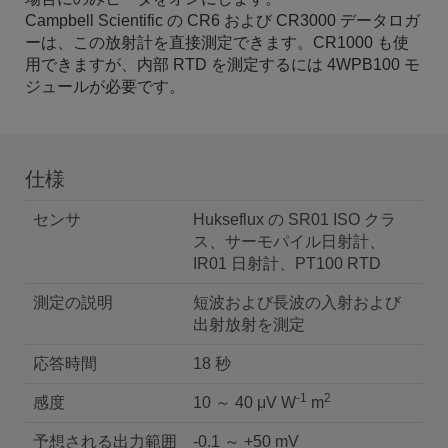
Campbell Scientific の CR6 および CR3000 データロガ
ーは、この放射計を直接測定できます。CR1000 も使
用できますが、内部 RTD を測定するには 4WPB100 モ
ジュールが必要です。
仕様
センサ
Hukseflux の SR01 ISO クラ
ス、サーモパイル日射計、
IR01 日射計、PT100 RTD
測定の説明
短波および長波の入射および
出射放射を測定
応答時間
18 秒
-1
2
感度
10 ～ 40 μV W
m
予想される出力範囲
-0.1 ～ +50 mV