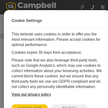
Togg
navi
NR01-L
Cookie Settings
4成分放射収支計
This website uses cookies in order to offer you the
クローズドパス渦相関法システム
/ NR01-L
most relevant information. Please accept cookies for
optimal performance.
Cookies expire 30 days from acceptance.
Please note that we also leverage third-party tools,
such as Google Analytics, which may use cookies to
collect information about your browsing activities. We
cannot block these cookies, but we ensure that any
third-party tools we use are GDPR-compliant and do
not collect any personally identifiable information.
View our privacy policy
REJECT