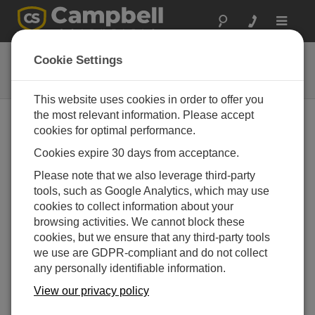
Toggle
navigat
26120
Cookie Settings
放射収支計取付キット
This website uses cookies in order to offer you
the most relevant information. Please accept
cookies for optimal performance.
Cookies expire 30 days from acceptance.
Please note that we also leverage third-party
tools, such as Google Analytics, which may use
cookies to collect information about your
browsing activities. We cannot block these
cookies, but we ensure that any third-party tools
we use are GDPR-compliant and do not collect
any personally identifiable information.
View our privacy policy