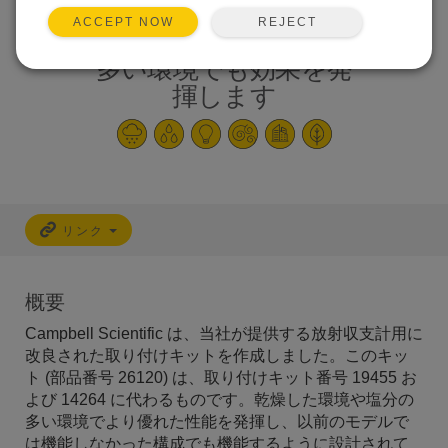
REJECT
ACCEPT NOW
乾燥した環境や塩分の
多い環境でも効果を発
揮します
リンク
概要
Campbell Scientific は、当社が提供する放射収支計用に
改良された取り付けキットを作成しました。このキッ
ト (部品番号 26120) は、取り付けキット番号 19455 お
よび 14264 に代わるものです。乾燥した環境や塩分の
多い環境でより優れた性能を発揮し、以前のモデルで
は機能しなかった構成でも機能するように設計されて