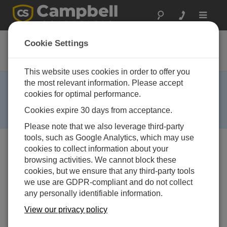
Toggle
navigat
015ARM
Cookie Settings
日射計 マウントアーム
This website uses cookies in order to offer you
Limited Availability ›
the most relevant information. Please accept
cookies for optimal performance.
This product has limited availability. Some accessories,
replacement parts, or services may still be available
Cookies expire 30 days from acceptance.
when it is no longer available.
Please note that we also leverage third-party
tools, such as Google Analytics, which may use
cookies to collect information about your
browsing activities. We cannot block these
cookies, but we ensure that any third-party tools
we use are GDPR-compliant and do not collect
any personally identifiable information.
View our privacy policy