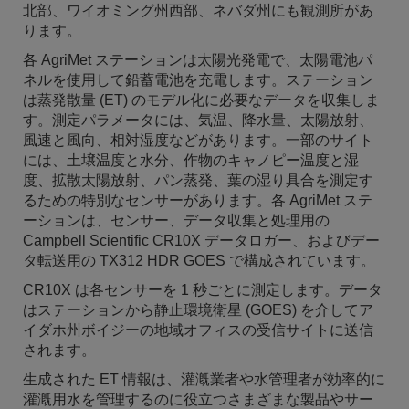
北部、ワイオミング州西部、ネバダ州にも観測所があ
ります。
各 AgriMet ステーションは太陽光発電で、太陽電池パ
ネルを使用して鉛蓄電池を充電します。ステーション
は蒸発散量 (ET) のモデル化に必要なデータを収集しま
す。測定パラメータには、気温、降水量、太陽放射、
風速と風向、相対湿度などがあります。一部のサイト
には、土壌温度と水分、作物のキャノピー温度と湿
度、拡散太陽放射、パン蒸発、葉の湿り具合を測定す
るための特別なセンサーがあります。各 AgriMet ステ
ーションは、センサー、データ収集と処理用の
Campbell Scientific CR10X データロガー、およびデー
タ転送用の TX312 HDR GOES で構成されています。
CR10X は各センサーを 1 秒ごとに測定します。データ
はステーションから静止環境衛星 (GOES) を介してア
イダホ州ボイジーの地域オフィスの受信サイトに送信
されます。
生成された ET 情報は、灌漑業者や水管理者が効率的に
灌漑用水を管理するのに役立つさまざまな製品やサー