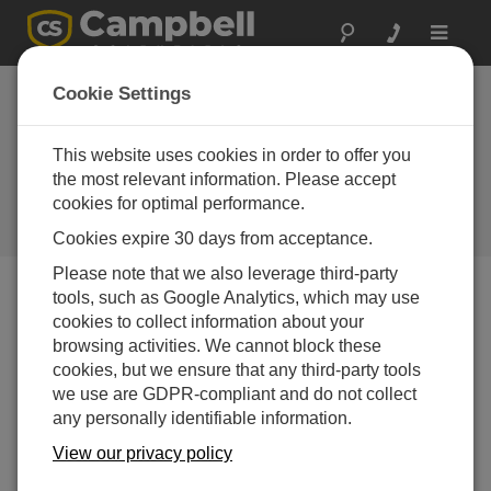
Toggle
navigat
太平洋北西部:
Cookie Settings
AgriMet ネットワー
ク
This website uses cookies in order to offer you
the most relevant information. Please accept
ネットワーク化された農業気象観
cookies for optimal performance.
測所の中心となるCampbellのデー
タロガー
Cookies expire 30 days from acceptance.
Please note that we also leverage third-party
tools, such as Google Analytics, which may use
cookies to collect information about your
browsing activities. We cannot block these
cookies, but we ensure that any third-party tools
we use are GDPR-compliant and do not collect
any personally identifiable information.
View our privacy policy