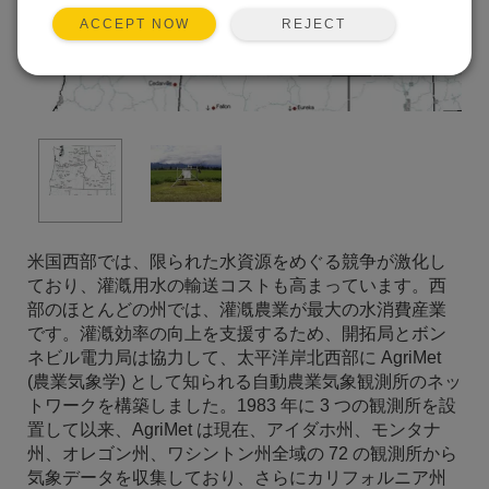
REJECT
ACCEPT NOW
米国西部では、限られた水資源をめぐる競争が激化し
ており、灌漑用水の輸送コストも高まっています。西
部のほとんどの州では、灌漑農業が最大の水消費産業
です。灌漑効率の向上を支援するため、開拓局とボン
ネビル電力局は協力して、太平洋岸北西部に AgriMet
(農業気象学) として知られる自動農業気象観測所のネッ
トワークを構築しました。1983 年に 3 つの観測所を設
置して以来、AgriMet は現在、アイダホ州、モンタナ
州、オレゴン州、ワシントン州全域の 72 の観測所から
気象データを収集しており、さらにカリフォルニア州