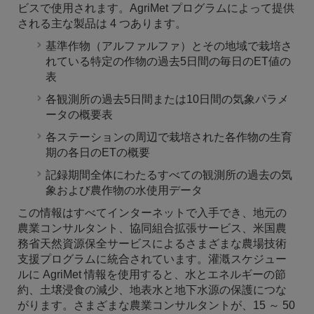
ビスで使用されます。AgriMet プログラムによって提供
される主な製品は 4 つあります。
基準作物（アルファルファ）とその地域で栽培さ
れている特定の作物の過去5日間の毎日のET値の
表
各観測所の過去5日間または10日間の気象パラメ
ータの概要表
各ステーションの周辺で栽培された各作物の生育
期の各日のETの概要
記録期間全体にわたるすべての観測所の過去の気
象および農作物の水使用データ
この情報はすべてインターネットで入手でき、地元の
農業コンサルタント、協同組合拡張サービス、米国農
務省天然資源保全サービスによるさまざまな農場技術
支援プログラムに統合されています。灌漑スケジュー
ルに AgriMet 情報を使用すると、水とエネルギーの節
約、土壌浸食の減少、地表水と地下水源の保護につな
がります。さまざまな農業コンサルタントが、15 ～ 50