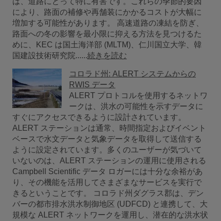
は、道路にとって特に有害です。これらの季節的要因
により、路面の補修や再舗装にかかるコストが大幅に
増加する可能性があります。 高速道路の凍結を防ぎ、
路面への冬の影響を最小限に抑える方法を見つけるた
めに、KEC は国土海洋部 (MLTM)、仁川国立大学、韓
国建設技術研究院......
続きを読む
コロラド州: ALERT システムからの
RWIS データ
ALERT プロトコルを使用するネットワ
ークは、洪水の可能性を示すデータに
すぐにアクセスできるように設計されています。
ALERT ステーションは通常、時間指定およびイベント
ベースで水文データと気象データを取得して送信する
ように設定されています。多くのユーザーが気づいて
いないのは、ALERT ステーションの運用に使用される
Campbell Scientific データ ロガーには十分な余裕があ
り、その機能を活用してさまざまなサービスを実行で
きるということです。 コロラド州ダグラス郡は、デン
バーの都市排水洪水制御地区 (UDFCD) と連携して、大
規模な ALERT ネットワークを運用し、潜在的な洪水状