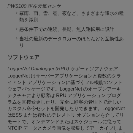
PWS100 現在天気センサ
霧雨、雨、雪、雹、霰など、さまざまな降水の種
類を識別
悪条件下での連続、長期、無人運転用に設計
当社の最新のデータロガーのほとんどと互換性あ
り
ソフトウェア
LoggerNet Datalogger (RPU) サポートソフトウェア
LoggerNet はサーバーアプリケーションと複数のクラ
イアント アプリケーションに基づくフル機能のソフト
ウェアパッケージです。LoggerNet のオープンアーキ
テクチャにより顧客は RPU アプリケーション プログ
ラムを直接変更したり、完全に顧客の管理下で新しい
カスタム命令セットを開発したりできます。LoggerNet
はESS または複数のテレメトリ オプションを介してリ
モートで、オンデマンドまたはスケジュールに従って
NTCIP データとカメラ画像を収集してアーカイブしま