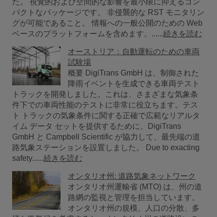
た。 視覚的および空間的な影響を最小限に抑えるコン
パクトなパッケージです。 非侵襲的な RST モニタリン
グが可能であること。 情報への一般公開のための Web
ベースのプラットフォームを含めます。......
続きを読む
オーストリア：自動運転のための車両
試験場
概要 DigiTrans GmbH は、制御された
降雨イベントを生成できる車両テスト
トラックを開発しました。これは、さまざまな気象条
件下での車両性能のテストに非常に役立ちます。テス
ト トラックの気象条件に関する正確で広範なリアルタ
イム データ セットを提供するために、DigiTrans
GmbH と Campbell Scientific が協力して、最先端の道
路気象ステーションを設置しました。 Due to exacting
safety......
続きを読む
オンタリオ州: 道路気象ネットワーク
オンタリオ州運輸省 (MTO) は、州の道
路網の監視と管理を担当しています。
オンタリオ州の規模、人口の分散、多