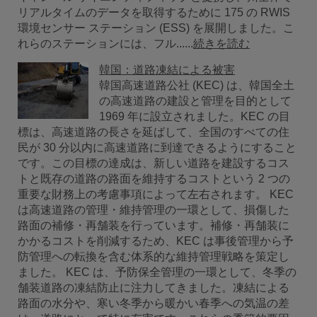
リアルタイムのデータを取得するために 175 の RWIS
環境センサー ステーション (ESS) を展開しました。こ
れらのステーションには、フル......
続きを読む
韓国：道路凍結による被害
韓国高速道路公社 (KEC) は、韓国全土
の高速道路の建設と管理を目的として
1969 年に設立されました。KEC の目
標は、高速道路の長さを延ばして、全国のすべての住
民が 30 分以内に高速道路に到達できるようにすること
です。この目標の達成は、新しい道路を建設するコス
トと既存の道路の路面を維持するコストという 2 つの
重要な財務上の考慮事項によって左右されます。 KEC
は高速道路の管理・維持管理の一環として、損傷した
路面の補修・再舗装を行っています。補修・再舗装に
かかるコストを削減するため、KEC は事後管理から予
防管理への転換を含む体系的な維持管理戦略を策定し
ました。 KEC は、予防保全管理の一環として、冬季の
舗装道路の凍結防止に注力してきました。凍結による
路面の水分や、寒い冬季から暖かい春季への気温の差