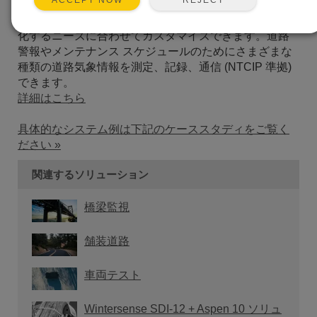
ACCEPT NOW
性と低消費電力により、過酷な状況でも長期間にわた
って機能します。当社のシステムは汎用性が高く、変
化するニーズに合わせてカスタマイズできます。道路
警報やメンテナンス スケジュールのためにさまざまな
種類の道路気象情報を測定、記録、通信 (NTCIP 準拠)
できます。
詳細はこちら
具体的なシステム例は下記のケーススタディをご覧く
ださい »
関連するソリューション
橋梁監視
舗装道路
車両テスト
Wintersense SDI-12 + Aspen 10 ソリュ