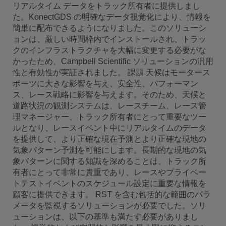
リアルタイム データをトラック所有者に提供しまし
た。KonectGDS の明確なデータ視覚化により、情報を
簡単に配布できるようになりました。このソリューシ
ョンは、厳しい時間枠内でインストールされ、トラッ
クのインフラストラクチャを大幅に変更する必要がな
かったため、Campbell Scientific ソリューションの汎用
性と有効性が実証されました。 課題 天候はモータース
ポーツに大きな影響を与え、安全性、パフォーマン
ス、レース戦略に影響を与えます。そのため、天候と
道路状況の観測システムは、レースチーム、レース管
理マネージャー、トラック所有者にとって重要なツー
ルとなり、レースイベント中にリアルタイムのデータ
を提供して、より正確な現在予測とより正確な現地の
気象パターン予測を可能にします。長期的な現地の気
象パターンに関する知識を深めることは、トラック所
有者にとって非常に貴重であり、レースやプライベー
トテストイベントのスケジュール設定に重要な情報を
顧客に提供できます。 RST を含む包括的な範囲のパラ
メータを監視するソリューションが必要でした。ソリ
ューションは、以下の基準も満たす必要がありまし