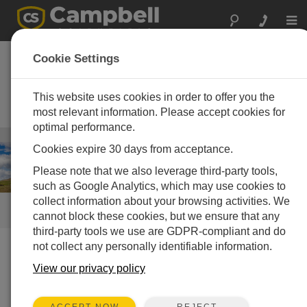
Togg
navi
道路気象監視システ
Cookie Settings
ム (RWIS)
This website uses cookies in order to offer you the
道路気象情報システムと気象観測
所
most relevant information. Please accept cookies for
optimal performance.
インフラ
/ 道路気象監視システム (RWIS)
Cookies expire 30 days from acceptance.
Please note that we also leverage third-party tools,
such as Google Analytics, which may use cookies to
collect information about your browsing activities. We
リンク
cannot block these cookies, but we ensure that any
third-party tools we use are GDPR-compliant and do
not collect any personally identifiable information.
私たちがお手伝いできること
View our privacy policy
Campbell Scientificの道路気象情報システム (RWIS) は
道路気象状況の監視に重要な役割を果たします。堅牢
REJECT