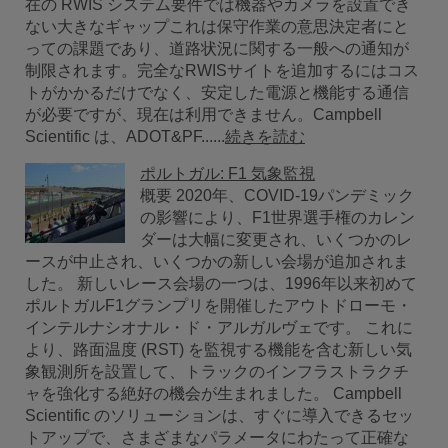
在の RWIS システム要件では機器やカメラを設置でき
ない大きなギャップこれは保守作業の意思決定者にと
っての課題であり、道路状況に関する一般への通知が
制限されます。完全なRWISサイトを追加するにはコス
トがかかるだけでなく、安定した電源と機能する通信
が必要ですが、現在は利用できません。Campbell
Scientific は、ADOT&PF......
続きを読む
ポルトガル: F1 気象監視
概要 2020年、COVID-19パンデミック
の影響により、F1世界選手権のカレン
ダーは大幅に変更され、いくつかのレ
ースが中止され、いくつかの新しい会場が追加されま
した。 新しいレース会場の一つは、1996年以来初めて
ポルトガルF1グランプリを開催したアウトドローモ・
インテルナシオナル・ド・アルガルヴェです。 これに
より、路面温度 (RST) を監視する機能を含む新しい気
象観測所を設置して、トラックのインフラストラクチ
ャを強化する絶好の機会が生まれました。 Campbell
Scientific のソリューションは、すぐに導入できるセッ
トアップで、さまざまなパラメータにわたって正確な