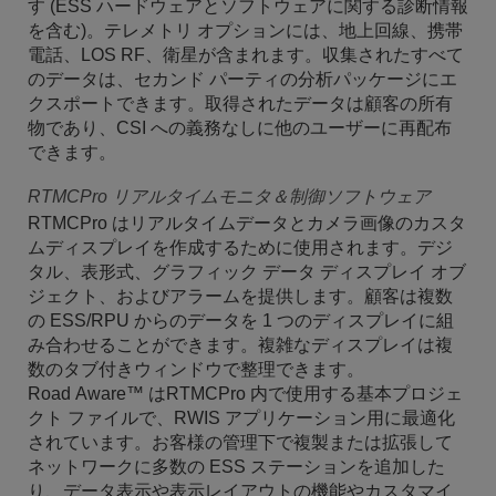
す (ESS ハードウェアとソフトウェアに関する診断情報
を含む)。テレメトリ オプションには、地上回線、携帯
電話、LOS RF、衛星が含まれます。収集されたすべて
のデータは、セカンド パーティの分析パッケージにエ
クスポートできます。取得されたデータは顧客の所有
物であり、CSI への義務なしに他のユーザーに再配布
できます。
RTMCPro リアルタイムモニタ＆制御ソフトウェア
RTMCPro はリアルタイムデータとカメラ画像のカスタ
ムディスプレイを作成するために使用されます。デジ
タル、表形式、グラフィック データ ディスプレイ オブ
ジェクト、およびアラームを提供します。顧客は複数
の ESS/RPU からのデータを 1 つのディスプレイに組
み合わせることができます。複雑なディスプレイは複
数のタブ付きウィンドウで整理できます。
Road Aware™ はRTMCPro 内で使用する基本プロジェ
クト ファイルで、RWIS アプリケーション用に最適化
されています。お客様の管理下で複製または拡張して
ネットワークに多数の ESS ステーションを追加した
り、データ表示や表示レイアウトの機能やカスタマイ