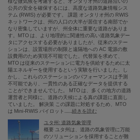
様な微気候を考慮すると、オンタリオ州の道路沿いの
公共の安全を確保するには、高度な道路気象情報シス
テム (RWIS) が必要です。 課題 オンタリオ州の RWIS
ネットワークは、州の人口の大半が居住する南部でか
なり密集していますが、州全体に重要な道路がありま
す。MTO は、より地理的に関連性の高い道路気象デー
タにアクセスする必要がありましたが、従来のステー
ションは、設置場所の制限と遠隔地への AC 電源の敷
設費用のため実現不可能でした。代替策を求めて、
MTO は従来のステーションに電力を供給するために太
陽エネルギーを使用するという実験を行いました。し
かし、これらのステーションのパフォーマンスは予測
不可能であり、一貫性のある正確なデータを提供する
ことができませんでした。 MTO は、多くの地方の道路
運営者と同様に、道路の天候による真の課題に直面し
ていました。 解決策 この課題に対処するため、MTO
は Mini-RWIS パイロット......
続きを読む
ユタ州: 道路気象管理
概要 ユタ州は、道路の気象管理に万能
のソリューションを採用することが難