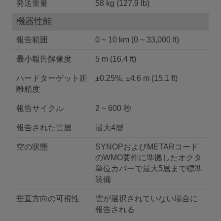
発送重量
58 kg (127.9 lb)
機器性能
報告範囲
0 ~ 10 km (0 ~ 33,000 ft)
最小報告解像度
5 m (16.4 ft)
ハードターゲット距
±0.25%, ±4.6 m (15.1 ft)
離精度
報告サイクル
2 ~ 600 秒
報告された雲層
最大4層
空の状態
SYNOPおよびMETARコード
のWMO要件に準拠したオクタ
単位カバーで最大5層まで標準
装備
垂直方向の可視性
雲が選択されていない場合に
報告される