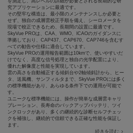
を測定し、高レベルの詳細が必要とされる長期的な研
究アプリケーションに最適です。
その堅牢な構造は、最小限のメンテナンスしか必要と
せず、独自の成層雲校正手順を備え、シーロメータを
現場で校正できるため、長期間の設置に最適です。
SkyVue PROは、CAA、WMO、ICAOのガイダンスに
準拠しており、CAP437、CAP670、CAP746を含むす
べての勧告や仕様に適合しています。
SkyVue PROの運用報告範囲は10kmで、使いやすいだ
けでなく、高度な信号処理と独自の光学配置により、
優れた解像度と性能を実現しています。
雲の高さを自動補正する傾斜台や2軸傾斜計から、ヒー
タ、送風機、サンフィルタまで、SkyVue PROには多く
の標準機能があり、あらゆる条件下での運用が可能で
す。
ユニークな標準機能には、操作が簡単な成層雲キャリ
ブレーション、長寿命のバックアップバッテリ、ツイ
ンクロックがあり、多くの継続的な診断セルフチェッ
クを補強し、継続的で信頼できる正確な性能を保証し
ます。
続きを読む