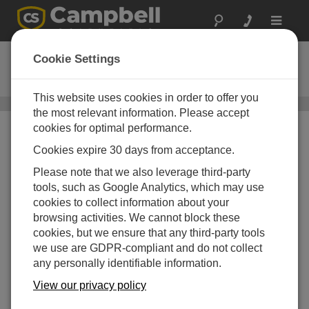
Toggle
navigat
SkyVue PRO
Cookie Settings
LIDAR シーロメータ
This website uses cookies in order to offer you
シーロメータ
/ SkyVue PRO
the most relevant information. Please accept
cookies for optimal performance.
Cookies expire 30 days from acceptance.
Please note that we also leverage third-party
tools, such as Google Analytics, which may use
cookies to collect information about your
browsing activities. We cannot block these
cookies, but we ensure that any third-party tools
we use are GDPR-compliant and do not collect
any personally identifiable information.
View our privacy policy