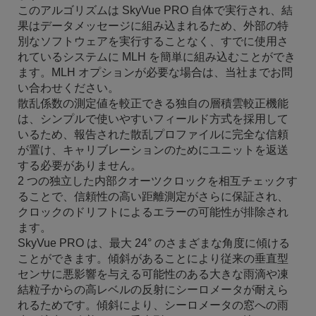
このアルゴリズムは SkyVue PRO 自体で実行され、結
果はデー​​タメッセージに組み込まれるため、外部の特
別なソフトウェアを実行することなく、すでに使用さ
れているシステムに MLH を簡単に組み込むことができ
ます。MLH オプションが必要な場合は、当社までお問
い合わせください。
散乱係数の測定値を較正できる独自の層積雲較正機能
は、シンプルで使いやすいフィールド方式を採用して
いるため、報告された散乱プロファイルに完全な信頼
が置け、キャリブレーションのためにユニットを返送
する必要がありません。
2 つの独立した内部クオーツクロックを相互チェックす
ることで、信頼性の高い距離測定がさらに保証され、
クロックのドリフトによるエラーの可能性が排除され
ます。
SkyVue PRO は、最大 24° のさまざまな角度に傾ける
ことができます。傾斜があることにより従来の垂直型
センサに悪影響を与える可能性のある大きな雨滴や凍
結粒子からの高レベルの反射にシーロメータが耐えら
れるためです。傾斜により、シーロメータの窓への雨