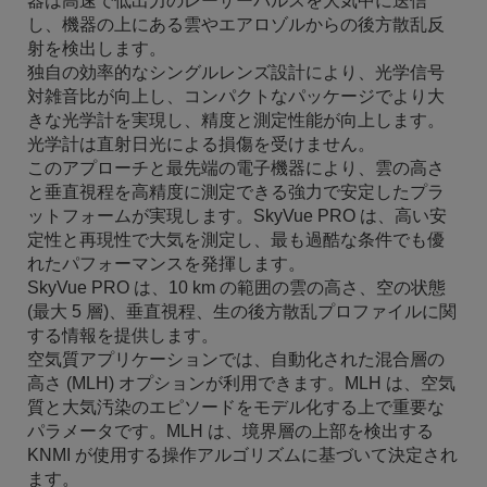
器は高速で低出力のレーザーパルスを大気中に送信
し、機器の上にある雲やエアロゾルからの後方散乱反
射を検出します。
独自の効率的なシングルレンズ設計により、光学信号
対雑音比が向上し、コンパクトなパッケージでより大
きな光学計を実現し、精度と測定性能が向上します。
光学計は直射日光による損傷を受けません。
このアプローチと最先端の電子機器により、雲の高さ
と垂直視程を高精度に測定できる強力で安定したプラ
ットフォームが実現します。SkyVue PRO は、高い安
定性と再現性で大気を測定し、最も過酷な条件でも優
れたパフォーマンスを発揮します。
SkyVue PRO は、10 km の範囲の雲の高さ、空の状態
(最大 5 層)、垂直視程、生の後方散乱プロファイルに関
する情報を提供します。
空気質アプリケーションでは、自動化された混合層の
高さ (MLH) オプションが利用できます。MLH は、空気
質と大気汚染のエピソードをモデル化する上で重要な
パラメータです。MLH は、境界層の上部を検出する
KNMI が使用する操作アルゴリズムに基づいて決定され
ます。