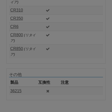
イア)
CR310
CR350
CR6
CR800
(リタイ
ア)
CR850
(リタイ
ア)
その他
製品
互換性
注意
36215