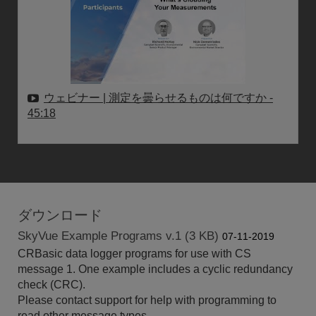
ウェビナー | 測定を曇らせるものは何ですか
-
45:18
ダウンロード
SkyVue Example Programs v.1 (3 KB)
07-11-2019
CRBasic data logger programs for use with CS
message 1. One example includes a cyclic redundancy
check (CRC).
Please contact support for help with programming to
read other message types.