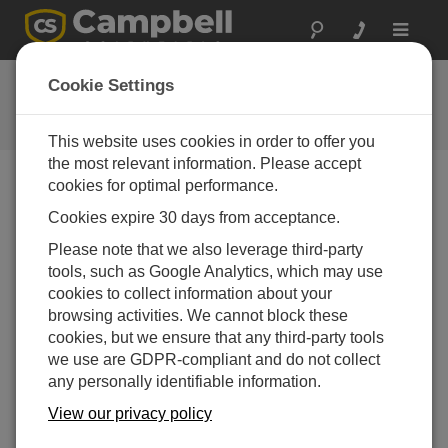
Toggle
navigat
ユタ州: 貯水タンクの
Cookie Settings
水位測定
This website uses cookies in order to offer you
the most relevant information. Please accept
cookies for optimal performance.
2003 年、Intermountain Environmental 社は、ユタ州エ
Cookies expire 30 days from acceptance.
ルシノアという小さな町にシンプルな SCADA システ
Please note that we also leverage third-party
ムを設置する契約を結びました。エルシノアは、同州
tools, such as Google Analytics, which may use
中央部のリッチフィールドの近くに位置しています。
cookies to collect information about your
エルシノアは近くの山の斜面に設置された貯水タンク
browsing activities. We cannot block these
を相互接続しています。このプロジェクトは、タンク
cookies, but we ensure that any third-party tools
の水位に基づいて町内の 3 つのポンプを制御するとい
we use are GDPR-compliant and do not collect
うものでした。
any personally identifiable information.
これを実現するために、1 つのポンプ ハウスのマスタ
View our privacy policy
ー CR10X ステーションにディスプレイと CR10KD キ