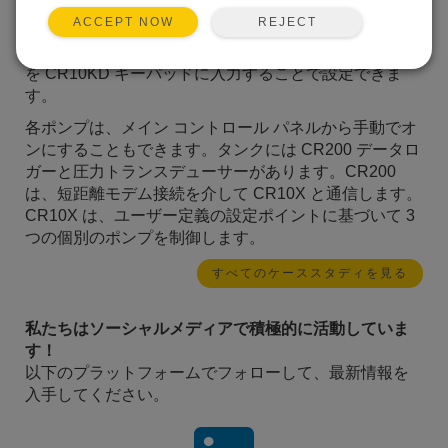
ーパッドが配置されています。市営水道マスターは、
REJECT
ACCEPT NOW
タンク内の水位に基づいて各ポンプのオン/オフのタイ
ミングを指定できます。水位は、必要な設定ポイント
を CR10KD キーパッドに入力することで設定できま
す。
各ポンプは、メイン コントロール パネルから手動でオ
ンにすることもできます。タンクには CR200 データロ
ガーと圧力トランスデューサーがあります。CR200
は、短距離モデム接続を介して CR10X と通信します。
CR10X は、ユーザー定義の設定ポイントに基づいて 3
つの個別のポンプを制御します。
すべてのケーススタディを見る
私たちはソーシャルメディアで積極的に活動していま
す！
以下のプラットフォームでフォローして、最新情報を
入手してください。